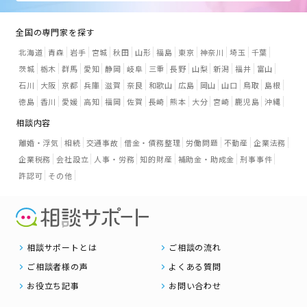
全国の専門家を探す
北海道
青森
岩手
宮城
秋田
山形
福島
東京
神奈川
埼玉
千葉
茨城
栃木
群馬
愛知
静岡
岐阜
三重
長野
山梨
新潟
福井
富山
石川
大阪
京都
兵庫
滋賀
奈良
和歌山
広島
岡山
山口
鳥取
島根
徳島
香川
愛媛
高知
福岡
佐賀
長崎
熊本
大分
宮崎
鹿児島
沖縄
相談内容
離婚・浮気
相続
交通事故
借金・債務整理
労働問題
不動産
企業法務
企業税務
会社設立
人事・労務
知的財産
補助金・助成金
刑事事件
許認可
その他
相談サポートとは
ご相談の流れ
ご相談者様の声
よくある質問
お役立ち記事
お問い合わせ