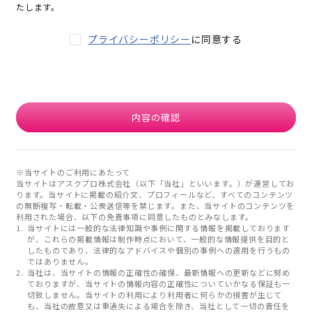
たします。
プライバシーポリシー
に同意する
内容の確認
※当サイトのご利用にあたって
当サイトはアスクプロ株式会社（以下「当社」といいます。）が運営してお
ります。当サイトに掲載の紹介文、プロフィールなど、すべてのコンテンツ
の無断複写・転載・公衆送信等を禁じます。また、当サイトのコンテンツを
利用された場合、以下の免責事項に同意したものとみなします。
当サイトには一般的な法律知識や事例に関する情報を掲載しております
が、これらの掲載情報は制作時点において、一般的な情報提供を目的と
したものであり、法律的なアドバイスや個別の事例への適用を行うもの
ではありません。
当社は、当サイトの情報の正確性の確保、最新情報への更新などに努め
ておりますが、当サイトの情報内容の正確性についていかなる保証も一
切致しません。当サイトの利用により利用者に何らかの損害が生じて
も、当社の故意又は重過失による場合を除き、当社として一切の責任を