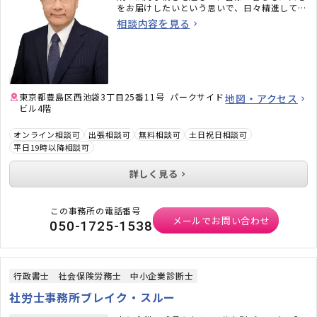
をお届けしたいという思いで、日々精進してお
ります 。
相談内容を見る
東京都豊島区西池袋3丁目25番11号 パークサイド
地図・アクセス
ビル4階
オンライン相談可
出張相談可
無料相談可
土日祝日相談可
平日19時以降相談可
詳しく見る
この事務所の電話番号
メールでお問い合わせ
050-1725-1538
行政書士
社会保険労務士
中小企業診断士
社労士事務所ブレイク・スルー