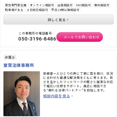
男性専門家在籍
オンライン相談可
出張相談可
SNS相談可
無料相談可
駐車場がある
土日祝日相談可
平日19時以降相談可
詳しく見る
この事務所の電話番号
メールでお問い合わせ
050-3196-8486
弁護士
室賀法律事務所
依頼者一人ひとりの声に丁寧に耳を傾け、状況
に合わせた最適な解決策をともに考えます。若
さを生かしたフットワークの軽さと誠実な対応
で幅広い分野をサポート。身近に相談でき
る“頼れる法律パートナー”を目指します。
相談内容を見る