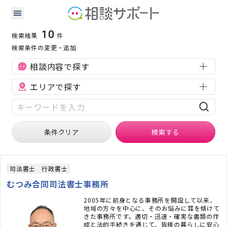
山口県の不動産に強い専門家の検索結果
検索条件：
山口県
不動産
10
検索結果
件
検索条件の変更・追加
相談内容で探す
エリアで探す
条件クリア
検索
する
司法書士
行政書士
むつみ合同司法書士事務所
2005年に前身となる事務所を開設して以来、
地域の方々を中心に、そのお悩みに耳を傾けて
きた事務所です。適切・迅速・確実な書類の作
成と法的手続きを通じて、皆様の暮らしに安心