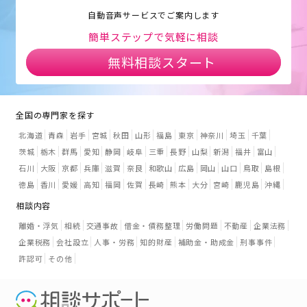
自動音声サービスでご案内します
簡単ステップで気軽に相談
無料相談スタート
全国の専門家を探す
北海道
青森
岩手
宮城
秋田
山形
福島
東京
神奈川
埼玉
千葉
茨城
栃木
群馬
愛知
静岡
岐阜
三重
長野
山梨
新潟
福井
富山
石川
大阪
京都
兵庫
滋賀
奈良
和歌山
広島
岡山
山口
鳥取
島根
徳島
香川
愛媛
高知
福岡
佐賀
長崎
熊本
大分
宮崎
鹿児島
沖縄
相談内容
離婚・浮気
相続
交通事故
借金・債務整理
労働問題
不動産
企業法務
企業税務
会社設立
人事・労務
知的財産
補助金・助成金
刑事事件
許認可
その他