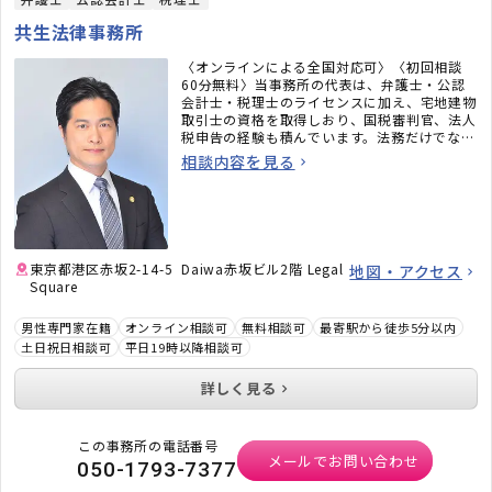
共生法律事務所
〈オンラインによる全国対応可〉〈初回相談
60分無料〉当事務所の代表は、弁護士・公認
会計士・税理士のライセンスに加え、宅地建物
取引士の資格を取得しおり、国税審判官、法人
税申告の経験も積んでいます。法務だけでな
く、税務のことまで考えた包括的なサポートを
相談内容を見る
ご提供いたします。不動産・相続でお困りの
方、顧問弁護士×顧問税理士をお探しの方はお
気軽にご相談ください。
東京都港区赤坂2-14-5 Daiwa赤坂ビル2階 Legal
地図・アクセス
Square
男性専門家在籍
オンライン相談可
無料相談可
最寄駅から徒歩5分以内
土日祝日相談可
平日19時以降相談可
詳しく見る
この事務所の電話番号
メールでお問い合わせ
050-1793-7377