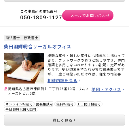
この事務所の電話番号
メールでお問い合わせ
050-1809-1127
司法書士
行政書士
柴田羽輝総合リーガルオフィス
複雑な案件・難しい案件にも積極的に携わって
おり、フットワークの軽さと話しやすさ、専門
用語を多用しないわかりやすい説明に定評があ
ります。堅い印象を持たれがちな司法書士です
が、一度ご相談いただければ、従来の司法書士
のイメージがガラッと変わるかと思います。ど
相談内容を見る
うぞお気軽にご相談ください。
愛知県名古屋市東区筒井三丁目26番10号 リムフ
地図・アクセス
ァーストビル5階
オンライン相談可
出張相談可
無料相談可
土日祝日相談可
平日19時以降相談可
詳しく見る