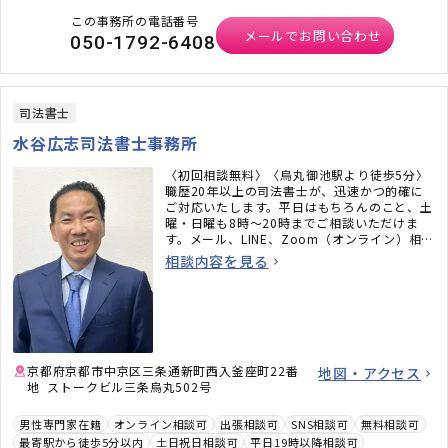
この事務所の電話番号
メールでお問い合わせ
050-1792-6408
司法書士
水谷広志司法書士事務所
〈初回相談無料〉〈烏丸御池駅より徒歩5分〉
職歴20年以上の司法書士が、迅速かつ的確に
ご対応いたします。平日はもちろんのこと、土
曜・日曜も8時〜20時までご相談いただけま
す。メール、LINE、Zoom（オンライン）相談
も承ります。必ず何かしらのアドバイスをさせ
相談内容を見る
ていただきますので、お気軽にご連絡くださ
い。
京都府京都市中京区三条通新町西入釜座町22番
地図・アクセス
地 ストークビル三条烏丸502号
男性専門家在籍
オンライン相談可
出張相談可
SNS相談可
無料相談可
最寄駅から徒歩5分以内
土日祝日相談可
平日19時以降相談可