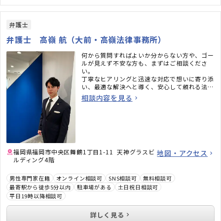
弁護士
弁護士 高嶺 航（大前・高嶺法律事務所）
何から質問すればよいか分からない方や、ゴー
ルが見えず不安な方も、まずはご相談くださ
い。
丁寧なヒアリングと迅速な対応で想いに寄り添
い、最適な解決へと導く、安心して頼れる法律
事務所です。
相談内容を見る
福岡県福岡市中央区舞鶴1丁目1-11 天神グラスビ
地図・アクセス
ルディング4階
男性専門家在籍
オンライン相談可
SNS相談可
無料相談可
最寄駅から徒歩5分以内
駐車場がある
土日祝日相談可
平日19時以降相談可
詳しく見る