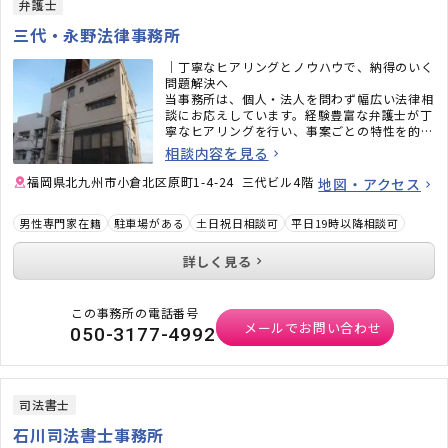
弁護士
三代・永野法律事務所
｜丁寧なヒアリングとノウハウで、納得のいく
問題解決へ
当事務所は、個人・法人を問わず幅広い法律相
談にお応えしています。経験豊富な弁護士が丁
寧なヒアリングを行い、事案ごとの特性を的確
に捉えた上で、明確で分かりやすいアドバイス
相談内容を見る
をご提供いたします。個々の状況に寄り添いな
がら、安心して解決への一歩を踏み出せるよ
福岡県北九州市小倉北区原町1-4-24 三代ビル4階
地図・アクセス
う、全力でサポートいたします。
男性専門家在籍
駐車場がある
土日祝日相談可
平日19時以降相談可
詳しく見る
この事務所の電話番号
メールでお問い合わせ
050-3177-4992
司法書士
石川司法書士事務所