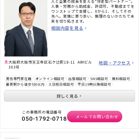
人と企業の成長を支える“伴走型パートナー”。
人事・労務から助成金、許認可、不動産までを
ワンストップで支援し、0から1、そしてその
先へ。実情に寄り添い、無理のないかたちで未
来を切り拓きます。
相談内容を見る
大阪府大阪市天王寺区石ケ辻町18-11 AIMビル
地図・アクセス
303号
男性専門家在籍
オンライン相談可
出張相談可
SNS相談可
無料相談可
最寄駅から徒歩5分以内
土日祝日相談可
平日19時以降相談可
詳しく見る
この事務所の電話番号
メールでお問い合わせ
050-1792-0718