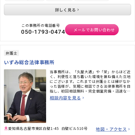
詳しく見る
この事務所の電話番号
メールでお問い合わせ
050-1793-0474
弁護士
いずみ総合法律事務所
当事務所は、「久屋大通」や「栄」からほど近
く、利便性と落ち着いた環境を兼ね備えた立地
にございます。これまでは弁護士とは縁がなか
った皆様が、気軽に相談できる法律事務所を目
指し、初回相談無料・完全個室完備・迅速なメ
ール対応など、相談しやすい環境も整えていま
相談内容を見る
す。「弁護士に相談するべきかわからない」と
いう段階でも構いません。ぜひお気軽にご相談
ください。
愛知県名古屋市東区白壁1-45 白壁ビル510号
地図・アクセス