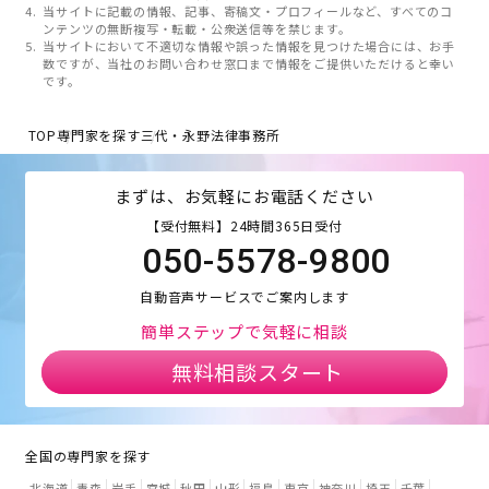
当サイトに記載の情報、記事、寄稿文・プロフィールなど、すべてのコ
ンテンツの無断複写・転載・公衆送信等を禁じます。
当サイトにおいて不適切な情報や誤った情報を見つけた場合には、お手
数ですが、当社のお問い合わせ窓口まで情報をご提供いただけると幸い
です。
TOP
専門家を探す
三代・永野法律事務所
まずは、お気軽にお電話ください
【受付無料】24時間365日受付
050-5578-9800
自動音声サービスでご案内します
簡単ステップで気軽に相談
無料相談スタート
全国の専門家を探す
北海道
青森
岩手
宮城
秋田
山形
福島
東京
神奈川
埼玉
千葉