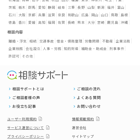
茨城
栃木
群馬
愛知
静岡
岐阜
三重
長野
山梨
新潟
福井
富山
石川
大阪
京都
兵庫
滋賀
奈良
和歌山
広島
岡山
山口
鳥取
島根
徳島
香川
愛媛
高知
福岡
佐賀
長崎
熊本
大分
宮崎
鹿児島
沖縄
相談内容
離婚・浮気
相続
交通事故
借金・債務整理
労働問題
不動産
企業法務
企業税務
会社設立
人事・労務
知的財産
補助金・助成金
刑事事件
許認可
その他
相談サポートとは
ご相談の流れ
ご相談者様の声
よくある質問
お役立ち記事
お問い合わせ
ユーザー利用規約
情報掲載規約
サービス運営について
運営会社
プライバシーポリシー
サイトマップ