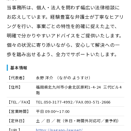
当事務所は、個人・法人を問わず幅広い法律相談に
お応えしています。経験豊富な弁護士が丁寧なヒアリ
ングを行い、事案ごとの特性を的確に捉えた上で、
明確で分かりやすいアドバイスをご提供いたします。
個々の状況に寄り添いながら、安心して解決への一
歩を踏み出せるよう、全力でサポートいたします。
基本情報
【代表者】
永野 洋介
（
ながの ようすけ
）
【住所】
福岡県北九州市小倉北区原町1-4-24 三代ビル4
階
【TEL／FAX】
TEL.
050-3177-4992
／FAX.
093-571-2666
【営業時間】
平日 09:00～17:00
【定休日】
土 ／ 日 ／ 祝（休日・時間外対応可／要予約）
【URL】
https://nagano-law.net/