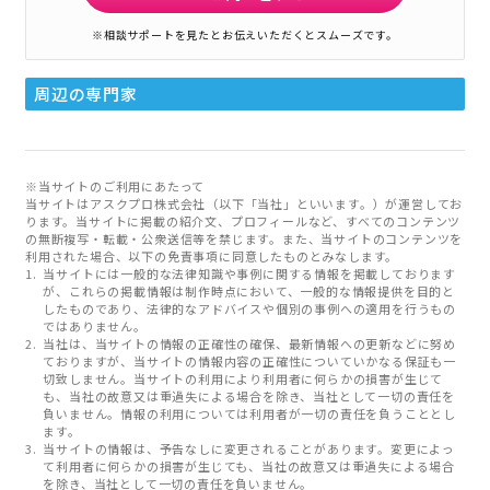
※相談サポートを見たとお伝えいただくとスムーズです。
周辺の専門家
※当サイトのご利用にあたって
当サイトはアスクプロ株式会社（以下「当社」といいます。）が運営してお
ります。当サイトに掲載の紹介文、プロフィールなど、すべてのコンテンツ
の無断複写・転載・公衆送信等を禁じます。また、当サイトのコンテンツを
利用された場合、以下の免責事項に同意したものとみなします。
当サイトには一般的な法律知識や事例に関する情報を掲載しております
が、これらの掲載情報は制作時点において、一般的な情報提供を目的と
したものであり、法律的なアドバイスや個別の事例への適用を行うもの
ではありません。
当社は、当サイトの情報の正確性の確保、最新情報への更新などに努め
ておりますが、当サイトの情報内容の正確性についていかなる保証も一
切致しません。当サイトの利用により利用者に何らかの損害が生じて
も、当社の故意又は重過失による場合を除き、当社として一切の責任を
負いません。情報の利用については利用者が一切の責任を負うこととし
ます。
当サイトの情報は、予告なしに変更されることがあります。変更によっ
て利用者に何らかの損害が生じても、当社の故意又は重過失による場合
を除き、当社として一切の責任を負いません。