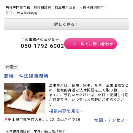
男性専門家在籍
無料相談可
駐車場がある
土日祝日相談可
平日19時以降相談可
詳しく見る
この事務所の電話番号
メールでお問い合わせ
050-1792-6002
弁護士
髙橋一斗法律事務所
当事務所は、民事、家事、刑事、企業法務など
の、比較的身近な法律問題を広く取り扱ってい
ます。ご予約いただければ、休日・夜間も対応
が可能です。いつでもお気軽にご相談くださ
い。
相談内容を見る
栃木県宇都宮市大曽1-1-22 森山ハイツ1B
地図・アクセス
土日祝日相談可
平日19時以降相談可