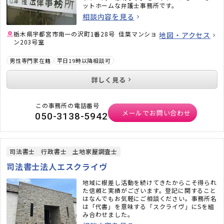
ットホームな弁護士事務所です。
相談内容を見る
栃木県宇都宮市南一の沢町1番28号 佳葉マンショ
地図・アクセス
ン203号室
男性専門家在籍
平日19時以降相談可
詳しく見る
この事務所の電話番号
メールでお問い合わせ
050-3138-5942
司法書士
行政書士
土地家屋調査士
司法書士法人エスクライヴ
地域に根差し活動を続けてきたからこそ得られ
た信頼と実績がございます。登記に関すること
はなんでもお気軽にご相談ください。事務所名
は「代書」を意味する「スクライヴ」にSを組
み合わせました。