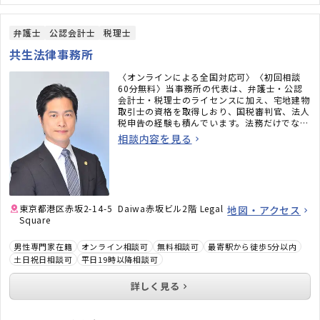
弁護士
公認会計士
税理士
共生法律事務所
〈オンラインによる全国対応可〉〈初回相談
60分無料〉当事務所の代表は、弁護士・公認
会計士・税理士のライセンスに加え、宅地建物
取引士の資格を取得しおり、国税審判官、法人
税申告の経験も積んでいます。法務だけでな
く、税務のことまで考えた包括的なサポートを
相談内容を見る
ご提供いたします。不動産・相続でお困りの
方、顧問弁護士×顧問税理士をお探しの方はお
気軽にご相談ください。
東京都港区赤坂2-14-5 Daiwa赤坂ビル2階 Legal
地図・アクセス
Square
男性専門家在籍
オンライン相談可
無料相談可
最寄駅から徒歩5分以内
土日祝日相談可
平日19時以降相談可
詳しく見る