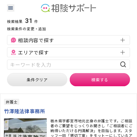
栃木県の相続に強い専門家の検索結果
検索条件：
栃木県
相続
31
検索結果
件
検索条件の変更・追加
相談内容で探す
エリアで探す
条件クリア
検索
する
弁護士
竹澤隆法律事務所
栃木県宇都宮市地元出身の弁護士です。ご相談
者のご要望をじっくりお聞きし「ご相談者にご
納得いただける円満解決」を目指します。スタ
ッフ一同「懇切丁寧」をモットーにしているア