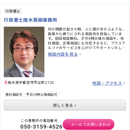
行政書士
行政書士南木英樹事務所
何か問題が起きた時、ふと顔が浮かぶような、
皆様から頼りにされる相談先を目指していま
す。初回相談無料。夕方6時以降の相談や、休
日相談、出張相談にも対応するなど、プラスア
ルファのサービスを心がけてサポートいたしま
す。
相談内容を見る
栃木県宇都宮市平出町2720
地図・アクセス
無料相談可
平日19時以降相談可
詳しく見る
この事務所の電話番号
メールでお問い合わせ
050-3159-4526