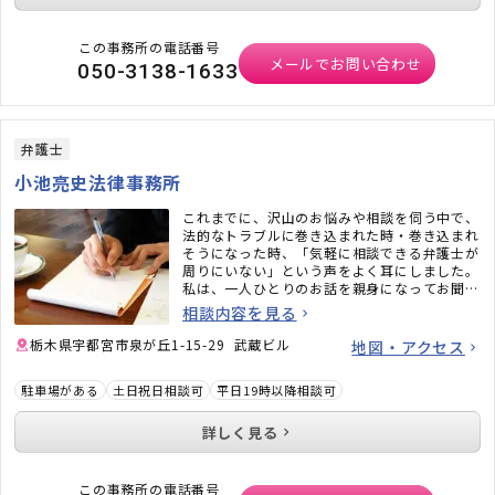
この事務所の電話番号
メールでお問い合わせ
050-3138-1633
弁護士
小池亮史法律事務所
これまでに、沢山のお悩みや相談を伺う中で、
法的なトラブルに巻き込まれた時・巻き込まれ
そうになった時、「気軽に相談できる弁護士が
周りにいない」という声をよく耳にしました。
私は、一人ひとりのお話を親身になってお聞き
し、誠実に対応することを心がけております。
相談内容を見る
栃木県宇都宮市泉が丘1-15-29 武蔵ビル
地図・アクセス
駐車場がある
土日祝日相談可
平日19時以降相談可
詳しく見る
この事務所の電話番号