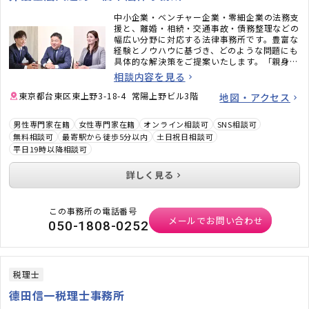
中小企業・ベンチャー企業・零細企業の法務支
援と、離婚・相続・交通事故・債務整理などの
幅広い分野に対応する法律事務所です。豊富な
経験とノウハウに基づき、どのような問題にも
具体的な解決策をご提案いたします。「親身に
話を聞いてもらえた」「安心して任せられた」
相談内容を見る
と言っていただくことも多い事務所ですので、
安心してご相談ください。
東京都台東区東上野3-18-4 常陽上野ビル3階
地図・アクセス
男性専門家在籍
女性専門家在籍
オンライン相談可
SNS相談可
無料相談可
最寄駅から徒歩5分以内
土日祝日相談可
平日19時以降相談可
詳しく見る
この事務所の電話番号
メールでお問い合わせ
050-1808-0252
税理士
德田信一税理士事務所