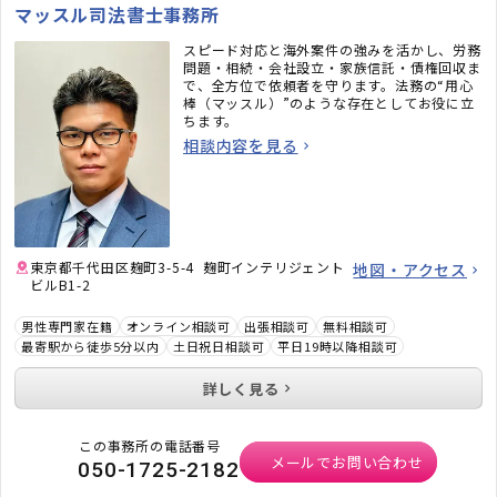
マッスル司法書士事務所
スピード対応と海外案件の強みを活かし、労務
問題・相続・会社設立・家族信託・債権回収ま
で、全方位で依頼者を守ります。法務の“用心
棒（マッスル）”のような存在としてお役に立
ちます。
相談内容を見る
東京都千代田区麹町3-5-4 麹町インテリジェント
地図・アクセス
ビルB1-2
男性専門家在籍
オンライン相談可
出張相談可
無料相談可
最寄駅から徒歩5分以内
土日祝日相談可
平日19時以降相談可
詳しく見る
この事務所の電話番号
メールでお問い合わせ
050-1725-2182