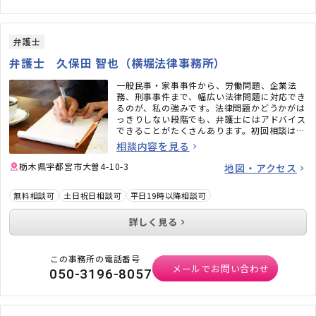
弁護士
弁護士 久保田 智也（横堀法律事務所）
一般民事・家事事件から、労働問題、企業法
務、刑事事件まで、幅広い法律問題に対応でき
るのが、私の強みです。法律問題かどうかがは
っきりしない段階でも、弁護士にはアドバイス
できることがたくさんあります。初回相談は無
料ですので、どうぞ、お気軽にご相談くださ
相談内容を見る
い。
栃木県宇都宮市大曽4-10-3
地図・アクセス
無料相談可
土日祝日相談可
平日19時以降相談可
詳しく見る
この事務所の電話番号
メールでお問い合わせ
050-3196-8057