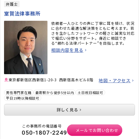
弁護士
室賀法律事務所
依頼者一人ひとりの声に丁寧に耳を傾け、状況
に合わせた最適な解決策をともに考えます。若
さを生かしたフットワークの軽さと誠実な対応
で幅広い分野をサポート。身近に相談でき
る“頼れる法律パートナー”を目指します。
相談内容を見る
東京都新宿区西新宿1-20-3 西新宿高木ビル8階
地図・アクセス
男性専門家在籍
最寄駅から徒歩5分以内
土日祝日相談可
平日19時以降相談可
詳しく見る
この事務所の電話番号
メールでお問い合わせ
050-1807-2249