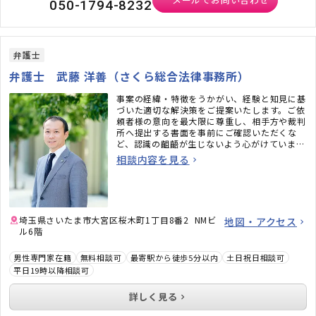
050-1794-8232
弁護士
弁護士 武藤 洋善（さくら総合法律事務所）
事案の経緯・特徴をうかがい、経験と知見に基
づいた適切な解決策をご提案いたします。ご依
頼者様の意向を最大限に尊重し、相手方や裁判
所へ提出する書面を事前にご確認いただくな
ど、認識の齟齬が生じないよう心がけていま
す。丁寧に・迅速に・柔軟にサポートいたしま
相談内容を見る
すので、お気軽にご相談ください。
埼玉県さいたま市大宮区桜木町1丁目8番2 NMビ
地図・アクセス
ル6階
男性専門家在籍
無料相談可
最寄駅から徒歩5分以内
土日祝日相談可
平日19時以降相談可
詳しく見る