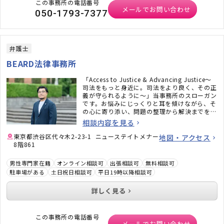
この事務所の電話番号
メールでお問い合わせ
050-1793-7377
弁護士
BEARD法律事務所
「Access to Justice & Advancing Justice〜
司法をもっと身近に。司法をより良く、その正
義が守られるように〜」当事務所のスローガン
です。お悩みにじっくりと耳を傾けながら、そ
の心に寄り添い、問題の整理から解決までを二
人三脚でサポートいたします。
相談内容を見る
東京都渋谷区代々木2-23-1 ニューステイトメナー
地図・アクセス
8階861
男性専門家在籍
オンライン相談可
出張相談可
無料相談可
駐車場がある
土日祝日相談可
平日19時以降相談可
詳しく見る
この事務所の電話番号
メールでお問い合わせ