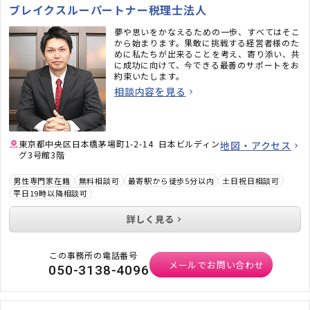
ブレイクスルーパートナー税理士法人
夢や思いをかなえるための一歩、すべてはそこ
から始まります。果敢に挑戦する経営者様のた
めに私たちが出来ることを考え、寄り添い、共
に成功に向けて、今できる最善のサポートをお
約束いたします。
相談内容を見る
東京都中央区日本橋茅場町1-2-14 日本ビルディン
地図・アクセス
グ3号館3階
男性専門家在籍
無料相談可
最寄駅から徒歩5分以内
土日祝日相談可
平日19時以降相談可
詳しく見る
この事務所の電話番号
メールでお問い合わせ
050-3138-4096