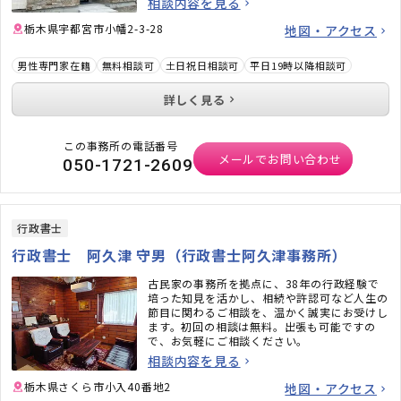
相談内容を見る
栃木県宇都宮市小幡2-3-28
地図・アクセス
男性専門家在籍
無料相談可
土日祝日相談可
平日19時以降相談可
詳しく見る
この事務所の電話番号
メールでお問い合わせ
050-1721-2609
行政書士
行政書士 阿久津 守男（行政書士阿久津事務所）
古民家の事務所を拠点に、38年の行政経験で
培った知見を活かし、相続や許認可など人生の
節目に関わるご相談を、温かく誠実にお受けし
ます。初回の相談は無料。出張も可能ですの
で、お気軽にご相談ください。
相談内容を見る
栃木県さくら市小入40番地2
地図・アクセス