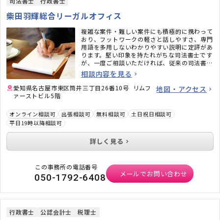
司法書士
行政書士
柴田羽輝総合リーガルオフィス
複雑な案件・難しい案件にも積極的に携わって
おり、フットワークの軽さと話しやすさ、専門
用語を多用しないわかりやすい説明に定評があ
ります。堅い印象を持たれがちな司法書士です
が、一度ご相談いただければ、従来の司法書士
のイメージがガラッと変わるかと思います。ど
相談内容を見る
うぞお気軽にご相談ください。
愛知県名古屋市東区筒井三丁目26番10号 リムフ
地図・アクセス
ァーストビル5階
オンライン相談可
出張相談可
無料相談可
土日祝日相談可
平日19時以降相談可
詳しく見る
この事務所の電話番号
メールでお問い合わせ
050-1792-6408
行政書士
公認会計士
税理士