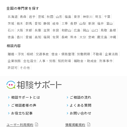
全国の専門家を探す
北海道
青森
岩手
宮城
秋田
山形
福島
東京
神奈川
埼玉
千葉
茨城
栃木
群馬
愛知
静岡
岐阜
三重
長野
山梨
新潟
福井
富山
石川
大阪
京都
兵庫
滋賀
奈良
和歌山
広島
岡山
山口
鳥取
島根
徳島
香川
愛媛
高知
福岡
佐賀
長崎
熊本
大分
宮崎
鹿児島
沖縄
相談内容
離婚・浮気
相続
交通事故
借金・債務整理
労働問題
不動産
企業法務
企業税務
会社設立
人事・労務
知的財産
補助金・助成金
刑事事件
許認可
その他
相談サポートとは
ご相談の流れ
ご相談者様の声
よくある質問
お役立ち記事
お問い合わせ
ユーザー利用規約
情報掲載規約