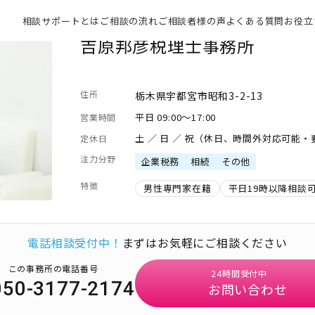
相談サポートとは
ご相談の流れ
ご相談者様の声
よくある質問
お役立
吉原邦彦税理士事務所
住所
栃木県宇都宮市昭和3-2-13
平日 09:00～17:00
営業時間
土 ／ 日 ／ 祝（休日、時間外対応可能
定休日
注力分野
企業税務
相続
その他
特徴
男性専門家在籍
平日19時以降相談
電話相談受付中！
まずはお気軽にご相談ください
この事務所の電話番号
24時間受付中
050-3177-2174
お問い合わせ