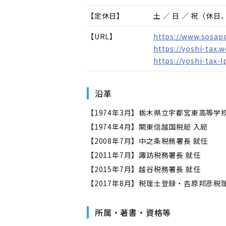
【定休日】
土 ／ 日 ／ 祝（休
【URL】
https://www.sosapo
https://yoshi-tax.w
https://yoshi-tax-
沿革
【1974年3月】栃木県立宇都宮東高等学校
【1974年4月】関東信越国税局 入局
【2008年7月】中之条税務署長 就任
【2011年7月】諏訪税務署長 就任
【2015年7月】越谷税務署長 就任
【2017年8月】税理士登録・吉原邦彦税
所属・著書・資格等