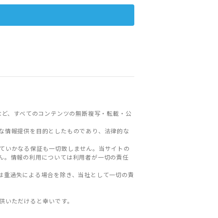
など、すべてのコンテンツの無断複写・転載・公
な情報提供を目的としたものであり、法律的な
ていかなる保証も一切致しません。当サイトの
ん。情報の利用については利用者が一切の責任
は重過失による場合を除き、当社として一切の責
。
供いただけると幸いです。