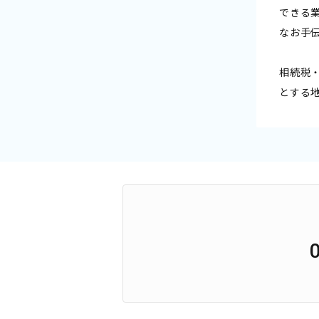
できる
なお手
相続税
とする