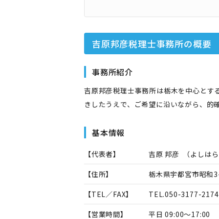
吉原邦彦税理士事務所
の概要
事務所紹介
吉原邦彦税理士事務所は栃木を中心とす
きしたうえで、ご希望に沿いながら、的
基本情報
【代表者】
吉原 邦彦
（
よしはら
【住所】
栃木県宇都宮市昭和3-
【TEL／FAX】
TEL.
050-3177-2174
【営業時間】
平日 09:00～17:00