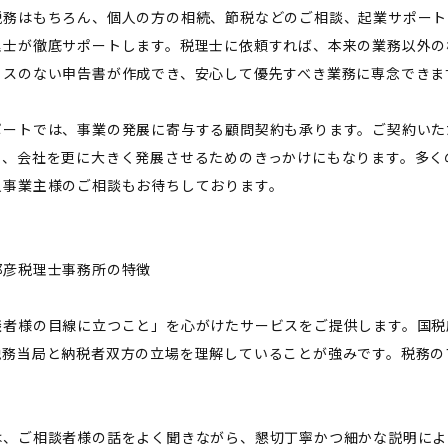
税務はもちろん、個人の方の相続、節税などのご相談、起業サポート
理士が徹底サポートします。税理士に依頼すれば、本来の業務以外の
ミスのない申告書が作成でき、安心して優先すべき業務に専念できま
ポートでは、事業の発展に寄与する顧問契約も承ります。ご契約いた
り、会社を更に大きく発展させるためのきっかけにもなります。多く
人事業主様のご相談もお待ちしております。
邦彦税理士事務所の特徴
談者様の目線に立つこと」を心がけたサービスをご提供します。国税
税務当局と納税者双方の立場を理解していることが強みです。税務の
。
は、ご相談者様の話をよく聞きながら、懇切丁寧かつ細かな説明によ