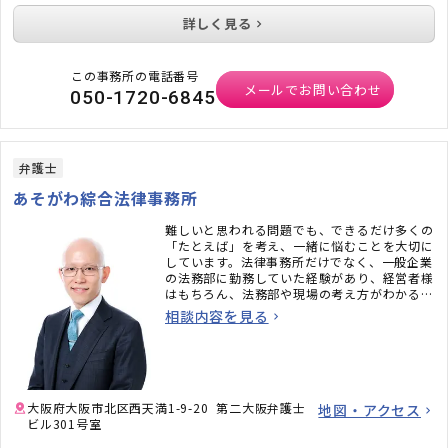
詳しく見る
この事務所の電話番号
メールでお問い合わせ
050-1720-6845
弁護士
あそがわ綜合法律事務所
難しいと思われる問題でも、できるだけ多くの
「たとえば」を考え、一緒に悩むことを大切に
しています。法律事務所だけでなく、一般企業
の法務部に勤務していた経験があり、経営者様
はもちろん、法務部や現場の考え方がわかるも
の、強みのひとつです。「もっと話したい」と
相談内容を見る
言われることも多い“弁護士らしくない弁護
士”ですので、どうぞお気軽にご相談くださ
い。
大阪府大阪市北区西天満1-9-20 第二大阪弁護士
地図・アクセス
ビル301号室