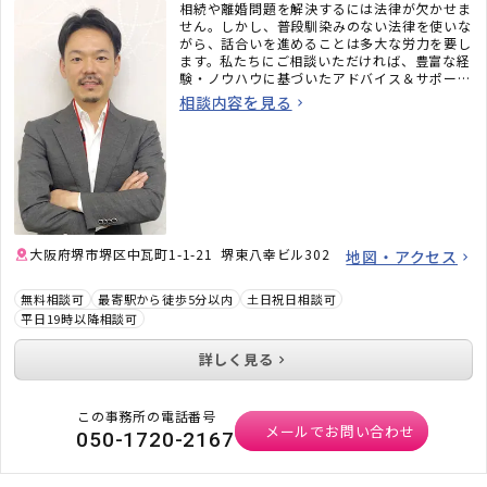
相続や離婚問題を解決するには法律が欠かせま
せん。しかし、普段馴染みのない法律を使いな
がら、話合いを進めることは多大な労力を要し
ます。私たちにご相談いただければ、豊富な経
験・ノウハウに基づいたアドバイス＆サポート
をさせていただきます。「相談してよかった」
相談内容を見る
と思っていただけるよう誠心誠意ご支援いたし
ますので、お気軽にご相談ください。
大阪府堺市堺区中瓦町1-1-21 堺東八幸ビル302
地図・アクセス
無料相談可
最寄駅から徒歩5分以内
土日祝日相談可
平日19時以降相談可
詳しく見る
この事務所の電話番号
メールでお問い合わせ
050-1720-2167