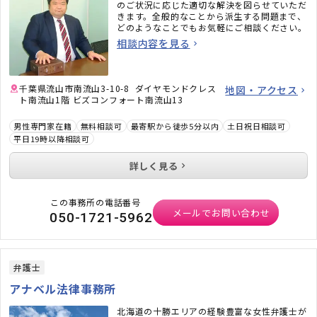
のご状況に応じた適切な解決を図らせていただ
きます。全般的なことから派生する問題まで、
どのようなことでもお気軽にご相談ください。
相談内容を見る
千葉県流山市南流山3-10-8 ダイヤモンドクレス
地図・アクセス
ト南流山1階 ビズコンフォート南流山13
男性専門家在籍
無料相談可
最寄駅から徒歩5分以内
土日祝日相談可
平日19時以降相談可
詳しく見る
この事務所の電話番号
メールでお問い合わせ
050-1721-5962
弁護士
アナベル法律事務所
北海道の十勝エリアの経験豊富な女性弁護士が