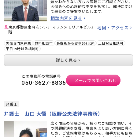
題かわからない方もお気軽にご相談ください。
お悩みへの心理的な不安を払拭し、解決に向け
て最善のご提案をいたします。
相談内容を見る
東京都港区南麻布5-9-3 マリンメモリアルビル3
地図・アクセス
階
男性専門家在籍
無料相談可
最寄駅から徒歩5分以内
土日祝日相談可
平日19時以降相談可
詳しく見る
この事務所の電話番号
メールでお問い合わせ
050-3627-8836
弁護士
弁護士 山口 大悟（阪野公夫法律事務所）
広く市民の皆様から、様々なご相談を伺い、そ
の問題解決を支援。事案をより良い方向に導く
ため、ご依頼者様はもちろん、相手方にも信頼