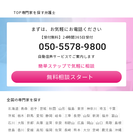
TOP
専門家を探す
弁護士
まずは、お気軽にお電話ください
【受付無料】24時間365日受付
050-5578-9800
自動音声サービスでご案内します
簡単ステップで気軽に相談
無料相談スタート
全国の専門家を探す
北海道
青森
岩手
宮城
秋田
山形
福島
東京
神奈川
埼玉
千葉
茨城
栃木
群馬
愛知
静岡
岐阜
三重
長野
山梨
新潟
福井
富山
石川
大阪
京都
兵庫
滋賀
奈良
和歌山
広島
岡山
山口
鳥取
島根
徳島
香川
愛媛
高知
福岡
佐賀
長崎
熊本
大分
宮崎
鹿児島
沖縄