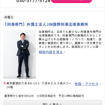
050-3177-5128
弁護士
【刑事専門】弁護士法人JIN国際刑事法律事務所
当事務所は、日本でも数少ない刑事事件専門の
法律事務所です。刑事専門の事務所だからこそ
積み上げられる経験値・ノウハウ・知識で、依
頼者に徹底的に寄り添い、最善の一手を導き出
すことをお約束します。英語及びフランス語の
対応も可能です。
相談内容を見る
東京都港区六本木6-10-1 六本木ヒルズ森タワー
地図・アクセス
16階
最寄駅から徒歩5分以内
土日祝日相談可
平日19時以降相談可
詳しく見る