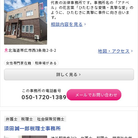
代表の法律事務所です。事務所名の「アナベ
ル」の花言葉「ひたむきな愛情・真摯な愛」の
ように、ひたむきに真摯に事件に向き合いま
す。
相談内容を見る
北海道帯広市西3条南2-8-2
地図・アクセス
女性専門家在籍
駐車場がある
詳しく見る
この事務所の電話番号
メールでお問い合わせ
050-1720-1389
弁護士
税理士
社会保険労務士
須田誠一郎税理士事務所
渋谷駅徒歩3分。弁護士、税理士、特定社会保