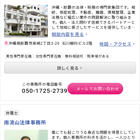
沖縄・那覇の法律・税務の専門家集団です。相
続、倒産処理、不動産、離婚、債務整理、企業
法務など幅広い案件の問題解決に取り組みま
す。個人・法人問わず信頼できるパートナーと
して地域に根ざしたサービスを提供していま
す。
相談内容を見る
沖縄県那覇市泉崎2丁目3-20 石川眼科ビル3階
地図・アクセス
男性専門家在籍
女性専門家在籍
無料相談可
駐車場がある
詳しく見る
この事務所の電話番号
メールでお問い合わせ
050-1725-2739
弁護士
南流山法律事務所
誰にでも起こりうる身近な問題を得意としてい
ます。個人事務所の利点を活かし、一人ひとり