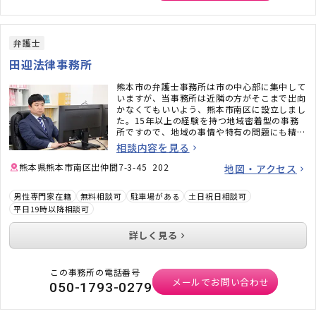
弁護士
田迎法律事務所
熊本市の弁護士事務所は市の中心部に集中して
いますが、当事務所は近隣の方がそこまで出向
かなくてもいいよう、熊本市南区に設立しまし
た。15年以上の経験を持つ地域密着型の事務
所ですので、地域の事情や特有の問題にも精通
しています。地元の税理士、司法書士、不動産
相談内容を見る
会社のご紹介なども可能です。ぜひお気軽にご
相談ください。
熊本県熊本市南区出仲間7-3-45 202
地図・アクセス
男性専門家在籍
無料相談可
駐車場がある
土日祝日相談可
平日19時以降相談可
詳しく見る
この事務所の電話番号
メールでお問い合わせ
050-1793-0279