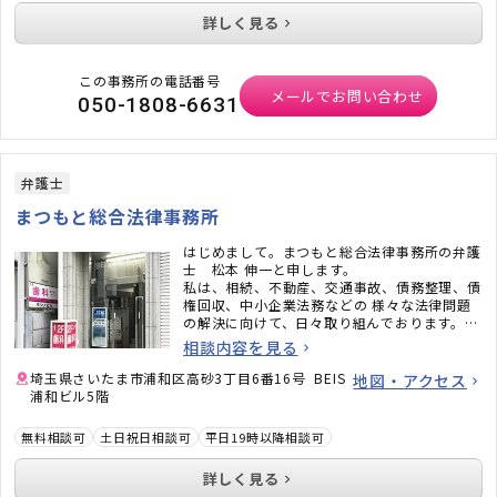
詳しく見る
この事務所の電話番号
メールでお問い合わせ
050-1808-6631
弁護士
まつもと総合法律事務所
はじめまして。まつもと総合法律事務所の弁護
士 松本 伸一と申します。
私は、相続、不動産、交通事故、債務整理、債
権回収、中小企業法務などの 様々な法律問題
の解決に向けて、日々取り組んでおります。
ご相談やご依頼をいただく際は、相談時間や費
相談内容を見る
用面などにつきましても、柔軟に対応すること
を心掛けております。
埼玉県さいたま市浦和区高砂3丁目6番16号 BEIS
地図・アクセス
また、ご依頼につながらなくても、専門家の観
浦和ビル5階
点から、ご相談者様のお悩みを解決するために
必要なアドバイスをさせていただきます。
無料相談可
土日祝日相談可
平日19時以降相談可
皆様からお声掛けいただける身近な弁護士であ
りたいと考えておりますので、どうぞお気軽に
詳しく見る
お問い合わせください。