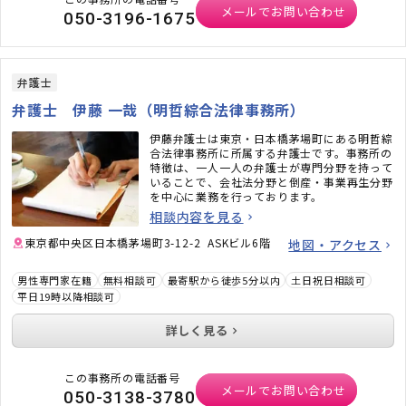
メールでお問い合わせ
050-3196-1675
弁護士
弁護士 伊藤 一哉（明哲綜合法律事務所）
伊藤弁護士は東京・日本橋茅場町にある明哲綜
合法律事務所に所属する弁護士です。事務所の
特徴は、一人一人の弁護士が専門分野を持って
いることで、会社法分野と倒産・事業再生分野
を中心に業務を行っております。
相談内容を見る
東京都中央区日本橋茅場町3-12-2 ASKビル6階
地図・アクセス
男性専門家在籍
無料相談可
最寄駅から徒歩5分以内
土日祝日相談可
平日19時以降相談可
詳しく見る
この事務所の電話番号
メールでお問い合わせ
050-3138-3780