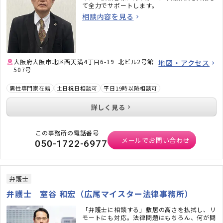
て全力でサポートします。
相談内容を見る
大阪府大阪市北区西天満4丁目6-19 北ビル2号館
地図・アクセス
507号
男性専門家在籍
土日祝日相談可
平日19時以降相談可
詳しく見る
この事務所の電話番号
メールでお問い合わせ
050-1722-6977
弁護士
弁護士 室谷 和宏（広尾マイスター法律事務所）
「弁護士に相談する」敷居の高さを払拭し、リ
モートにも対応。法律問題はもちろん、何が問