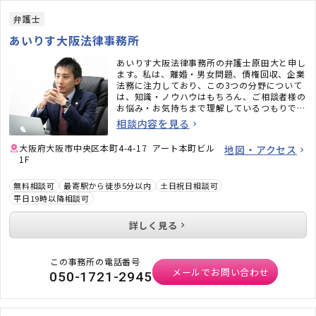
弁護士
あいりす大阪法律事務所
あいりす大阪法律事務所の弁護士原田大と申し
ます。私は、離婚・男女問題、債権回収、企業
法務に注力しており、この3つの分野について
は、知識・ノウハウはもちろん、ご相談者様の
お悩み・お気持ちまで理解しているつもりで
す。相談という短い時間の中でも、じっくりと
相談内容を見る
お悩みを伺い最善の解決方法をご提案いたしま
す。ぜひ、あなたのお悩みを聞かせてくださ
大阪府大阪市中央区本町4-4-17 アート本町ビル
地図・アクセス
い。
1F
無料相談可
最寄駅から徒歩5分以内
土日祝日相談可
平日19時以降相談可
詳しく見る
この事務所の電話番号
メールでお問い合わせ
050-1721-2945