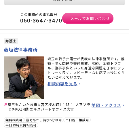
この事務所の電話番号
メールでお問い合わせ
050-3647-3470
弁護士
藤垣法律事務所
埼玉の若手弁護士が代表の法律事務所です。離
婚・男女問題や交通事故、相続、金銭トラブ
ル、刑事事件といった身近な問題を丁寧にフッ
トワーク良く、スピーディな対応でお役に立ち
たいと考えています。
相談内容を見る
埼玉県さいたま市大宮区桜木町1-195-1 大宮ソラ
地図・アクセス
ミチKOZ4階 エキスパートオフィス大宮
無料相談可
最寄駅から徒歩5分以内
土日祝日相談可
平日19時以降相談可