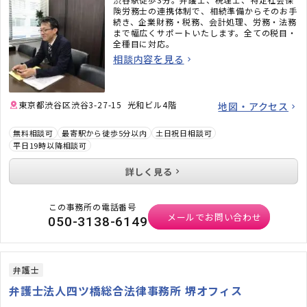
険労務士の連携体制で、相続準備からそのお手
続き、企業財務・税務、会計処理、労務・法務
まで幅広くサポートいたします。全ての税目・
全種目に対応。
相談内容を見る
東京都渋谷区渋谷3-27-15 光和ビル4階
地図・アクセス
無料相談可
最寄駅から徒歩5分以内
土日祝日相談可
平日19時以降相談可
詳しく見る
この事務所の電話番号
メールでお問い合わせ
050-3138-6149
弁護士
弁護士法人四ツ橋総合法律事務所 堺オフィス