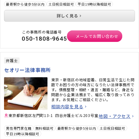
最寄駅から徒歩5分以内
土日祝日相談可
平日19時以降相談可
詳しく見る
この事務所の電話番号
メールでお問い合わせ
050-1808-9645
弁護士
セオリー法律事務所
東京・新宿区の地域密着、日常生活で生じた問
題でお困りの方の味方になりたい法律事務所で
す。債務整理・相続・遺言・離婚など、身近な
問題から企業法務まで、幅広く取り扱っており
ます。お気軽にご相談ください。
相談内容を見る
東京都新宿区左門町13-1 四谷弁護士ビル203号室
地図・アクセス
男性専門家在籍
無料相談可
最寄駅から徒歩5分以内
土日祝日相談可
平日19時以降相談可