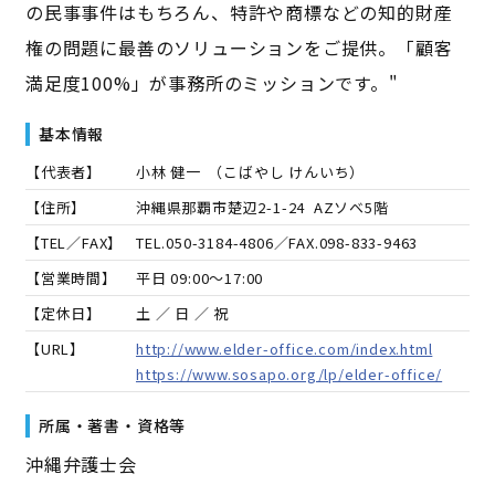
の民事事件はもちろん、特許や商標などの知的財産
権の問題に最善のソリューションをご提供。「顧客
満足度100%」が事務所のミッションです。"
基本情報
【代表者】
小林 健一
（
こばやし けんいち
）
【住所】
沖縄県那覇市楚辺2-1-24 AZソベ5階
【TEL／FAX】
TEL.
050-3184-4806
／FAX.
098-833-9463
【営業時間】
平日 09:00～17:00
【定休日】
土 ／ 日 ／ 祝
【URL】
http://www.elder-office.com/index.html
https://www.sosapo.org/lp/elder-office/
所属・著書・資格等
沖縄弁護士会