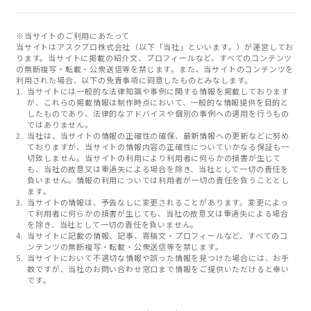
※当サイトのご利用にあたって
当サイトはアスクプロ株式会社（以下「当社」といいます。）が運営してお
ります。当サイトに掲載の紹介文、プロフィールなど、すべてのコンテンツ
の無断複写・転載・公衆送信等を禁じます。また、当サイトのコンテンツを
利用された場合、以下の免責事項に同意したものとみなします。
当サイトには一般的な法律知識や事例に関する情報を掲載しております
が、これらの掲載情報は制作時点において、一般的な情報提供を目的と
したものであり、法律的なアドバイスや個別の事例への適用を行うもの
ではありません。
当社は、当サイトの情報の正確性の確保、最新情報への更新などに努め
ておりますが、当サイトの情報内容の正確性についていかなる保証も一
切致しません。当サイトの利用により利用者に何らかの損害が生じて
も、当社の故意又は重過失による場合を除き、当社として一切の責任を
負いません。情報の利用については利用者が一切の責任を負うこととし
ます。
当サイトの情報は、予告なしに変更されることがあります。変更によっ
て利用者に何らかの損害が生じても、当社の故意又は重過失による場合
を除き、当社として一切の責任を負いません。
当サイトに記載の情報、記事、寄稿文・プロフィールなど、すべてのコ
ンテンツの無断複写・転載・公衆送信等を禁じます。
当サイトにおいて不適切な情報や誤った情報を見つけた場合には、お手
数ですが、当社のお問い合わせ窓口まで情報をご提供いただけると幸い
です。