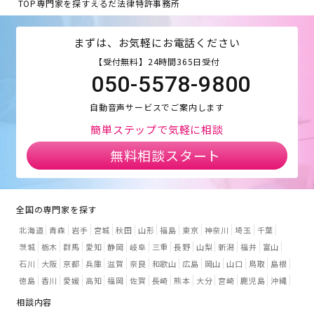
TOP
専門家を探す
えるだ法律特許事務所
まずは、お気軽にお電話ください
【受付無料】24時間365日受付
050-5578-9800
自動音声サービスでご案内します
簡単ステップで気軽に相談
無料相談スタート
全国の専門家を探す
北海道
青森
岩手
宮城
秋田
山形
福島
東京
神奈川
埼玉
千葉
茨城
栃木
群馬
愛知
静岡
岐阜
三重
長野
山梨
新潟
福井
富山
石川
大阪
京都
兵庫
滋賀
奈良
和歌山
広島
岡山
山口
鳥取
島根
徳島
香川
愛媛
高知
福岡
佐賀
長崎
熊本
大分
宮崎
鹿児島
沖縄
相談内容