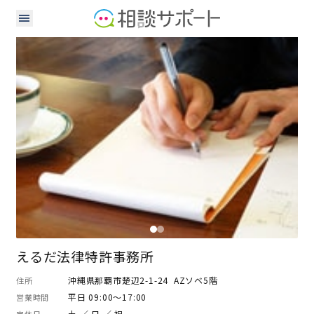
弁護士
弁理士
えるだ法律特許事務所
沖縄県那覇市楚辺2-1-24 AZソベ5階
住所
平日 09:00～17:00
営業時間
土 ／ 日 ／ 祝
定休日