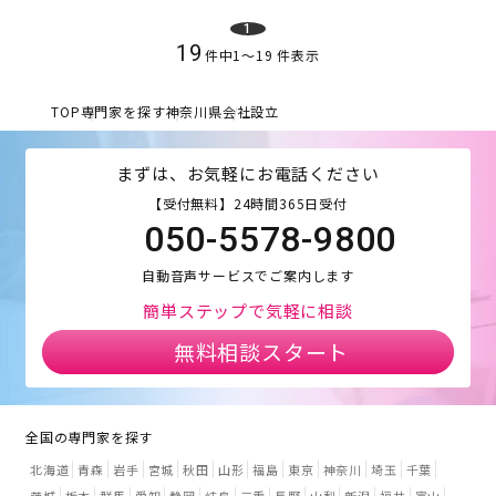
1
19
件中
1
〜
19
件表示
TOP
専門家を探す
神奈川県
会社設立
まずは、お気軽にお電話ください
【受付無料】24時間365日受付
050-5578-9800
自動音声サービスでご案内します
簡単ステップで気軽に相談
無料相談スタート
全国の専門家を探す
北海道
青森
岩手
宮城
秋田
山形
福島
東京
神奈川
埼玉
千葉
茨城
栃木
群馬
愛知
静岡
岐阜
三重
長野
山梨
新潟
福井
富山