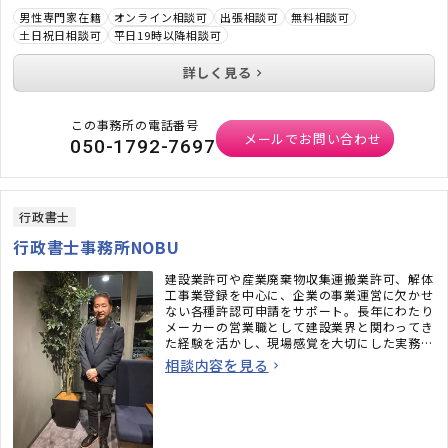
男性専門家在籍
オンライン相談可
出張相談可
無料相談可
土日祝日相談可
平日19時以降相談可
詳しく見る
この事務所の電話番号
メールでお問い合わせ
050-1792-7697
行政書士
行政書士事務所NOBU
建設業許可や産業廃棄物収集運搬業許可、解体
工事業登録を中心に、企業の事業運営に欠かせ
ない各種許認可申請をサポート。長年にわたり
メーカーの営業職として建設業界と関わってき
た経験を活かし、現場感覚を大切にした実務目
線で、事業の成長に寄り添いながら伴走支援し
相談内容を見る
ていきます。