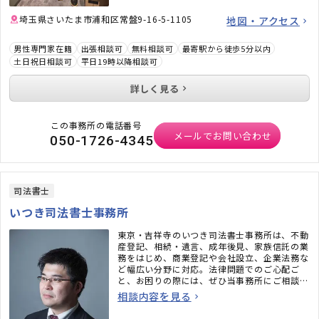
埼玉県さいたま市浦和区常盤9-16-5-1105
地図・アクセス
男性専門家在籍
出張相談可
無料相談可
最寄駅から徒歩5分以内
土日祝日相談可
平日19時以降相談可
詳しく見る
この事務所の電話番号
メールでお問い合わせ
050-1726-4345
司法書士
いつき司法書士事務所
東京・吉祥寺のいつき司法書士事務所は、不動
産登記、相続・遺言、成年後見、家族信託の業
務をはじめ、商業登記や会社設立、企業法務な
ど幅広い分野に対応。法律問題でのご心配ご
と、お困りの際には、ぜひ当事務所にご相談く
ださい。
相談内容を見る