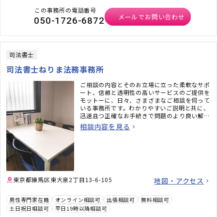
この事務所の電話番号
メールでお問い合わせ
050-1726-6872
司法書士
司法書士ねりま法務事務所
ご相談の内容とそのお立場に立った柔軟なサポ
ート、信頼と透明性の高いサービスのご提供を
モットーに、日々、さまざまなご相談を伺って
いる事務所です。わかりやすいご説明と共に、
迅速且つ正確なお手続きで問題のより良い解決
を目指します。
相談内容を見る
東京都練馬区東大泉2丁目13-6-105
地図・アクセス
男性専門家在籍
オンライン相談可
出張相談可
無料相談可
土日祝日相談可
平日19時以降相談可