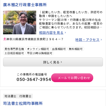
廣木雅之行政書士事務所
｜起業したい方、経営改善したい方、許認可の
取得・申請をしたい方へ
サラリーマン歴10年・行政書士歴20年の社会
経験豊富な行政書士が、あなたの起業・経営の
ご相談に乗らせていただきます。初回相談は無
料ですので、まずはお気軽にお問い合わせくだ
相談内容を見る
さい。お客様が納得できるまで、じっくりとお
話を伺います。
神奈川県横浜市青葉区奈良町２９６４－７
地図・アクセス
男性専門家在籍
オンライン相談可
出張相談可
無料相談可
土日祝日相談可
平日19時以降相談可
詳しく見る
この事務所の電話番号
メールでお問い合わせ
050-3647-3954
司法書士
行政書士
司法書士松岡均事務所