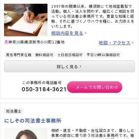
1997年の開業以来、横須賀にて地域密着型で
活動。個人・法人を問わず、幅広くご相談を伺
っている司法書士事務所です。豊富な知識と経
験、それに基づくノウハウを糧に、お力添えを
いたします。
相談内容を見る
神奈川県横須賀市小川町12番地
地図・アクセス
男性専門家在籍
無料相談可
土日祝日相談可
平日19時以降相談可
詳しく見る
この事務所の電話番号
メールでお問い合わせ
050-3184-3621
司法書士
にしぞの司法書士事務所
相続・遺言・不動産・会社設立まで、暮らしと
事業の節目に寄り添う司法書士事務所です。複