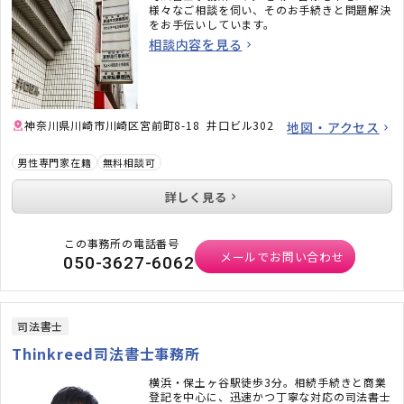
様々なご相談を伺い、そのお手続きと問題解決
をお手伝いしています。
相談内容を見る
神奈川県川崎市川崎区宮前町8-18 井口ビル302
地図・アクセス
男性専門家在籍
無料相談可
詳しく見る
この事務所の電話番号
メールでお問い合わせ
050-3627-6062
司法書士
Thinkreed司法書士事務所
横浜・保土ヶ谷駅徒歩3分。相続手続きと商業
登記を中心に、迅速かつ丁寧な対応の司法書士