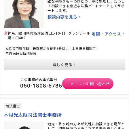
雑な手続きも一つひとつ丁寧に整理し、安心し
て相談できる身近な法務パートナーとしてサポ
ートします。
相談内容を見る
神奈川県川崎市高津区溝口1-19-11 グランデール
地図・アクセス
溝ノ口402
女性専門家在籍
最寄駅から徒歩5分以内
土日祝日相談可
平日19時以降相談可
詳しく見る
この事務所の電話番号
メールでお問い合わせ
050-1808-5785
司法書士
木村光太朗司法書士事務所
地元・茅ヶ崎の方々が気軽に相談できる場所と
して。問題解決のお役に立てる事を嬉しく思っ