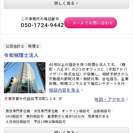
詳しく見る
この事務所の電話番号
メールでお問い合わせ
050-1724-9442
公認会計士
税理士
令和税理士法人
40年以上の歴史を持つ税理士法人です。〈麹
町・八王子〉の2つのオフィスと〈令和アドバ
イザリー株式会社〉が協働し、相続手続きから
不動産の節税対策・相続対策、会社設立、企業
財務、税務コンサルまで幅広いサポートを行っ
ています。機械的に進めるのではなく、お客様
相談内容を見る
一人ひとりの「お気持ち」に寄り添い、並走い
たします。お話を伺い、専門外だった場合には
東京都千代田区平河町1-1-8 7F
地図・アクセス
必要な各分野の専門職をお繋ぎいたします。ど
うぞお気軽にご相談ください。
男性専門家在籍
女性専門家在籍
オンライン相談可
出張相談可
SNS相談可
無料相談可
最寄駅から徒歩5分以内
駐車場がある
土日祝日相談可
平日19時以降相談可
詳しく見る