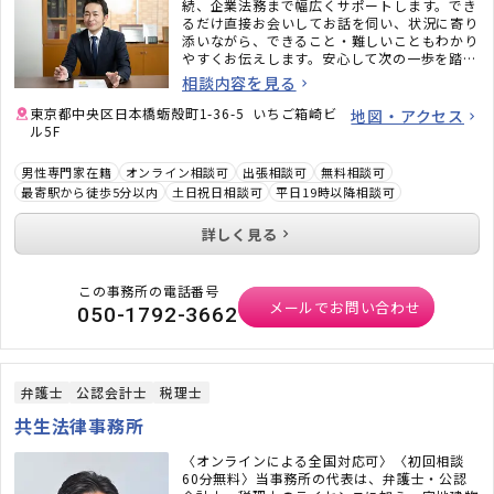
続、企業法務まで幅広くサポートします。でき
るだけ直接お会いしてお話を伺い、状況に寄り
添いながら、できること・難しいこともわかり
やすくお伝えします。安心して次の一歩を踏み
出せるよう、いっしょに道筋を整えていきま
相談内容を見る
す。
東京都中央区日本橋蛎殻町1-36-5 いちご箱崎ビ
地図・アクセス
ル5F
男性専門家在籍
オンライン相談可
出張相談可
無料相談可
最寄駅から徒歩5分以内
土日祝日相談可
平日19時以降相談可
詳しく見る
この事務所の電話番号
メールでお問い合わせ
050-1792-3662
弁護士
公認会計士
税理士
共生法律事務所
〈オンラインによる全国対応可〉〈初回相談
60分無料〉当事務所の代表は、弁護士・公認