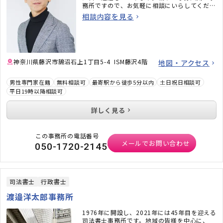
務所ですので、お気軽に相談にいらしてくださ
い。
相談内容を見る
神奈川県藤沢市鵠沼石上1丁目5-4 ISM藤沢4階
地図・アクセス
男性専門家在籍
無料相談可
最寄駅から徒歩5分以内
土日祝日相談可
平日19時以降相談可
詳しく見る
この事務所の電話番号
メールでお問い合わせ
050-1720-2145
司法書士
行政書士
渡邉洋太郎事務所
1976年に開設し、2021年には45年目を迎える
司法書士事務所です。地域の皆様を中心に、