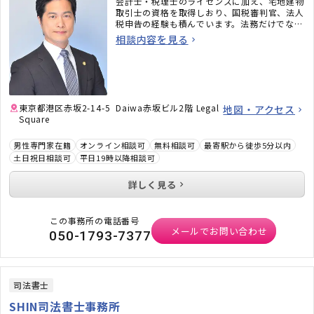
会計士・税理士のライセンスに加え、宅地建物
取引士の資格を取得しおり、国税審判官、法人
税申告の経験も積んでいます。法務だけでな
く、税務のことまで考えた包括的なサポートを
相談内容を見る
ご提供いたします。不動産・相続でお困りの
方、顧問弁護士×顧問税理士をお探しの方はお
気軽にご相談ください。
東京都港区赤坂2-14-5 Daiwa赤坂ビル2階 Legal
地図・アクセス
Square
男性専門家在籍
オンライン相談可
無料相談可
最寄駅から徒歩5分以内
土日祝日相談可
平日19時以降相談可
詳しく見る
この事務所の電話番号
メールでお問い合わせ
050-1793-7377
司法書士
SHIN司法書士事務所