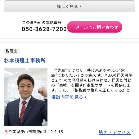
詳しく見る
この事務所の電話番号
メールでお問い合わせ
050-3628-7203
税理士
杉本税理士事務所
「“先生”ではなく、共に未来を考える“家
族”でありたい」が信条です。MBAの経営戦略
と27年の実務経験を掛け合わせ、経営と財務
の「両輪」を回す伴走型サポートを提供しま
す。また、『納税者の権利を正しく守る』とい
う強い信念のもと、不安にさせない頼れるパー
相談内容を見る
トナーとして全力でサポートいたします。
千葉県流山市南流山3-10-8-15
地図・アクセス