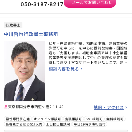
メールでお問い合わせ
050-3187-8217
行政書士
中川哲也行政書士事務所
ビザ・在留資格申請、補助金申請、建設業等の
許認可を中心に、を中心に婚前契約書・国際結
婚もご支援します。補助金申請では中小企業経
営革新等支援機関として中小企業庁の認定も取
得しており丁寧なサポートをいたします。建設
業・産廃運送業等の許認可申請支援も扱ってお
相談内容を見る
ります。
東京都国分寺市西恋ケ窪2-11-40
地図・アクセス
男性専門家在籍
オンライン相談可
出張相談可
SNS相談可
無料相談可
最寄駅から徒歩5分以内
土日祝日相談可
平日19時以降相談可