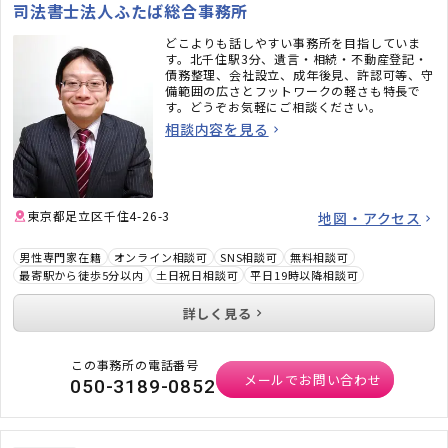
司法書士法人ふたば総合事務所
どこよりも話しやすい事務所を目指していま
す。北千住駅3分、遺言・相続・不動産登記・
債務整理、会社設立、成年後見、許認可等、守
備範囲の広さとフットワークの軽さも特長で
す。どうぞお気軽にご相談ください。
相談内容を見る
東京都足立区千住4-26-3
地図・アクセス
男性専門家在籍
オンライン相談可
SNS相談可
無料相談可
最寄駅から徒歩5分以内
土日祝日相談可
平日19時以降相談可
詳しく見る
この事務所の電話番号
メールでお問い合わせ
050-3189-0852