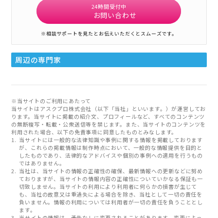
24時間受付中
お問い合わせ
※相談サポートを見たとお伝えいただくとスムーズです。
周辺の専門家
※当サイトのご利用にあたって
当サイトはアスクプロ株式会社（以下「当社」といいます。）が運営してお
ります。当サイトに掲載の紹介文、プロフィールなど、すべてのコンテンツ
の無断複写・転載・公衆送信等を禁じます。また、当サイトのコンテンツを
利用された場合、以下の免責事項に同意したものとみなします。
当サイトには一般的な法律知識や事例に関する情報を掲載しております
が、これらの掲載情報は制作時点において、一般的な情報提供を目的と
したものであり、法律的なアドバイスや個別の事例への適用を行うもの
ではありません。
当社は、当サイトの情報の正確性の確保、最新情報への更新などに努め
ておりますが、当サイトの情報内容の正確性についていかなる保証も一
切致しません。当サイトの利用により利用者に何らかの損害が生じて
も、当社の故意又は重過失による場合を除き、当社として一切の責任を
負いません。情報の利用については利用者が一切の責任を負うこととし
ます。
当サイトの情報は、予告なしに変更されることがあります。変更によっ