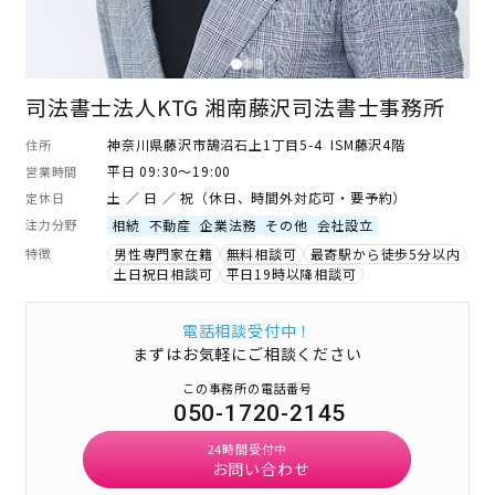
司法書士法人KTG 湘南藤沢司法書士事務所
神奈川県藤沢市鵠沼石上1丁目5-4 ISM藤沢4階
住所
平日 09:30～19:00
営業時間
土 ／ 日 ／ 祝（休日、時間外対応可・要予約）
定休日
注力分野
相続
不動産
企業法務
その他
会社設立
特徴
男性専門家在籍
無料相談可
最寄駅から徒歩5分以内
土日祝日相談可
平日19時以降相談可
電話相談受付中！
まずはお気軽にご相談ください
この事務所の電話番号
050-1720-2145
24時間受付中
お問い合わせ