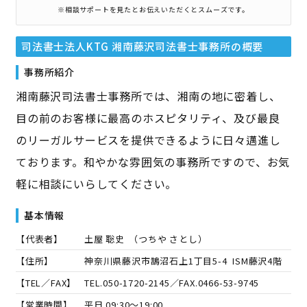
※相談サポートを見たとお伝えいただくとスムーズです。
司法書士法人KTG 湘南藤沢司法書士事務所
の概要
事務所紹介
湘南藤沢司法書士事務所では、湘南の地に密着し、
目の前のお客様に最高のホスピタリティ、及び最良
のリーガルサービスを提供できるように日々邁進し
ております。和やかな雰囲気の事務所ですので、お気
軽に相談にいらしてください。
基本情報
【代表者】
土屋 聡史
（
つちや さとし
）
【住所】
神奈川県藤沢市鵠沼石上1丁目5-4 ISM藤沢4階
【TEL／FAX】
TEL.
050-1720-2145
／FAX.
0466-53-9745
【営業時間】
平日 09:30～19:00