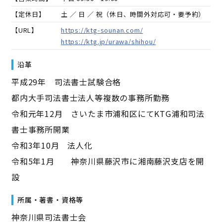
【定休日】
土 ／ 日 ／ 祝（休日、時間外対応可・要予約）
【URL】
https://ktg-sounan.com/
https://ktg.jp/urawa/shihou/
沿革
平成29年 司法書士試験合格
都内大手司法書士法人等複数の事務所勤務
令和元年12月 さいたま市浦和区にてKTG浦和司法
書士事務所開業
令和3年10月 法人化
令和5年1月 神奈川県藤沢市に湘南藤沢支店を開
設
所属・著書・資格等
神奈川県司法書士会