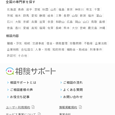
全国の専門家を探す
北海道
青森
岩手
宮城
秋田
山形
福島
東京
神奈川
埼玉
千葉
茨城
栃木
群馬
愛知
静岡
岐阜
三重
長野
山梨
新潟
福井
富山
石川
大阪
京都
兵庫
滋賀
奈良
和歌山
広島
岡山
山口
鳥取
島根
徳島
香川
愛媛
高知
福岡
佐賀
長崎
熊本
大分
宮崎
鹿児島
沖縄
相談内容
離婚・浮気
相続
交通事故
借金・債務整理
労働問題
不動産
企業法務
企業税務
会社設立
人事・労務
知的財産
補助金・助成金
刑事事件
許認可
その他
相談サポートとは
ご相談の流れ
ご相談者様の声
よくある質問
お役立ち記事
お問い合わせ
ユーザー利用規約
情報掲載規約
サービス運営について
運営会社