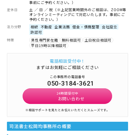
事前にご予約ください。）
土 ／ 日 ／ 祝（※上記営業時間外のご相談は、ZOOM等
定休日
オンラインミーティングにて対応いたします。事前にご
予約ください。）
注力分野
相続
不動産
企業法務
借金・債務整理
会社設立
許認可
特徴
男性専門家在籍
無料相談可
土日祝日相談可
平日19時以降相談可
電話相談受付中！
まずはお気軽にご相談ください
この事務所の電話番号
050-3184-3621
24時間受付中
お問い合わせ
※相談サポートを見たとお伝えいただくとスムーズです。
司法書士松岡均事務所
の概要