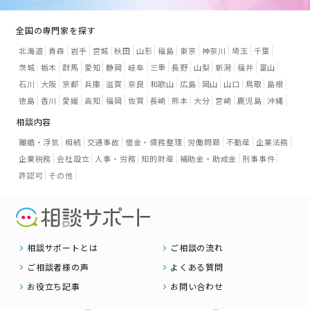
全国の専門家を探す
北海道
青森
岩手
宮城
秋田
山形
福島
東京
神奈川
埼玉
千葉
茨城
栃木
群馬
愛知
静岡
岐阜
三重
長野
山梨
新潟
福井
富山
石川
大阪
京都
兵庫
滋賀
奈良
和歌山
広島
岡山
山口
鳥取
島根
徳島
香川
愛媛
高知
福岡
佐賀
長崎
熊本
大分
宮崎
鹿児島
沖縄
相談内容
離婚・浮気
相続
交通事故
借金・債務整理
労働問題
不動産
企業法務
企業税務
会社設立
人事・労務
知的財産
補助金・助成金
刑事事件
許認可
その他
相談サポートとは
ご相談の流れ
ご相談者様の声
よくある質問
お役立ち記事
お問い合わせ