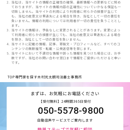
当社は、当サイトの情報の正確性の確保、最新情報への更新などに努め
ておりますが、当サイトの情報内容の正確性についていかなる保証も一
切致しません。当サイトの利用により利用者に何らかの損害が生じて
も、当社の故意又は重過失による場合を除き、当社として一切の責任を
負いません。情報の利用については利用者が一切の責任を負うこととし
ます。
当サイトの情報は、予告なしに変更されることがあります。変更によっ
て利用者に何らかの損害が生じても、当社の故意又は重過失による場合
を除き、当社として一切の責任を負いません。
当サイトに記載の情報、記事、寄稿文・プロフィールなど、すべてのコ
ンテンツの無断複写・転載・公衆送信等を禁じます。
当サイトにおいて不適切な情報や誤った情報を見つけた場合には、お手
数ですが、当社のお問い合わせ窓口まで情報をご提供いただけると幸い
です。
TOP
専門家を探す
木村光太朗司法書士事務所
まずは、お気軽にお電話ください
【受付無料】24時間365日受付
050-5578-9800
自動音声サービスでご案内します
簡単ステップで気軽に相談