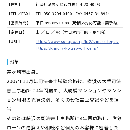
【住所】
神奈川県茅ヶ崎市共恵1-4-20-401号
【TEL／FAX】
TEL.
050-3204-0400
／FAX.
0467-84-8944
【営業時間】
平日 09:00～17:00（時間外対応可能・要予約）
【定休日】
土 ／ 日 ／ 祝（休日対応可能・要予約）
【URL】
https://www.sosapo.org/lp2/kimura-legal/
https://kimura-kotaro-office.jp/
沿革
茅ヶ崎市出身。
2007年11月に司法書士試験合格後、横浜の大手司法
書士事務所に4年間勤め、大規模マンションやマンシ
ョン用地の売買決済、多くの会社設立登記などを担
当。
その後は藤沢の司法書士事務所に4年間勤務し、住宅
ローンの借換えや相続など個人のお客様に密着した