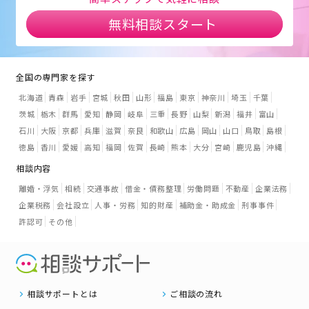
無料相談スタート
全国の専門家を探す
北海道
青森
岩手
宮城
秋田
山形
福島
東京
神奈川
埼玉
千葉
茨城
栃木
群馬
愛知
静岡
岐阜
三重
長野
山梨
新潟
福井
富山
石川
大阪
京都
兵庫
滋賀
奈良
和歌山
広島
岡山
山口
鳥取
島根
徳島
香川
愛媛
高知
福岡
佐賀
長崎
熊本
大分
宮崎
鹿児島
沖縄
相談内容
離婚・浮気
相続
交通事故
借金・債務整理
労働問題
不動産
企業法務
企業税務
会社設立
人事・労務
知的財産
補助金・助成金
刑事事件
許認可
その他
相談サポートとは
ご相談の流れ