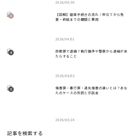
2026/04/30
【図解】破産手続きの流れ｜申立てから免
責・終結までの期間と費用
2026/04/01
詐欺罪で逮捕？執行猶予や警察から連絡が来
たらすること
2026/06/02
傷害罪・暴行罪・過失傷害の違いとは？あな
たのケースの刑罰と示談金
2026/04/24
記事を検索する