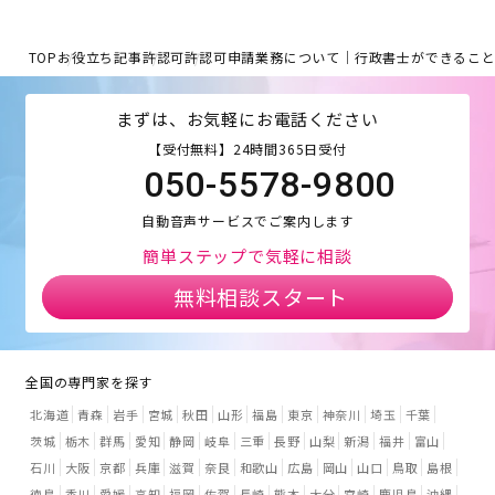
TOP
お役立ち記事
許認可
許認可申請業務について｜行政書士ができるこ
まずは、お気軽にお電話ください
【受付無料】24時間365日受付
050-5578-9800
自動音声サービスでご案内します
簡単ステップで気軽に相談
無料相談スタート
全国の専門家を探す
北海道
青森
岩手
宮城
秋田
山形
福島
東京
神奈川
埼玉
千葉
茨城
栃木
群馬
愛知
静岡
岐阜
三重
長野
山梨
新潟
福井
富山
石川
大阪
京都
兵庫
滋賀
奈良
和歌山
広島
岡山
山口
鳥取
島根
徳島
香川
愛媛
高知
福岡
佐賀
長崎
熊本
大分
宮崎
鹿児島
沖縄