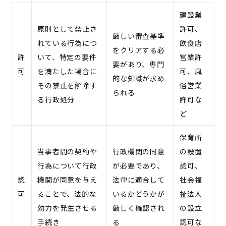
建設業
原則として禁止さ
許可、
厳しい審査基準
れている行為につ
飲食店
をクリアする必
許
いて、特定の要件
営業許
要があり、専門
可
を満たした場合に
可、風
的な知識が求め
その禁止を解除す
俗営業
られる
る行政処分
許可な
ど
保育所
当事者間の契約や
行政機関の同意
の設置
行為について行政
が必要であり、
認可、
認
機関が同意を与え
法律に適合して
社会福
可
ることで、法的な
いるかどうかが
祉法人
効力を発生させる
厳しく確認され
の設立
手続き
る
認可な