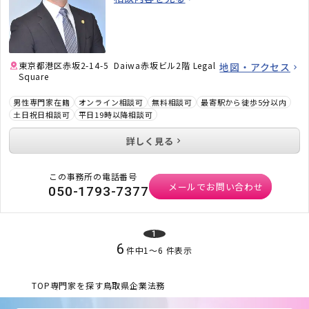
ご提供いたします。不動産・相続でお困りの
方、顧問弁護士×顧問税理士をお探しの方はお
気軽にご相談ください。
東京都港区赤坂2-14-5 Daiwa赤坂ビル2階 Legal
地図・アクセス
Square
男性専門家在籍
オンライン相談可
無料相談可
最寄駅から徒歩5分以内
土日祝日相談可
平日19時以降相談可
詳しく見る
この事務所の電話番号
メールでお問い合わせ
050-1793-7377
1
6
件中
1
〜
6
件表示
TOP
専門家を探す
鳥取県
企業法務