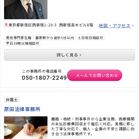
東京都新宿区西新宿1-20-3 西新宿高木ビル8階
地図・アクセス
男性専門家在籍
最寄駅から徒歩5分以内
土日祝日相談可
平日19時以降相談可
詳しく見る
この事務所の電話番号
メールでお問い合わせ
050-1807-2249
弁護士
原田法律事務所
離婚・相続・刑事事件から企業法務、医療機関
の未払診療費回収まで幅広く対応。実務に即し
た丁寧な対応で、個人・企業の不安と課題に向
き合う法律事務所です。