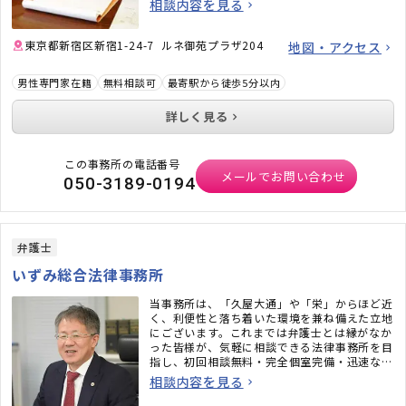
相談内容を見る
東京都新宿区新宿1-24-7 ルネ御苑プラザ204
地図・アクセス
男性専門家在籍
無料相談可
最寄駅から徒歩5分以内
詳しく見る
この事務所の電話番号
メールでお問い合わせ
050-3189-0194
弁護士
いずみ総合法律事務所
当事務所は、「久屋大通」や「栄」からほど近
く、利便性と落ち着いた環境を兼ね備えた立地
にございます。これまでは弁護士とは縁がなか
った皆様が、気軽に相談できる法律事務所を目
指し、初回相談無料・完全個室完備・迅速なメ
ール対応など、相談しやすい環境も整えていま
相談内容を見る
す。「弁護士に相談するべきかわからない」と
いう段階でも構いません。ぜひお気軽にご相談