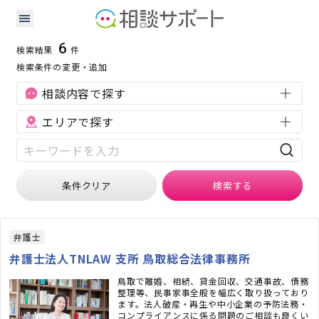
鳥取県の企業法務に強い専門家の検索結果
検索条件：
鳥取県
企業法務
6
検索結果
件
検索条件の変更・追加
相談内容で探す
エリアで探す
条件クリア
検索
する
弁護士
弁護士法人TNLAW 支所 鳥取総合法律事務所
鳥取で離婚、相続、貸金回収、交通事故、債務
整理等、民事家事全般を幅広く取り扱っており
ます。法人破産・再生や中小企業の予防法務・
コンプライアンスに係る問題のご相談も良くい