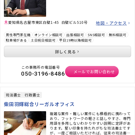
ください。
愛知県名古屋市東区白壁1-45 白壁ビル510号
地図・アクセス
男性専門家在籍
オンライン相談可
出張相談可
SNS相談可
無料相談可
駐車場がある
土日祝日相談可
平日19時以降相談可
詳しく見る
この事務所の電話番号
メールでお問い合わせ
050-3196-8486
司法書士
行政書士
柴田羽輝総合リーガルオフィス
複雑な案件・難しい案件にも積極的に携わって
おり、フットワークの軽さと話しやすさ、専門
用語を多用しないわかりやすい説明に定評があ
ります。堅い印象を持たれがちな司法書士です
が、一度ご相談いただければ、従来の司法書士