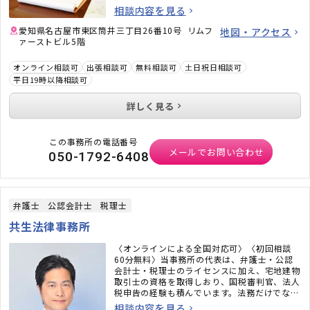
のイメージがガラッと変わるかと思います。ど
相談内容を見る
うぞお気軽にご相談ください。
愛知県名古屋市東区筒井三丁目26番10号 リムフ
地図・アクセス
ァーストビル5階
オンライン相談可
出張相談可
無料相談可
土日祝日相談可
平日19時以降相談可
詳しく見る
この事務所の電話番号
メールでお問い合わせ
050-1792-6408
弁護士
公認会計士
税理士
共生法律事務所
〈オンラインによる全国対応可〉〈初回相談
60分無料〉当事務所の代表は、弁護士・公認
会計士・税理士のライセンスに加え、宅地建物
取引士の資格を取得しおり、国税審判官、法人
税申告の経験も積んでいます。法務だけでな
く、税務のことまで考えた包括的なサポートを
相談内容を見る