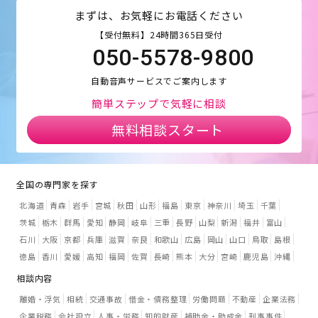
まずは、お気軽にお電話ください
【受付無料】24時間365日受付
050-5578-9800
自動音声サービスでご案内します
簡単ステップで気軽に相談
無料相談スタート
全国の専門家を探す
北海道
青森
岩手
宮城
秋田
山形
福島
東京
神奈川
埼玉
千葉
茨城
栃木
群馬
愛知
静岡
岐阜
三重
長野
山梨
新潟
福井
富山
石川
大阪
京都
兵庫
滋賀
奈良
和歌山
広島
岡山
山口
鳥取
島根
徳島
香川
愛媛
高知
福岡
佐賀
長崎
熊本
大分
宮崎
鹿児島
沖縄
相談内容
離婚・浮気
相続
交通事故
借金・債務整理
労働問題
不動産
企業法務
企業税務
会社設立
人事・労務
知的財産
補助金・助成金
刑事事件