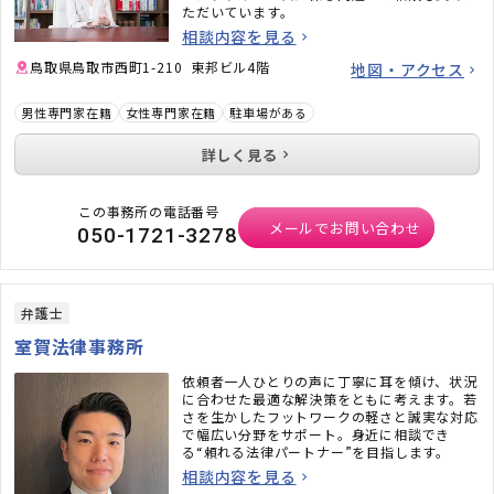
ただいています。
相談内容を見る
鳥取県鳥取市西町1-210 東邦ビル4階
地図・アクセス
男性専門家在籍
女性専門家在籍
駐車場がある
詳しく見る
この事務所の電話番号
メールでお問い合わせ
050-1721-3278
弁護士
室賀法律事務所
依頼者一人ひとりの声に丁寧に耳を傾け、状況
に合わせた最適な解決策をともに考えます。若
さを生かしたフットワークの軽さと誠実な対応
で幅広い分野をサポート。身近に相談でき
る“頼れる法律パートナー”を目指します。
相談内容を見る