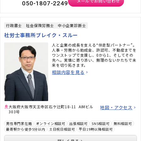
メールでお問い合わせ
050-1807-2249
行政書士
社会保険労務士
中小企業診断士
社労士事務所ブレイク・スルー
人と企業の成長を支える“伴走型パートナー”。
人事・労務から助成金、許認可、不動産までを
ワンストップで支援し、0から1、そしてその
先へ。実情に寄り添い、無理のないかたちで未
来を切り拓きます。
相談内容を見る
大阪府大阪市天王寺区石ケ辻町18-11 AIMビル
地図・アクセス
303号
男性専門家在籍
オンライン相談可
出張相談可
SNS相談可
無料相談可
最寄駅から徒歩5分以内
土日祝日相談可
平日19時以降相談可