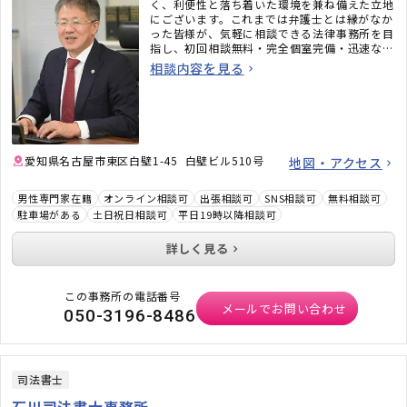
く、利便性と落ち着いた環境を兼ね備えた立地
にございます。これまでは弁護士とは縁がなか
った皆様が、気軽に相談できる法律事務所を目
指し、初回相談無料・完全個室完備・迅速なメ
ール対応など、相談しやすい環境も整えていま
相談内容を見る
す。「弁護士に相談するべきかわからない」と
いう段階でも構いません。ぜひお気軽にご相談
ください。
愛知県名古屋市東区白壁1-45 白壁ビル510号
地図・アクセス
男性専門家在籍
オンライン相談可
出張相談可
SNS相談可
無料相談可
駐車場がある
土日祝日相談可
平日19時以降相談可
詳しく見る
この事務所の電話番号
メールでお問い合わせ
050-3196-8486
司法書士
石川司法書士事務所