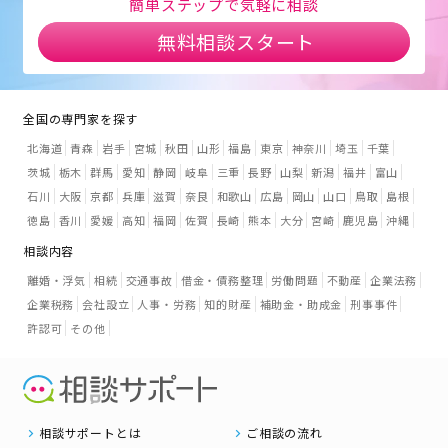
簡単ステップで気軽に相談
無料相談スタート
全国の専門家を探す
北海道
青森
岩手
宮城
秋田
山形
福島
東京
神奈川
埼玉
千葉
茨城
栃木
群馬
愛知
静岡
岐阜
三重
長野
山梨
新潟
福井
富山
石川
大阪
京都
兵庫
滋賀
奈良
和歌山
広島
岡山
山口
鳥取
島根
徳島
香川
愛媛
高知
福岡
佐賀
長崎
熊本
大分
宮崎
鹿児島
沖縄
相談内容
離婚・浮気
相続
交通事故
借金・債務整理
労働問題
不動産
企業法務
企業税務
会社設立
人事・労務
知的財産
補助金・助成金
刑事事件
許認可
その他
相談サポートとは
ご相談の流れ