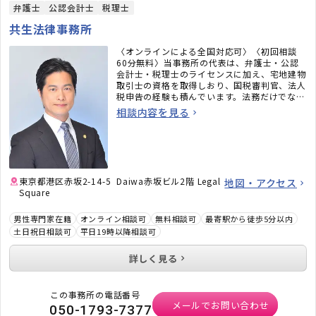
弁護士
公認会計士
税理士
共生法律事務所
〈オンラインによる全国対応可〉〈初回相談
60分無料〉当事務所の代表は、弁護士・公認
会計士・税理士のライセンスに加え、宅地建物
取引士の資格を取得しおり、国税審判官、法人
税申告の経験も積んでいます。法務だけでな
く、税務のことまで考えた包括的なサポートを
相談内容を見る
ご提供いたします。不動産・相続でお困りの
方、顧問弁護士×顧問税理士をお探しの方はお
気軽にご相談ください。
東京都港区赤坂2-14-5 Daiwa赤坂ビル2階 Legal
地図・アクセス
Square
男性専門家在籍
オンライン相談可
無料相談可
最寄駅から徒歩5分以内
土日祝日相談可
平日19時以降相談可
詳しく見る
この事務所の電話番号
メールでお問い合わせ
050-1793-7377