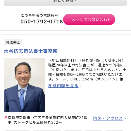
詳しく見る
この事務所の電話番号
メールでお問い合わせ
050-1792-0718
司法書士
水谷広志司法書士事務所
〈初回相談無料〉〈烏丸御池駅より徒歩5分〉
職歴20年以上の司法書士が、迅速かつ的確に
ご対応いたします。平日はもちろんのこと、土
曜・日曜も8時〜20時までご相談いただけま
す。メール、LINE、Zoom（オンライン）相談
も承ります。必ず何かしらのアドバイスをさせ
相談内容を見る
ていただきますので、お気軽にご連絡くださ
い。
京都府京都市中京区三条通新町西入釜座町22番
地図・アクセス
地 ストークビル三条烏丸502号