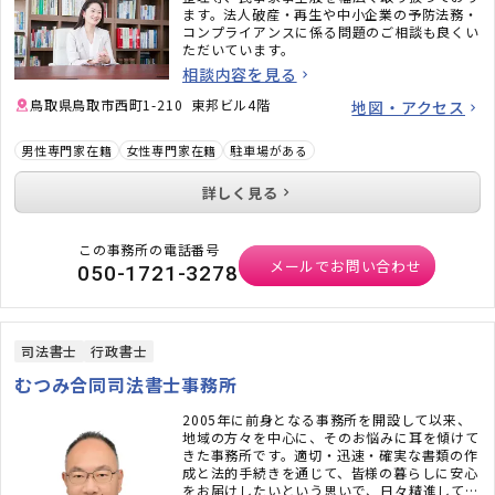
ます。法人破産・再生や中小企業の予防法務・
コンプライアンスに係る問題のご相談も良くい
ただいています。
相談内容を見る
鳥取県鳥取市西町1-210 東邦ビル4階
地図・アクセス
男性専門家在籍
女性専門家在籍
駐車場がある
詳しく見る
この事務所の電話番号
メールでお問い合わせ
050-1721-3278
司法書士
行政書士
むつみ合同司法書士事務所
2005年に前身となる事務所を開設して以来、
地域の方々を中心に、そのお悩みに耳を傾けて
きた事務所です。適切・迅速・確実な書類の作
成と法的手続きを通じて、皆様の暮らしに安心
をお届けしたいという思いで、日々精進してお