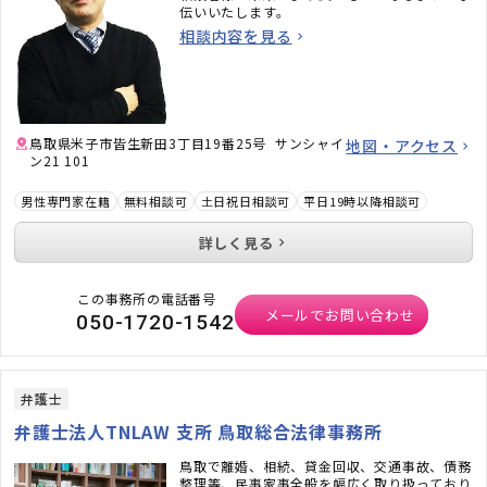
伝いいたします。
相談内容を見る
鳥取県米子市皆生新田3丁目19番25号 サンシャイ
地図・アクセス
ン21 101
男性専門家在籍
無料相談可
土日祝日相談可
平日19時以降相談可
詳しく見る
この事務所の電話番号
メールでお問い合わせ
050-1720-1542
弁護士
弁護士法人TNLAW 支所 鳥取総合法律事務所
鳥取で離婚、相続、貸金回収、交通事故、債務
整理等、民事家事全般を幅広く取り扱っており