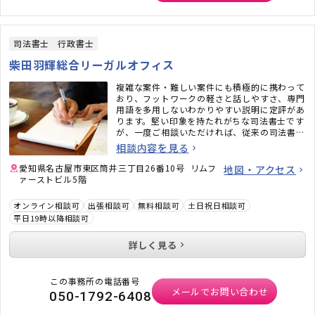
司法書士
行政書士
柴田羽輝総合リーガルオフィス
複雑な案件・難しい案件にも積極的に携わって
おり、フットワークの軽さと話しやすさ、専門
用語を多用しないわかりやすい説明に定評があ
ります。堅い印象を持たれがちな司法書士です
が、一度ご相談いただければ、従来の司法書士
のイメージがガラッと変わるかと思います。ど
相談内容を見る
うぞお気軽にご相談ください。
愛知県名古屋市東区筒井三丁目26番10号 リムフ
地図・アクセス
ァーストビル5階
オンライン相談可
出張相談可
無料相談可
土日祝日相談可
平日19時以降相談可
詳しく見る
この事務所の電話番号
メールでお問い合わせ
050-1792-6408