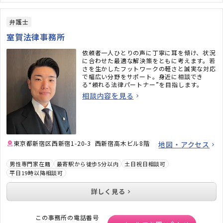
弁護士
室賀法律事務所
依頼者一人ひとりの声に丁寧に耳を傾け、状況
に合わせた最適な解決策をともに考えます。若
さを生かしたフットワークの軽さと誠実な対応
で幅広い分野をサポート。身近に相談でき
る“頼れる法律パートナー”を目指します。
相談内容を見る
東京都新宿区西新宿1-20-3 西新宿高木ビル8階
地図・アクセス
男性専門家在籍
最寄駅から徒歩5分以内
土日祝日相談可
平日19時以降相談可
詳しく見る
この事務所の電話番号