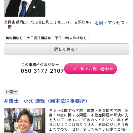
岡山県岡山市北区富田町二丁目13-15 吉沢ビル2
地図・アクセス
階
無料相談可
土日祝日相談可
平日19時以降相談可
詳しく見る
この事務所の電話番号
メールでお問い合わせ
050-3177-2107
弁護士
弁護士 小河 達哉（岡本法律事務所）
ネットに関する問題、離婚・男女間の問題、借
金・お金に関する問題、不動産問題の解決に力
を入れています。ご相談のタイミングに早すぎ
るということはありません。気軽に話せる弁護
士ですので、ぜひ、少しでも早い段階でご相談