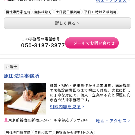
男性専門家在籍
無料相談可
土日祝日相談可
平日19時以降相談可
詳しく見る
この事務所の電話番号
メールでお問い合わせ
050-3187-3877
弁護士
原田法律事務所
離婚・相続・刑事事件から企業法務、医療機関
の未払診療費回収まで幅広く対応。実務に即し
た丁寧な対応で、個人・企業の不安と課題に向
き合う法律事務所です。
相談内容を見る
東京都新宿区新宿1-24-7 ルネ御苑プラザ204
地図・アクセス
男性専門家在籍
無料相談可
最寄駅から徒歩5分以内