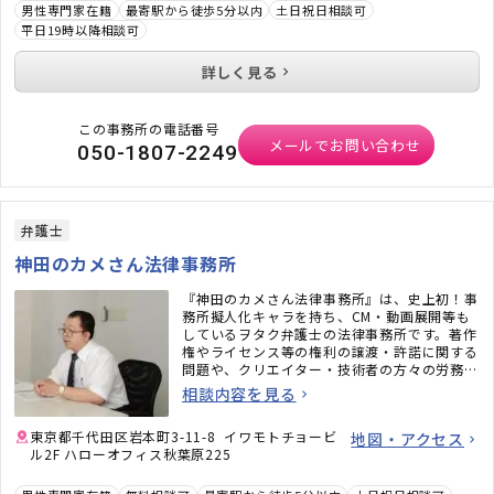
男性専門家在籍
最寄駅から徒歩5分以内
土日祝日相談可
平日19時以降相談可
詳しく見る
この事務所の電話番号
メールでお問い合わせ
050-1807-2249
弁護士
神田のカメさん法律事務所
『神田のカメさん法律事務所』は、史上初！事
務所擬人化キャラを持ち、CM・動画展開等も
しているヲタク弁護士の法律事務所です。著作
権やライセンス等の権利の譲渡・許諾に関する
問題や、クリエイター・技術者の方々の労務問
題にも力を入れています。また、相続問題、遺
相談内容を見る
言書作成、戦略的離婚サービスなどもご好評い
ただいています。
東京都千代田区岩本町3-11-8 イワモトチョービ
地図・アクセス
ル2F ハローオフィス秋葉原225