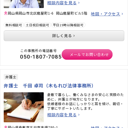
ください。お気持ちの部分にもしっかりと寄り
相談内容を見る
添いながら、今できること・やるべきことをア
ドバイスいたします。
岡山県岡山市北区磨屋町1-6 岡山磨屋町ビル5階
地図・アクセス
無料相談可
土日祝日相談可
平日19時以降相談可
詳しく見る
この事務所の電話番号
メールでお問い合わせ
050-1807-7085
弁護士
弁護士 千田 卓司（木もれび法律事務所）
倉敷で暮らし、働くみなさまの安心と笑顔のた
めに、弁護士が味方になります。
依頼者様のお話にしっかりと耳を傾け、親切・
丁寧にサポートいたします。
相談内容を見る
岡山県倉敷市五日市奥畑780-1
地図・アクセス