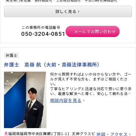
詳しく見る
この事務所の電話番号
メールでお問い合わせ
050-3204-0851
弁護士
弁護士 高嶺 航（大前・高嶺法律事務所）
何から質問すればよいか分からない方や、ゴー
ルが見えず不安な方も、まずはご相談くださ
い。
丁寧なヒアリングと迅速な対応で想いに寄り添
い、最適な解決へと導く、安心して頼れる法律
事務所です。
相談内容を見る
福岡県福岡市中央区舞鶴1丁目1-11 天神グラスビ
地図・アクセス