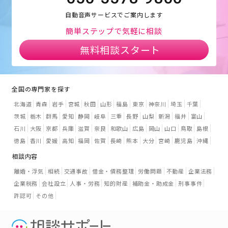
自動音声サービスでご案内します
簡単ステップで気軽に相談
無料相談スタート
全国の専門家を探す
北海道
青森
岩手
宮城
秋田
山形
福島
東京
神奈川
埼玉
千葉
茨城
栃木
群馬
愛知
静岡
岐阜
三重
長野
山梨
新潟
福井
富山
石川
大阪
京都
兵庫
滋賀
奈良
和歌山
広島
岡山
山口
鳥取
島根
徳島
香川
愛媛
高知
福岡
佐賀
長崎
熊本
大分
宮崎
鹿児島
沖縄
相談内容
離婚・浮気
相続
交通事故
借金・債務整理
労働問題
不動産
企業法務
企業税務
会社設立
人事・労務
知的財産
補助金・助成金
刑事事件
許認可
その他