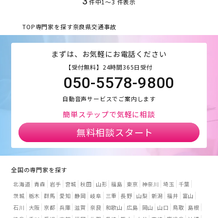
3
件中
1
〜
3
件表示
TOP
専門家を探す
奈良県
交通事故
まずは、お気軽にお電話ください
【受付無料】24時間365日受付
050-5578-9800
自動音声サービスでご案内します
簡単ステップで気軽に相談
無料相談スタート
全国の専門家を探す
北海道
青森
岩手
宮城
秋田
山形
福島
東京
神奈川
埼玉
千葉
茨城
栃木
群馬
愛知
静岡
岐阜
三重
長野
山梨
新潟
福井
富山
石川
大阪
京都
兵庫
滋賀
奈良
和歌山
広島
岡山
山口
鳥取
島根