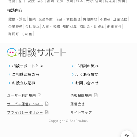
徳島
香川
愛媛
高知
福岡
佐賀
長崎
熊本
大分
宮崎
鹿児島
沖縄
相談内容
離婚・浮気
相続
交通事故
借金・債務整理
労働問題
不動産
企業法務
企業税務
会社設立
人事・労務
知的財産
補助金・助成金
刑事事件
許認可
その他
相談サポートとは
ご相談の流れ
ご相談者様の声
よくある質問
お役立ち記事
お問い合わせ
ユーザー利用規約
情報掲載規約
サービス運営について
運営会社
プライバシーポリシー
サイトマップ
Copyright © AskPro.Inc.