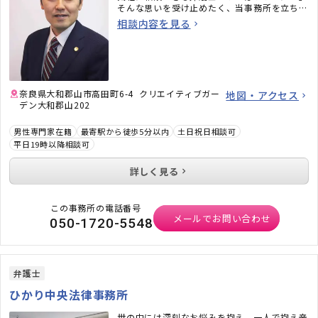
そんな思いを受け止めたく、当事務所を立ち上
げました。
相談内容を見る
～メディア掲載～
◇glow 2025年9月号「いざという時に頼れる
専門家List32」
◇mina2025年11月号「Love it」
に、まほら法律事務所が紹介されています。
奈良県大和郡山市高田町6-4 クリエイティブガー
地図・アクセス
デン大和郡山202
男性専門家在籍
最寄駅から徒歩5分以内
土日祝日相談可
平日19時以降相談可
詳しく見る
この事務所の電話番号
メールでお問い合わせ
050-1720-5548
弁護士
ひかり中央法律事務所
世の中には深刻なお悩みを抱え、一人で抱え辛