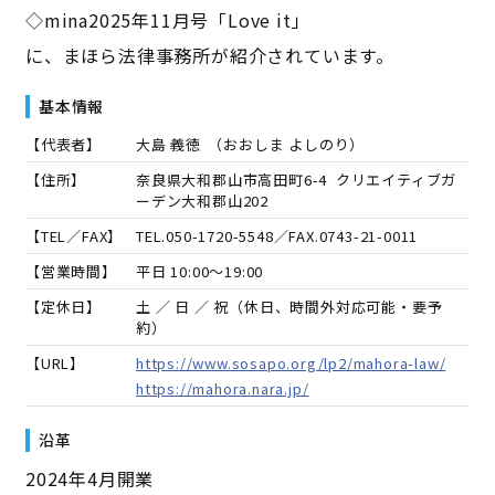
◇mina2025年11月号「Love it」
に、まほら法律事務所が紹介されています。
基本情報
【代表者】
大島 義徳
（
おおしま よしのり
）
【住所】
奈良県大和郡山市高田町6-4 クリエイティブガ
ーデン大和郡山202
【TEL／FAX】
TEL.
050-1720-5548
／FAX.
0743-21-0011
【営業時間】
平日 10:00～19:00
【定休日】
土 ／ 日 ／ 祝（休日、時間外対応可能・要予
約）
【URL】
https://www.sosapo.org/lp2/mahora-law/
https://mahora.nara.jp/
沿革
2024年4月開業