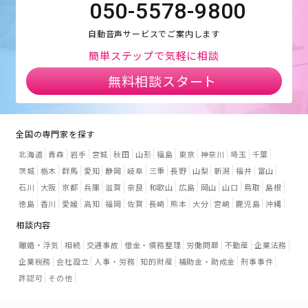
050-5578-9800
自動音声サービスでご案内します
簡単ステップで気軽に相談
無料相談スタート
全国の専門家を探す
北海道
青森
岩手
宮城
秋田
山形
福島
東京
神奈川
埼玉
千葉
茨城
栃木
群馬
愛知
静岡
岐阜
三重
長野
山梨
新潟
福井
富山
石川
大阪
京都
兵庫
滋賀
奈良
和歌山
広島
岡山
山口
鳥取
島根
徳島
香川
愛媛
高知
福岡
佐賀
長崎
熊本
大分
宮崎
鹿児島
沖縄
相談内容
離婚・浮気
相続
交通事故
借金・債務整理
労働問題
不動産
企業法務
企業税務
会社設立
人事・労務
知的財産
補助金・助成金
刑事事件
許認可
その他