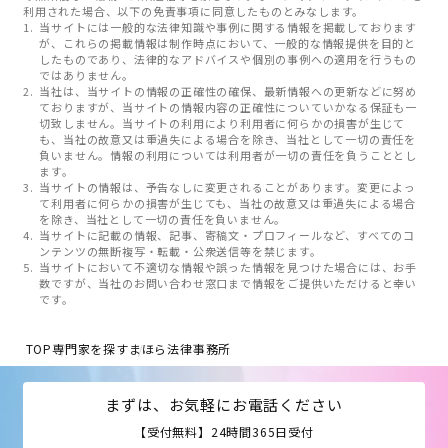
利用された場合、以下の免責事項に同意したものとみなします。
当サイトには一般的な法律知識や事例に関する情報を掲載しております
が、これらの掲載情報は制作時点において、一般的な情報提供を目的と
したものであり、法律的なアドバイスや個別の事例への適用を行うもの
ではありません。
当社は、当サイトの情報の正確性の確保、最新情報への更新などに努め
ておりますが、当サイトの情報内容の正確性についていかなる保証も一
切致しません。当サイトの利用により利用者に何らかの損害が生じて
も、当社の故意又は重過失による場合を除き、当社として一切の責任を
負いません。情報の利用については利用者が一切の責任を負うこととし
ます。
当サイトの情報は、予告なしに変更されることがあります。変更によっ
て利用者に何らかの損害が生じても、当社の故意又は重過失による場合
を除き、当社として一切の責任を負いません。
当サイトに記載の情報、記事、寄稿文・プロフィールなど、すべてのコ
ンテンツの無断複写・転載・公衆送信等を禁じます。
当サイトにおいて不適切な情報や誤った情報を見つけた場合には、お手
数ですが、当社のお問い合わせ窓口まで情報をご提供いただけると幸い
です。
TOP
専門家を探す
まほら法律事務所
まずは、お気軽にお電話ください
【受付無料】24時間365日受付