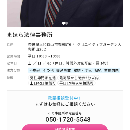
まほら法律事務所
奈良県大和郡山市高田町6-4 クリエイティブガーデン大
住所
和郡山202
平日 10:00～19:00
営業時間
土 ／ 日 ／ 祝（休日、時間外対応可能・要予約）
定休日
注力分野
不動産
その他
交通事故
離婚・浮気
相続
労働問題
特徴
男性専門家在籍
最寄駅から徒歩5分以内
土日祝日相談可
平日19時以降相談可
電話相談受付中！
まずはお気軽にご相談ください
この事務所の電話番号
050-1720-5548
24時間受付中