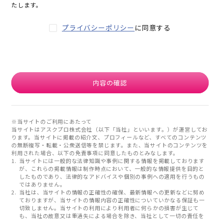
たします。
プライバシーポリシー
に同意する
内容の確認
※当サイトのご利用にあたって
当サイトはアスクプロ株式会社（以下「当社」といいます。）が運営してお
ります。当サイトに掲載の紹介文、プロフィールなど、すべてのコンテンツ
の無断複写・転載・公衆送信等を禁じます。また、当サイトのコンテンツを
利用された場合、以下の免責事項に同意したものとみなします。
当サイトには一般的な法律知識や事例に関する情報を掲載しております
が、これらの掲載情報は制作時点において、一般的な情報提供を目的と
したものであり、法律的なアドバイスや個別の事例への適用を行うもの
ではありません。
当社は、当サイトの情報の正確性の確保、最新情報への更新などに努め
ておりますが、当サイトの情報内容の正確性についていかなる保証も一
切致しません。当サイトの利用により利用者に何らかの損害が生じて
も、当社の故意又は重過失による場合を除き、当社として一切の責任を