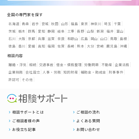
全国の専門家を探す
北海道
青森
岩手
宮城
秋田
山形
福島
東京
神奈川
埼玉
千葉
茨城
栃木
群馬
愛知
静岡
岐阜
三重
長野
山梨
新潟
福井
富山
石川
大阪
京都
兵庫
滋賀
奈良
和歌山
広島
岡山
山口
鳥取
島根
徳島
香川
愛媛
高知
福岡
佐賀
長崎
熊本
大分
宮崎
鹿児島
沖縄
相談内容
離婚・浮気
相続
交通事故
借金・債務整理
労働問題
不動産
企業法務
企業税務
会社設立
人事・労務
知的財産
補助金・助成金
刑事事件
許認可
その他
相談サポートとは
ご相談の流れ
ご相談者様の声
よくある質問
お役立ち記事
お問い合わせ