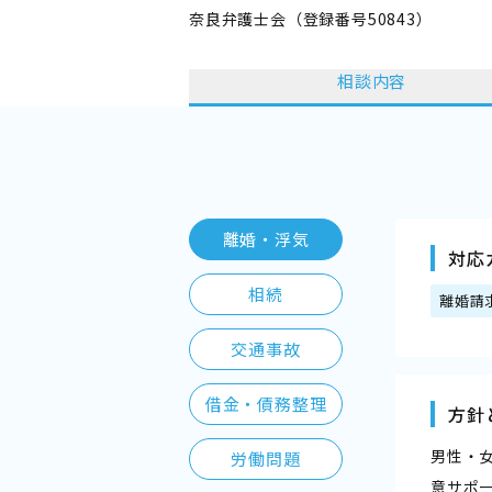
奈良弁護士会（登録番号50843）
相談内容
離婚・浮気
対応
相続
離婚請
交通事故
借金・債務整理
方針
男性・
労働問題
意サポ