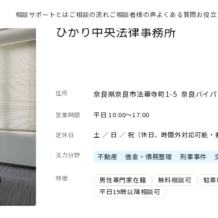
相談サポートとは
ご相談の流れ
ご相談者様の声
よくある質問
お役立
ひかり中央法律事務所
住所
奈良県奈良市法華寺町1-5 奈良バイパ
平日 10:00～17:00
営業時間
土 ／ 日 ／ 祝（休日、時間外対応可能
定休日
注力分野
不動産
借金・債務整理
刑事事件
特徴
男性専門家在籍
無料相談可
駐車
平日19時以降相談可