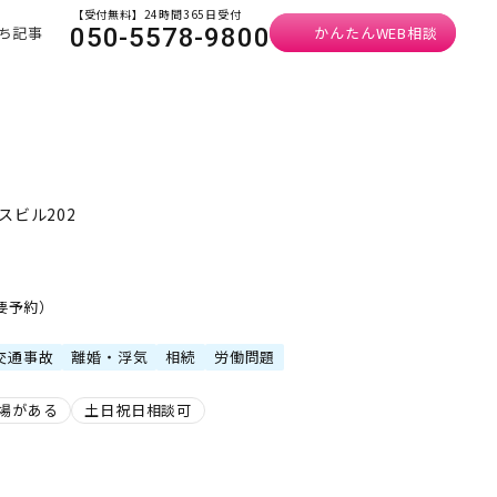
【受付無料】24時間365日受付
ち記事
かんたんWEB相談
050-5578-9800
スビル202
・要予約）
交通事故
離婚・浮気
相続
労働問題
場がある
土日祝日相談可