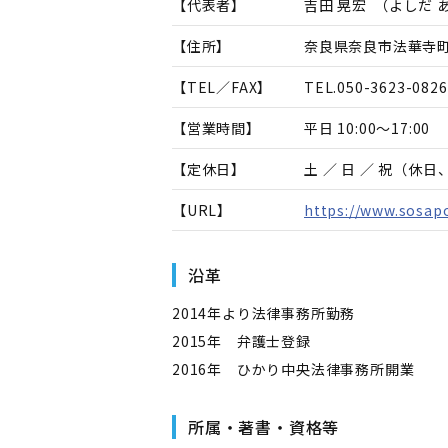
【代表者】
吉田 晃宏
（
よしだ 
【住所】
奈良県奈良市法華寺町1
【TEL／FAX】
TEL.
050-3623-0826
【営業時間】
平日 10:00～17:00
【定休日】
土 ／ 日 ／ 祝（休
【URL】
https://www.sosapo
沿革
2014年より法律事務所勤務
2015年 弁護士登録
2016年 ひかり中央法律事務所開業
所属・著書・資格等