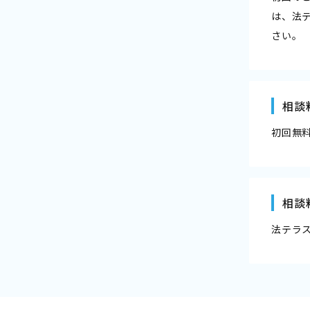
は、法
さい。
相談
初回無
相談
法テラ