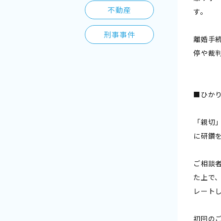
不動産
す。
刑事事件
離婚手
停や裁
■ひか
「親切
に研鑽
ご相談
た上で
レート
初回の