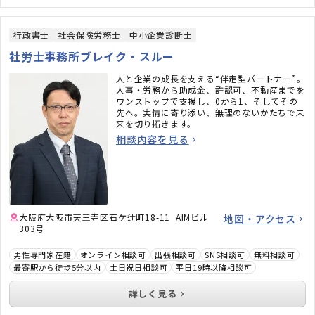
行政書士
社会保険労務士
中小企業診断士
社労士事務所ブレイク・スルー
人と企業の成長を支える“伴走型パートナー”。
人事・労務から助成金、許認可、不動産までを
ワンストップで支援し、0から1、そしてその
先へ。実情に寄り添い、無理のないかたちで未
来を切り拓きます。
相談内容を見る
大阪府大阪市天王寺区石ケ辻町18-11 AIMビル
地図・アクセス
303号
男性専門家在籍
オンライン相談可
出張相談可
SNS相談可
無料相談可
最寄駅から徒歩5分以内
土日祝日相談可
平日19時以降相談可
詳しく見る