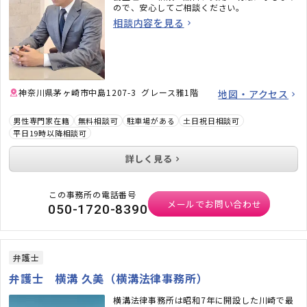
ので、安心してご相談ください。
相談内容を見る
神奈川県茅ヶ崎市中島1207-3 グレース雅1階
地図・アクセス
男性専門家在籍
無料相談可
駐車場がある
土日祝日相談可
平日19時以降相談可
詳しく見る
この事務所の電話番号
メールでお問い合わせ
050-1720-8390
弁護士
弁護士 横溝 久美（横溝法律事務所）
横溝法律事務所は昭和7年に開設した川崎で最