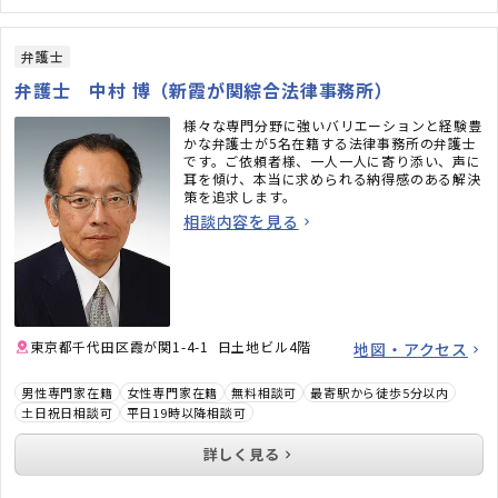
弁護士
弁護士 中村 博（新霞が関綜合法律事務所）
様々な専門分野に強いバリエーションと経験豊
かな弁護士が5名在籍する法律事務所の弁護士
です。ご依頼者様、一人一人に寄り添い、声に
耳を傾け、本当に求められる納得感のある解決
策を追求します。
相談内容を見る
東京都千代田区霞が関1-4-1 日土地ビル4階
地図・アクセス
男性専門家在籍
女性専門家在籍
無料相談可
最寄駅から徒歩5分以内
土日祝日相談可
平日19時以降相談可
詳しく見る