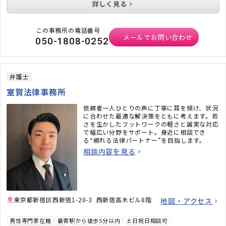
詳しく見る
この事務所の電話番号
メールでお問い合わせ
050-1808-0252
弁護士
室賀法律事務所
依頼者一人ひとりの声に丁寧に耳を傾け、状況
に合わせた最適な解決策をともに考えます。若
さを生かしたフットワークの軽さと誠実な対応
で幅広い分野をサポート。身近に相談でき
る“頼れる法律パートナー”を目指します。
相談内容を見る
東京都新宿区西新宿1-20-3 西新宿高木ビル8階
地図・アクセス
男性専門家在籍
最寄駅から徒歩5分以内
土日祝日相談可