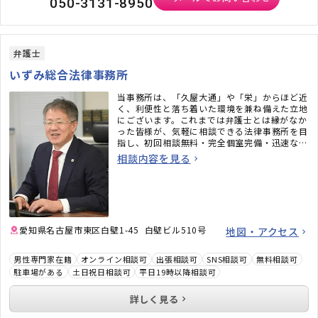
050-3131-8950
弁護士
いずみ総合法律事務所
当事務所は、「久屋大通」や「栄」からほど近
く、利便性と落ち着いた環境を兼ね備えた立地
にございます。これまでは弁護士とは縁がなか
った皆様が、気軽に相談できる法律事務所を目
指し、初回相談無料・完全個室完備・迅速なメ
ール対応など、相談しやすい環境も整えていま
相談内容を見る
す。「弁護士に相談するべきかわからない」と
いう段階でも構いません。ぜひお気軽にご相談
ください。
愛知県名古屋市東区白壁1-45 白壁ビル510号
地図・アクセス
男性専門家在籍
オンライン相談可
出張相談可
SNS相談可
無料相談可
駐車場がある
土日祝日相談可
平日19時以降相談可
詳しく見る