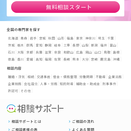
無料相談スタート
全国の専門家を探す
北海道
青森
岩手
宮城
秋田
山形
福島
東京
神奈川
埼玉
千葉
茨城
栃木
群馬
愛知
静岡
岐阜
三重
長野
山梨
新潟
福井
富山
石川
大阪
京都
兵庫
滋賀
奈良
和歌山
広島
岡山
山口
鳥取
島根
徳島
香川
愛媛
高知
福岡
佐賀
長崎
熊本
大分
宮崎
鹿児島
沖縄
相談内容
離婚・浮気
相続
交通事故
借金・債務整理
労働問題
不動産
企業法務
企業税務
会社設立
人事・労務
知的財産
補助金・助成金
刑事事件
許認可
その他
相談サポートとは
ご相談の流れ
ご相談者様の声
よくある質問