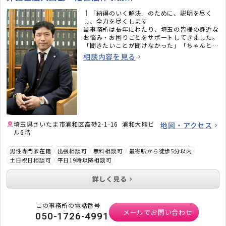
｜「納得のいく解決」のために、説明を尽く
し、全力を尽くします
当事務所は長年にわたり、埼玉の皆様の身近な
お悩み・お困りごとをサポートしてきました。
「聞きたいことが聞けなかった」「ちゃんと話
を聞いてもらえなかった」——そんなことがな
相談内容を見る
いよう、ご相談者様の話を遮らず最後まで伺
い、一人ひとりに最適なアドバイスと解決策を
ご提案いたします。
埼玉県さいたま市浦和区高砂2-1-16 浦和大熊ビ
地図・アクセス
ル6階
男性専門家在籍
出張相談可
無料相談可
最寄駅から徒歩5分以内
土日祝日相談可
平日19時以降相談可
詳しく見る
この事務所の電話番号
メールでお問い合わせ
050-1726-4991