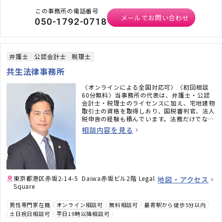
この事務所の電話番号
メールでお問い合わせ
050-1792-0718
弁護士
公認会計士
税理士
共生法律事務所
〈オンラインによる全国対応可〉〈初回相談
60分無料〉当事務所の代表は、弁護士・公認
会計士・税理士のライセンスに加え、宅地建物
取引士の資格を取得しおり、国税審判官、法人
税申告の経験も積んでいます。法務だけでな
く、税務のことまで考えた包括的なサポートを
相談内容を見る
ご提供いたします。不動産・相続でお困りの
方、顧問弁護士×顧問税理士をお探しの方はお
気軽にご相談ください。
東京都港区赤坂2-14-5 Daiwa赤坂ビル2階 Legal
地図・アクセス
Square
男性専門家在籍
オンライン相談可
無料相談可
最寄駅から徒歩5分以内
土日祝日相談可
平日19時以降相談可