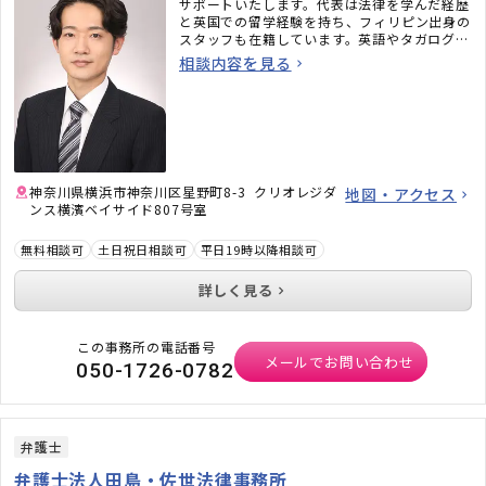
サポートいたします。代表は法律を学んだ経歴
と英国での留学経験を持ち、フィリピン出身の
スタッフも在籍しています。英語やタガログ語
でも相談できる、親しみやすい行政書士オフィ
相談内容を見る
スですので、お気軽にご相談ください。
神奈川県横浜市神奈川区星野町8-3 クリオレジダ
地図・アクセス
ンス横濱ベイサイド807号室
無料相談可
土日祝日相談可
平日19時以降相談可
詳しく見る
この事務所の電話番号
メールでお問い合わせ
050-1726-0782
弁護士
弁護士法人田島・佐世法律事務所