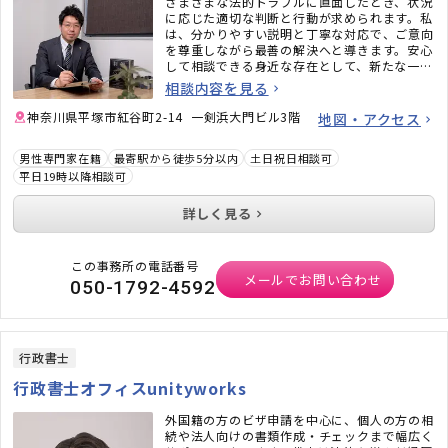
さまざまな法的トラブルに直面したとき、状況
に応じた適切な判断と行動が求められます。私
は、分かりやすい説明と丁寧な対応で、ご意向
を尊重しながら最善の解決へと導きます。安心
して相談できる身近な存在として、新たな一歩
を支えます。
相談内容を見る
神奈川県平塚市紅谷町2-14 一剣浜大門ビル3階
地図・アクセス
男性専門家在籍
最寄駅から徒歩5分以内
土日祝日相談可
平日19時以降相談可
詳しく見る
この事務所の電話番号
メールでお問い合わせ
050-1792-4592
行政書士
行政書士オフィスunityworks
外国籍の方のビザ申請を中心に、個人の方の相
続や法人向けの書類作成・チェックまで幅広く