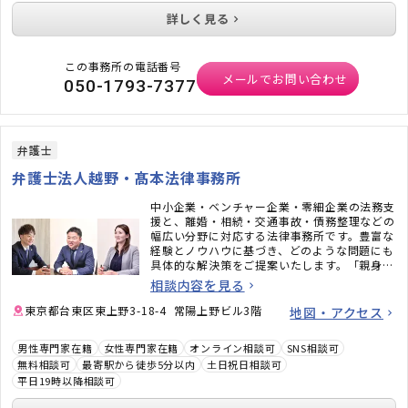
詳しく見る
この事務所の電話番号
メールでお問い合わせ
050-1793-7377
弁護士
弁護士法人越野・髙本法律事務所
中小企業・ベンチャー企業・零細企業の法務支
援と、離婚・相続・交通事故・債務整理などの
幅広い分野に対応する法律事務所です。豊富な
経験とノウハウに基づき、どのような問題にも
具体的な解決策をご提案いたします。「親身に
話を聞いてもらえた」「安心して任せられた」
相談内容を見る
と言っていただくことも多い事務所ですので、
安心してご相談ください。
東京都台東区東上野3-18-4 常陽上野ビル3階
地図・アクセス
男性専門家在籍
女性専門家在籍
オンライン相談可
SNS相談可
無料相談可
最寄駅から徒歩5分以内
土日祝日相談可
平日19時以降相談可