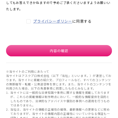
してもお答えできかねますので予めご了承くださいますようお願いい
たします。
プライバシーポリシー
に同意する
内容の確認
※当サイトのご利用にあたって
当サイトはアスクプロ株式会社（以下「当社」といいます。）が運営してお
ります。当サイトに掲載の紹介文、プロフィールなど、すべてのコンテンツ
の無断複写・転載・公衆送信等を禁じます。また、当サイトのコンテンツを
利用された場合、以下の免責事項に同意したものとみなします。
当サイトには一般的な法律知識や事例に関する情報を掲載しております
が、これらの掲載情報は制作時点において、一般的な情報提供を目的と
したものであり、法律的なアドバイスや個別の事例への適用を行うもの
ではありません。
当社は、当サイトの情報の正確性の確保、最新情報への更新などに努め
ておりますが、当サイトの情報内容の正確性についていかなる保証も一
切致しません。当サイトの利用により利用者に何らかの損害が生じて