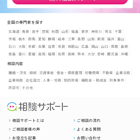
全国の専門家を探す
北海道
青森
岩手
宮城
秋田
山形
福島
東京
神奈川
埼玉
千葉
茨城
栃木
群馬
愛知
静岡
岐阜
三重
長野
山梨
新潟
福井
富山
石川
大阪
京都
兵庫
滋賀
奈良
和歌山
広島
岡山
山口
鳥取
島根
徳島
香川
愛媛
高知
福岡
佐賀
長崎
熊本
大分
宮崎
鹿児島
沖縄
相談内容
離婚・浮気
相続
交通事故
借金・債務整理
労働問題
不動産
企業法務
企業税務
会社設立
人事・労務
知的財産
補助金・助成金
刑事事件
許認可
その他
相談サポートとは
ご相談の流れ
ご相談者様の声
よくある質問
お役立ち記事
お問い合わせ