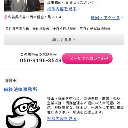
当事務所へお任せください！
広島県はもちろんのこと、山陰地方（島根県、
相談内容を見る
鳥取県）の対応も可能です。場合によっては出
向いての対応も可能です。
広島県広島市西区観音本町2-3-4
地図・アクセス
男性専門家在籍
無料相談可
土日祝日相談可
平日19時以降相談可
詳しく見る
この事務所の電話番号
メールでお問い合わせ
050-3196-3543
弁護士
備後法律事務所
福山・備後を中心に、交通事故・離婚・相続・
企業法務・債務整理など幅広い法律問題に対
応。経験豊富な弁護士が、迅速かつ丁寧に相談
者に寄り添い、解決を支援します。
相談内容を見る