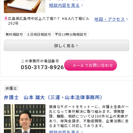
相談内容を見る
広島県広島市中区上八丁掘7-7 H＆A八丁堀ビル
地図・アクセス
202号
無料相談可
土日祝日相談可
平日19時以降相談可
詳しく見る
この事務所の電話番号
メールでお問い合わせ
050-3173-8926
弁護士
弁護士 山本 雄大（三浦・山本法律事務所）
親身なサポートをモットーに、弁護士全員が一
丸となって事件解決に取り組みます。債務整
理、離婚、相続については100件以上の実績が
あり、保険金請求、不動産開発、企業法務に至
るまで幅広く対応しております。
相談内容を見る