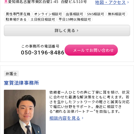
愛知県名古屋市東区白壁1-45 白壁ビル510号
地図・アクセス
男性専門家在籍
オンライン相談可
出張相談可
SNS相談可
無料相談可
駐車場がある
土日祝日相談可
平日19時以降相談可
詳しく見る
この事務所の電話番号
メールでお問い合わせ
050-3196-8486
弁護士
室賀法律事務所
依頼者一人ひとりの声に丁寧に耳を傾け、状況
に合わせた最適な解決策をともに考えます。若
さを生かしたフットワークの軽さと誠実な対応
で幅広い分野をサポート。身近に相談でき
る“頼れる法律パートナー”を目指します。
相談内容を見る