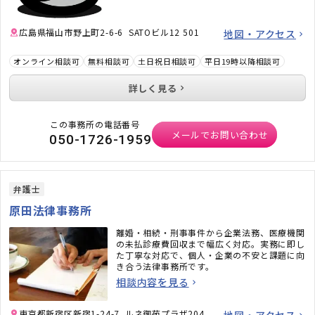
広島県福山市野上町2-6-6 SATOビル12 501
地図・アクセス
オンライン相談可
無料相談可
土日祝日相談可
平日19時以降相談可
詳しく見る
この事務所の電話番号
メールでお問い合わせ
050-1726-1959
弁護士
原田法律事務所
離婚・相続・刑事事件から企業法務、医療機関
の未払診療費回収まで幅広く対応。実務に即し
た丁寧な対応で、個人・企業の不安と課題に向
き合う法律事務所です。
相談内容を見る
東京都新宿区新宿1-24-7 ルネ御苑プラザ204