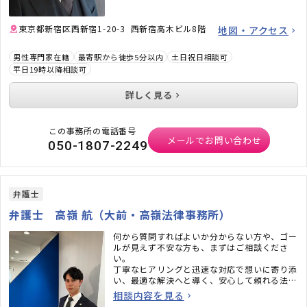
東京都新宿区西新宿1-20-3 西新宿高木ビル8階
地図・アクセス
男性専門家在籍
最寄駅から徒歩5分以内
土日祝日相談可
平日19時以降相談可
詳しく見る
この事務所の電話番号
メールでお問い合わせ
050-1807-2249
弁護士
弁護士 高嶺 航（大前・高嶺法律事務所）
何から質問すればよいか分からない方や、ゴー
ルが見えず不安な方も、まずはご相談くださ
い。
丁寧なヒアリングと迅速な対応で想いに寄り添
い、最適な解決へと導く、安心して頼れる法律
事務所です。
相談内容を見る