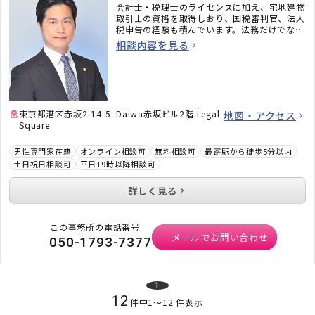
会計士・税理士のライセンスに加え、宅地建物
取引士の資格を取得しおり、国税審判官、法人
税申告の経験も積んでいます。法務だけでな
く、税務のことまで考えた包括的なサポートを
相談内容を見る
ご提供いたします。不動産・相続でお困りの
方、顧問弁護士×顧問税理士をお探しの方はお
気軽にご相談ください。
東京都港区赤坂2-14-5 Daiwa赤坂ビル2階 Legal
地図・アクセス
Square
男性専門家在籍
オンライン相談可
無料相談可
最寄駅から徒歩5分以内
土日祝日相談可
平日19時以降相談可
詳しく見る
この事務所の電話番号
メールでお問い合わせ
050-1793-7377
1
12
件中
1
〜
12
件表示