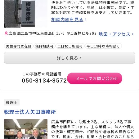
決をお手伝いしている法律特許事務所です。説
明はわかりやすく、見通しは明確に、親切・丁
寧な対応でご依頼者様をお支えしていきます。
相談内容を見る
広島県広島市中区東白島町15-6 第1西林ビル303
地図・アクセス
男性専門家在籍
無料相談可
土日祝日相談可
平日19時以降相談可
詳しく見る
この事務所の電話番号
メールでお問い合わせ
050-3134-3572
税理士
税理士法人矢田事務所
広島市西区に、税理士2名、スタッフ5名で事
務所を構えています。主な業務は、法人や個人
の決算・確定申告、相続税や贈与税の申告など
です。税金、会計、創業・会社設立のことなら