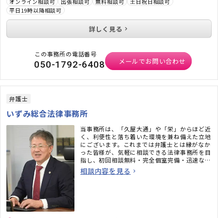
オンライン相談可
出張相談可
無料相談可
土日祝日相談可
平日19時以降相談可
詳しく見る
この事務所の電話番号
メールでお問い合わせ
050-1792-6408
弁護士
いずみ総合法律事務所
当事務所は、「久屋大通」や「栄」からほど近
く、利便性と落ち着いた環境を兼ね備えた立地
にございます。これまでは弁護士とは縁がなか
った皆様が、気軽に相談できる法律事務所を目
指し、初回相談無料・完全個室完備・迅速なメ
ール対応など、相談しやすい環境も整えていま
相談内容を見る
す。「弁護士に相談するべきかわからない」と
いう段階でも構いません。ぜひお気軽にご相談
ください。