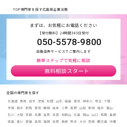
TOP
専門家を探す
広島県
企業法務
まずは、お気軽にお電話ください
【受付無料】24時間365日受付
050-5578-9800
自動音声サービスでご案内します
簡単ステップで気軽に相談
無料相談スタート
全国の専門家を探す
北海道
青森
岩手
宮城
秋田
山形
福島
東京
神奈川
埼玉
千葉
茨城
栃木
群馬
愛知
静岡
岐阜
三重
長野
山梨
新潟
福井
富山
石川
大阪
京都
兵庫
滋賀
奈良
和歌山
広島
岡山
山口
鳥取
島根
徳島
香川
愛媛
高知
福岡
佐賀
長崎
熊本
大分
宮崎
鹿児島
沖縄