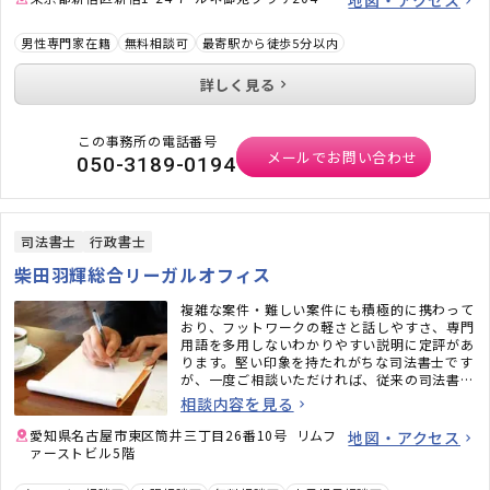
地図・アクセス
男性専門家在籍
無料相談可
最寄駅から徒歩5分以内
詳しく見る
この事務所の電話番号
メールでお問い合わせ
050-3189-0194
司法書士
行政書士
柴田羽輝総合リーガルオフィス
複雑な案件・難しい案件にも積極的に携わって
おり、フットワークの軽さと話しやすさ、専門
用語を多用しないわかりやすい説明に定評があ
ります。堅い印象を持たれがちな司法書士です
が、一度ご相談いただければ、従来の司法書士
のイメージがガラッと変わるかと思います。ど
相談内容を見る
うぞお気軽にご相談ください。
愛知県名古屋市東区筒井三丁目26番10号 リムフ
地図・アクセス
ァーストビル5階