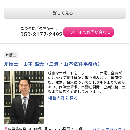
詳しく見る
この事務所の電話番号
メールでお問い合わせ
050-3177-2492
弁護士
弁護士 山本 雄大（三浦・山本法律事務所）
親身なサポートをモットーに、弁護士全員が一
丸となって事件解決に取り組みます。債務整
理、離婚、相続については100件以上の実績が
あり、保険金請求、不動産開発、企業法務に至
るまで幅広く対応しております。
相談内容を見る
広島県広島市中区堀川町4-17 小松屋ビル3階
地図・アクセス