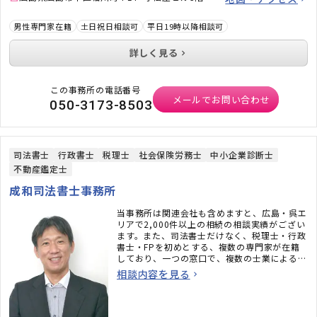
男性専門家在籍
土日祝日相談可
平日19時以降相談可
詳しく見る
この事務所の電話番号
メールでお問い合わせ
050-3173-8503
司法書士
行政書士
税理士
社会保険労務士
中小企業診断士
不動産鑑定士
成和司法書士事務所
当事務所は関連会社も含めますと、広島・呉エ
リアで2,000件以上の相続の相談実績がござい
ます。また、司法書士だけなく、税理士・行政
書士・FPを初めとする、複数の専門家が在籍
しており、一つの窓口で、複数の士業によるワ
ンストップサポートが可能です。電話相談は初
相談内容を見る
回無料です。なんでもお気軽にご相談くださ
い。