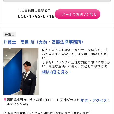
この事務所の電話番号
メールでお問い合わせ
050-1792-0718
弁護士
弁護士 高嶺 航（大前・高嶺法律事務所）
何から質問すればよいか分からない方や、ゴー
ルが見えず不安な方も、まずはご相談くださ
い。
丁寧なヒアリングと迅速な対応で想いに寄り添
い、最適な解決へと導く、安心して頼れる法律
事務所です。
相談内容を見る
福岡県福岡市中央区舞鶴1丁目1-11 天神グラスビ
地図・アクセス
ルディング4階
男性専門家在籍
オンライン相談可
SNS相談可
無料相談可