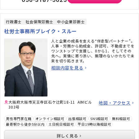
行政書士
社会保険労務士
中小企業診断士
社労士事務所ブレイク・スルー
人と企業の成長を支える“伴走型パートナー”。
人事・労務から助成金、許認可、不動産までを
ワンストップで支援し、0から1、そしてその
先へ。実情に寄り添い、無理のないかたちで未
来を切り拓きます。
相談内容を見る
大阪府大阪市天王寺区石ケ辻町18-11 AIMビル
地図・アクセス
303号
男性専門家在籍
オンライン相談可
出張相談可
SNS相談可
無料相談可
最寄駅から徒歩5分以内
土日祝日相談可
平日19時以降相談可
詳しく見る