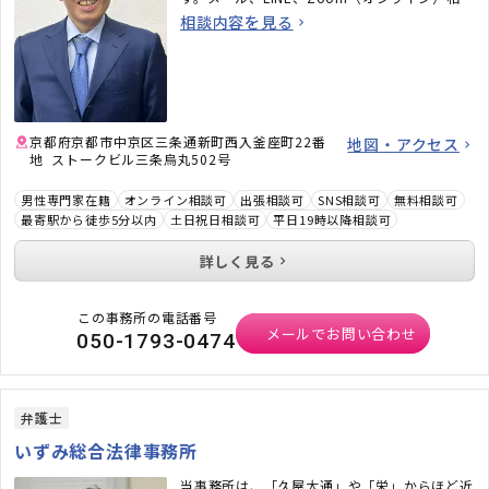
も承ります。必ず何かしらのアドバイスをさせ
相談内容を見る
ていただきますので、お気軽にご連絡くださ
い。
京都府京都市中京区三条通新町西入釜座町22番
地図・アクセス
地 ストークビル三条烏丸502号
男性専門家在籍
オンライン相談可
出張相談可
SNS相談可
無料相談可
最寄駅から徒歩5分以内
土日祝日相談可
平日19時以降相談可
詳しく見る
この事務所の電話番号
メールでお問い合わせ
050-1793-0474
弁護士
いずみ総合法律事務所
当事務所は、「久屋大通」や「栄」からほど近