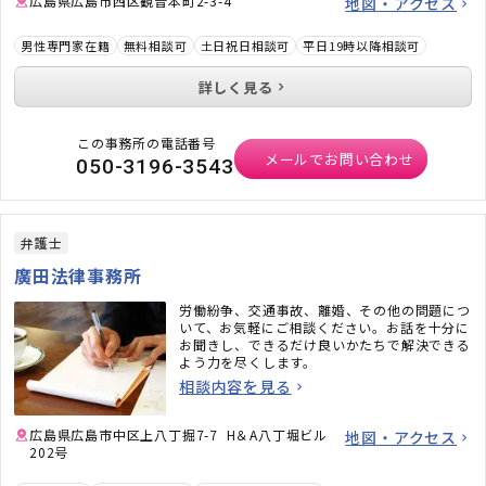
広島県広島市西区観音本町2-3-4
地図・アクセス
男性専門家在籍
無料相談可
土日祝日相談可
平日19時以降相談可
詳しく見る
この事務所の電話番号
メールでお問い合わせ
050-3196-3543
弁護士
廣田法律事務所
労働紛争、交通事故、離婚、その他の問題につ
いて、お気軽にご相談ください。お話を十分に
お聞きし、できるだけ良いかたちで解決できる
よう力を尽くします。
相談内容を見る
広島県広島市中区上八丁掘7-7 H＆A八丁堀ビル
地図・アクセス
202号