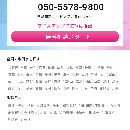
050-5578-9800
自動音声サービスでご案内します
簡単ステップで気軽に相談
無料相談スタート
全国の専門家を探す
北海道
青森
岩手
宮城
秋田
山形
福島
東京
神奈川
埼玉
千葉
茨城
栃木
群馬
愛知
静岡
岐阜
三重
長野
山梨
新潟
福井
富山
石川
大阪
京都
兵庫
滋賀
奈良
和歌山
広島
岡山
山口
鳥取
島根
徳島
香川
愛媛
高知
福岡
佐賀
長崎
熊本
大分
宮崎
鹿児島
沖縄
相談内容
離婚・浮気
相続
交通事故
借金・債務整理
労働問題
不動産
企業法務
企業税務
会社設立
人事・労務
知的財産
補助金・助成金
刑事事件
許認可
その他