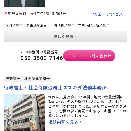
広島県呉市中央6丁目1番15-503号
地図・アクセス
無料相談可
駐車場がある
土日祝日相談可
平日19時以降相談可
詳しく見る
この事務所の電話番号
メールでお問い合わせ
050-3503-7146
行政書士
社会保険労務士
行政書士・社会保険労務士ススキダ法務事務所
代表は広島出身。26年間、地元の金融機関に
勤めた後、その経験を地域のために活かしたい
と事務所を開設しました。適切なお手続きを通
じて、皆様の夢の実現とお悩み・お困りごとの
解決に力を尽くします。
相談内容を見る