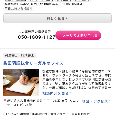
最寄駅から徒歩5分以内
駐車場がある
土日祝日相談可
平日19時以降相談可
詳しく見る
この事務所の電話番号
メールでお問い合わせ
050-1809-1127
司法書士
行政書士
柴田羽輝総合リーガルオフィス
複雑な案件・難しい案件にも積極的に携わって
おり、フットワークの軽さと話しやすさ、専門
用語を多用しないわかりやすい説明に定評があ
ります。堅い印象を持たれがちな司法書士です
が、一度ご相談いただければ、従来の司法書士
のイメージがガラッと変わるかと思います。ど
相談内容を見る
うぞお気軽にご相談ください。
愛知県名古屋市東区筒井三丁目26番10号 リムフ
地図・アクセス
ァーストビル5階
オンライン相談可
出張相談可
無料相談可
土日祝日相談可