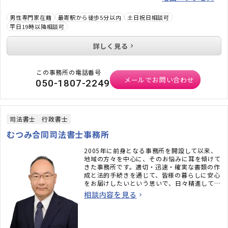
男性専門家在籍
最寄駅から徒歩5分以内
土日祝日相談可
平日19時以降相談可
詳しく見る
この事務所の電話番号
メールでお問い合わせ
050-1807-2249
司法書士
行政書士
むつみ合同司法書士事務所
2005年に前身となる事務所を開設して以来、
地域の方々を中心に、そのお悩みに耳を傾けて
きた事務所です。適切・迅速・確実な書類の作
成と法的手続きを通じて、皆様の暮らしに安心
をお届けしたいという思いで、日々精進してお
ります 。
相談内容を見る