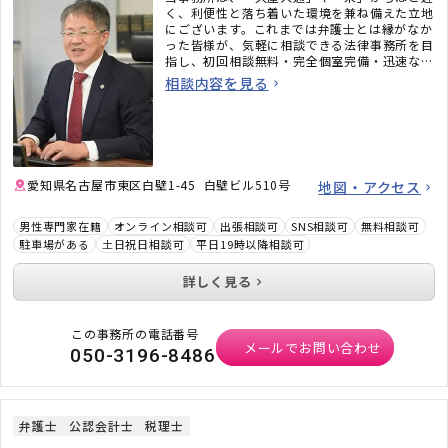
く、利便性と落ち着いた環境を兼ね備えた立地
にございます。これまでは弁護士とは縁がなか
った皆様が、気軽に相談できる法律事務所を目
指し、初回相談無料・完全個室完備・迅速なメ
ール対応など、相談しやすい環境も整えていま
相談内容を見る
す。「弁護士に相談するべきかわからない」と
いう段階でも構いません。ぜひお気軽にご相談
ください。
愛知県名古屋市東区白壁1-45 白壁ビル510号
地図・アクセス
男性専門家在籍
オンライン相談可
出張相談可
SNS相談可
無料相談可
駐車場がある
土日祝日相談可
平日19時以降相談可
詳しく見る
この事務所の電話番号
メールでお問い合わせ
050-3196-8486
弁護士
公認会計士
税理士