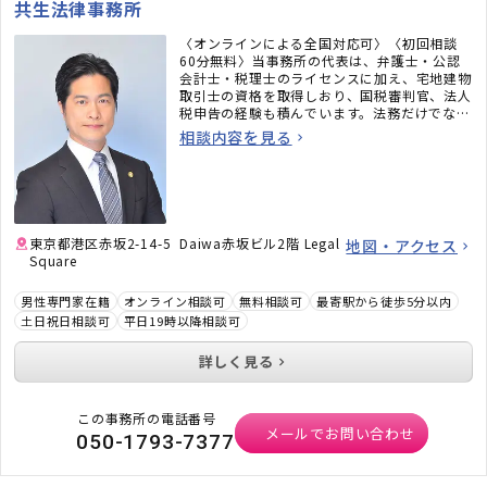
共生法律事務所
〈オンラインによる全国対応可〉〈初回相談
60分無料〉当事務所の代表は、弁護士・公認
会計士・税理士のライセンスに加え、宅地建物
取引士の資格を取得しおり、国税審判官、法人
税申告の経験も積んでいます。法務だけでな
く、税務のことまで考えた包括的なサポートを
相談内容を見る
ご提供いたします。不動産・相続でお困りの
方、顧問弁護士×顧問税理士をお探しの方はお
気軽にご相談ください。
東京都港区赤坂2-14-5 Daiwa赤坂ビル2階 Legal
地図・アクセス
Square
男性専門家在籍
オンライン相談可
無料相談可
最寄駅から徒歩5分以内
土日祝日相談可
平日19時以降相談可
詳しく見る
この事務所の電話番号
メールでお問い合わせ
050-1793-7377