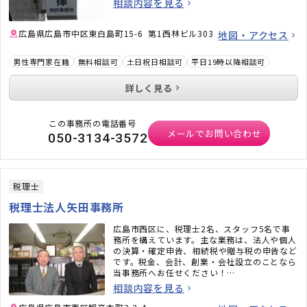
相談内容を見る
広島県広島市中区東白島町15-6 第1西林ビル303
地図・アクセス
男性専門家在籍
無料相談可
土日祝日相談可
平日19時以降相談可
詳しく見る
この事務所の電話番号
メールでお問い合わせ
050-3134-3572
税理士
税理士法人矢田事務所
広島市西区に、税理士2名、スタッフ5名で事
務所を構えています。主な業務は、法人や個人
の決算・確定申告、相続税や贈与税の申告など
です。税金、会計、創業・会社設立のことなら
当事務所へお任せください！
広島県はもちろんのこと、山陰地方（島根県、
相談内容を見る
鳥取県）の対応も可能です。場合によっては出
向いての対応も可能です。