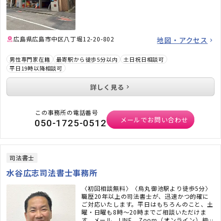
広島県広島市中区八丁堀12-20-802
地図・アクセス
男性専門家在籍
最寄駅から徒歩5分以内
土日祝日相談可
平日19時以降相談可
詳しく見る
この事務所の電話番号
メールでお問い合わせ
050-1725-0512
司法書士
水谷広志司法書士事務所
〈初回相談無料〉〈烏丸御池駅より徒歩5分〉
職歴20年以上の司法書士が、迅速かつ的確に
ご対応いたします。平日はもちろんのこと、土
曜・日曜も8時〜20時までご相談いただけま
す。メール、LINE、Zoom（オンライン）相談