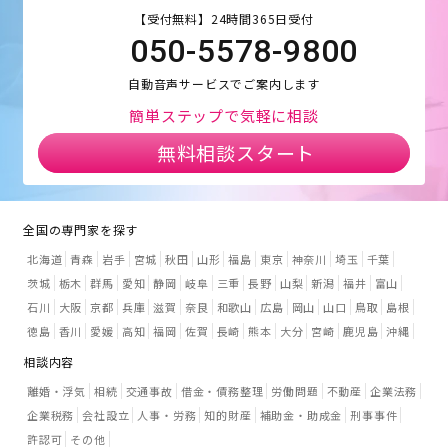
【受付無料】24時間365日受付
050-5578-9800
自動音声サービスでご案内します
簡単ステップで気軽に相談
無料相談スタート
全国の専門家を探す
北海道
青森
岩手
宮城
秋田
山形
福島
東京
神奈川
埼玉
千葉
茨城
栃木
群馬
愛知
静岡
岐阜
三重
長野
山梨
新潟
福井
富山
石川
大阪
京都
兵庫
滋賀
奈良
和歌山
広島
岡山
山口
鳥取
島根
徳島
香川
愛媛
高知
福岡
佐賀
長崎
熊本
大分
宮崎
鹿児島
沖縄
相談内容
離婚・浮気
相続
交通事故
借金・債務整理
労働問題
不動産
企業法務
企業税務
会社設立
人事・労務
知的財産
補助金・助成金
刑事事件
許認可
その他