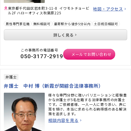
ただいています。
東京都千代田区岩本町3-11-8 イワモトチョービ
地図・アクセス
ル2F ハローオフィス秋葉原225
男性専門家在籍
無料相談可
最寄駅から徒歩5分以内
土日祝日相談可
詳しく見る
この事務所の電話番号
メールでお問い合わせ
050-3177-2919
弁護士
弁護士 中村 博（新霞が関綜合法律事務所）
様々な専門分野に強いバリエーションと経験豊
かな弁護士が5名在籍する法律事務所の弁護士
です。ご依頼者様、一人一人に寄り添い、声に
耳を傾け、本当に求められる納得感のある解決
策を追求します。
相談内容を見る