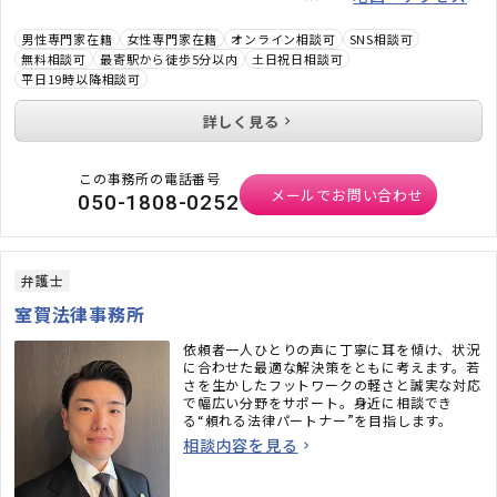
男性専門家在籍
女性専門家在籍
オンライン相談可
SNS相談可
無料相談可
最寄駅から徒歩5分以内
土日祝日相談可
平日19時以降相談可
詳しく見る
この事務所の電話番号
メールでお問い合わせ
050-1808-0252
弁護士
室賀法律事務所
依頼者一人ひとりの声に丁寧に耳を傾け、状況
に合わせた最適な解決策をともに考えます。若
さを生かしたフットワークの軽さと誠実な対応
で幅広い分野をサポート。身近に相談でき
る“頼れる法律パートナー”を目指します。
相談内容を見る