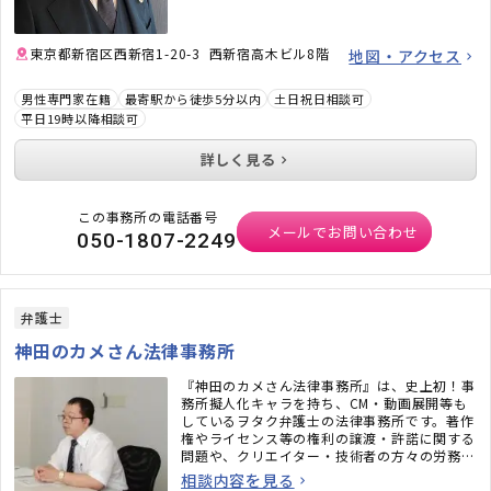
東京都新宿区西新宿1-20-3 西新宿高木ビル8階
地図・アクセス
男性専門家在籍
最寄駅から徒歩5分以内
土日祝日相談可
平日19時以降相談可
詳しく見る
この事務所の電話番号
メールでお問い合わせ
050-1807-2249
弁護士
神田のカメさん法律事務所
『神田のカメさん法律事務所』は、史上初！事
務所擬人化キャラを持ち、CM・動画展開等も
しているヲタク弁護士の法律事務所です。著作
権やライセンス等の権利の譲渡・許諾に関する
問題や、クリエイター・技術者の方々の労務問
題にも力を入れています。また、相続問題、遺
相談内容を見る
言書作成、戦略的離婚サービスなどもご好評い