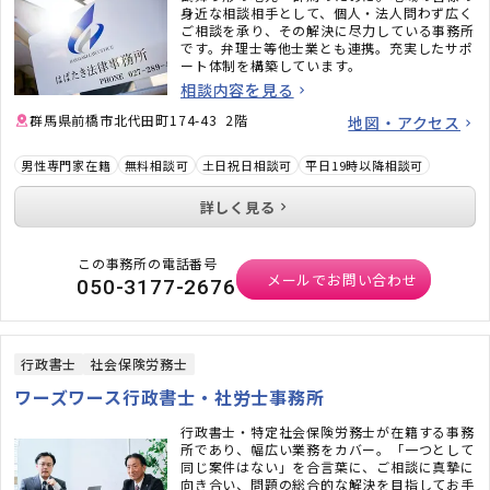
身近な相談相手として、個人・法人問わず広く
ご相談を承り、その解決に尽力している事務所
です。弁理士等他士業とも連携。充実したサポ
ート体制を構築しています。
相談内容を見る
群馬県前橋市北代田町174-43 2階
地図・アクセス
男性専門家在籍
無料相談可
土日祝日相談可
平日19時以降相談可
詳しく見る
この事務所の電話番号
メールでお問い合わせ
050-3177-2676
行政書士
社会保険労務士
ワーズワース行政書士・社労士事務所
行政書士・特定社会保険労務士が在籍する事務
所であり、幅広い業務をカバー。「一つとして
同じ案件はない」を合言葉に、ご相談に真摯に
向き合い、問題の総合的な解決を目指してお手