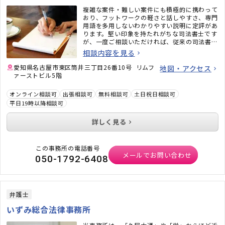
複雑な案件・難しい案件にも積極的に携わって
おり、フットワークの軽さと話しやすさ、専門
用語を多用しないわかりやすい説明に定評があ
ります。堅い印象を持たれがちな司法書士です
が、一度ご相談いただければ、従来の司法書士
のイメージがガラッと変わるかと思います。ど
相談内容を見る
うぞお気軽にご相談ください。
愛知県名古屋市東区筒井三丁目26番10号 リムフ
地図・アクセス
ァーストビル5階
オンライン相談可
出張相談可
無料相談可
土日祝日相談可
平日19時以降相談可
詳しく見る
この事務所の電話番号
メールでお問い合わせ
050-1792-6408
弁護士
いずみ総合法律事務所