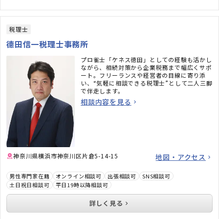
税理士
德田信一税理士事務所
プロ雀士「ケネス徳田」としての経験も活かし
ながら、相続対策から企業税務まで幅広くサポ
ート。フリーランスや経営者の目線に寄り添
い、“気軽に相談できる税理士”として二人三脚
で伴走します。
相談内容を見る
神奈川県横浜市神奈川区片倉5-14-15
地図・アクセス
男性専門家在籍
オンライン相談可
出張相談可
SNS相談可
土日祝日相談可
平日19時以降相談可
詳しく見る