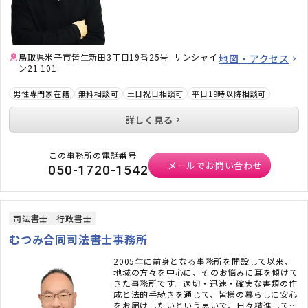
鳥取県米子市皆生新田3丁目19番25号 サンシャイ
地図・アクセス
ン21 101
男性専門家在籍
無料相談可
土日祝日相談可
平日19時以降相談可
詳しく見る
この事務所の電話番号
メールでお問い合わせ
050-1720-1542
司法書士
行政書士
むつみ合同司法書士事務所
2005年に前身となる事務所を開設して以来、
地域の方々を中心に、そのお悩みに耳を傾けて
きた事務所です。適切・迅速・確実な書類の作
成と法的手続きを通じて、皆様の暮らしに安心
をお届けしたいという思いで、日々精進してお