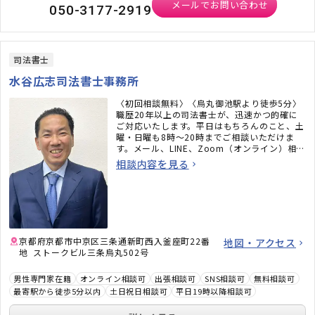
メールでお問い合わせ
050-3177-2919
司法書士
水谷広志司法書士事務所
〈初回相談無料〉〈烏丸御池駅より徒歩5分〉
職歴20年以上の司法書士が、迅速かつ的確に
ご対応いたします。平日はもちろんのこと、土
曜・日曜も8時〜20時までご相談いただけま
す。メール、LINE、Zoom（オンライン）相談
も承ります。必ず何かしらのアドバイスをさせ
相談内容を見る
ていただきますので、お気軽にご連絡くださ
い。
京都府京都市中京区三条通新町西入釜座町22番
地図・アクセス
地 ストークビル三条烏丸502号
男性専門家在籍
オンライン相談可
出張相談可
SNS相談可
無料相談可
最寄駅から徒歩5分以内
土日祝日相談可
平日19時以降相談可