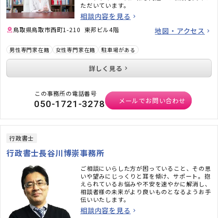
ただいています。
相談内容を見る
鳥取県鳥取市西町1-210 東邦ビル4階
地図・アクセス
男性専門家在籍
女性専門家在籍
駐車場がある
詳しく見る
この事務所の電話番号
メールでお問い合わせ
050-1721-3278
行政書士
行政書士長谷川博崇事務所
ご相談にいらした方が困っていること、その思
いや望みにじっくりと耳を傾け、サポート。抱
えられているお悩みや不安を速やかに解消し、
相談者様の未来がより良いものとなるようお手
伝いいたします。
相談内容を見る