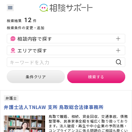
鳥取県の相続に強い専門家の検索結果
検索条件：
鳥取県
相続
12
検索結果
件
検索条件の変更・追加
相談内容で探す
エリアで探す
条件クリア
検索
する
弁護士
弁護士法人TNLAW 支所 鳥取総合法律事務所
鳥取で離婚、相続、貸金回収、交通事故、債務
整理等、民事家事全般を幅広く取り扱っており
ます。法人破産・再生や中小企業の予防法務・
コンプライアンスに係る問題のご相談も良くい