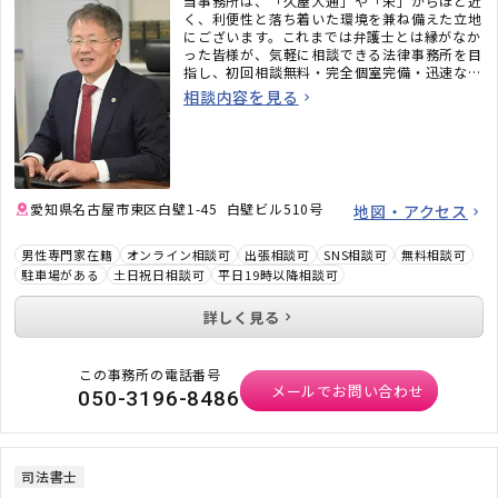
当事務所は、「久屋大通」や「栄」からほど近
く、利便性と落ち着いた環境を兼ね備えた立地
にございます。これまでは弁護士とは縁がなか
った皆様が、気軽に相談できる法律事務所を目
指し、初回相談無料・完全個室完備・迅速なメ
ール対応など、相談しやすい環境も整えていま
相談内容を見る
す。「弁護士に相談するべきかわからない」と
いう段階でも構いません。ぜひお気軽にご相談
ください。
愛知県名古屋市東区白壁1-45 白壁ビル510号
地図・アクセス
男性専門家在籍
オンライン相談可
出張相談可
SNS相談可
無料相談可
駐車場がある
土日祝日相談可
平日19時以降相談可
詳しく見る
この事務所の電話番号
メールでお問い合わせ
050-3196-8486
司法書士