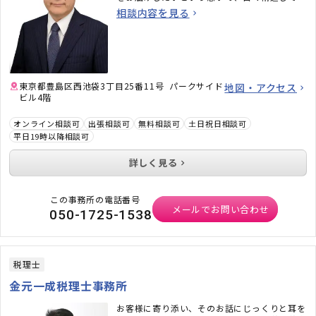
ります 。
相談内容を見る
東京都豊島区西池袋3丁目25番11号 パークサイド
地図・アクセス
ビル4階
オンライン相談可
出張相談可
無料相談可
土日祝日相談可
平日19時以降相談可
詳しく見る
この事務所の電話番号
メールでお問い合わせ
050-1725-1538
税理士
金元一成税理士事務所
お客様に寄り添い、そのお話にじっくりと耳を