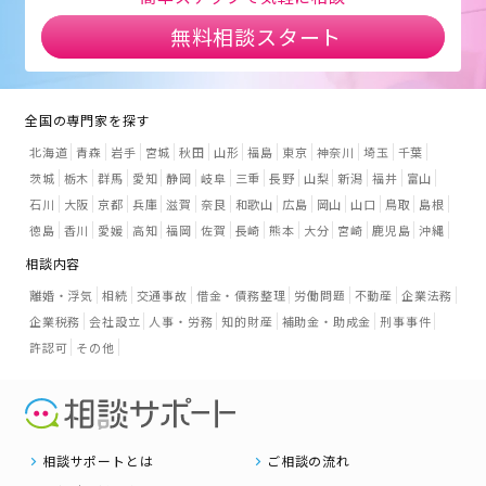
無料相談スタート
全国の専門家を探す
北海道
青森
岩手
宮城
秋田
山形
福島
東京
神奈川
埼玉
千葉
茨城
栃木
群馬
愛知
静岡
岐阜
三重
長野
山梨
新潟
福井
富山
石川
大阪
京都
兵庫
滋賀
奈良
和歌山
広島
岡山
山口
鳥取
島根
徳島
香川
愛媛
高知
福岡
佐賀
長崎
熊本
大分
宮崎
鹿児島
沖縄
相談内容
離婚・浮気
相続
交通事故
借金・債務整理
労働問題
不動産
企業法務
企業税務
会社設立
人事・労務
知的財産
補助金・助成金
刑事事件
許認可
その他
相談サポートとは
ご相談の流れ