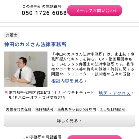
この事務所の電話番号
メールでお問い合わせ
050-1726-6088
弁護士
神田のカメさん法律事務所
『神田のカメさん法律事務所』は、史上初！事
務所擬人化キャラを持ち、CM・動画展開等も
しているヲタク弁護士の法律事務所です。著作
権やライセンス等の権利の譲渡・許諾に関する
問題や、クリエイター・技術者の方々の労務問
題にも力を入れています。また、相続問題、遺
相談内容を見る
言書作成、戦略的離婚サービスなどもご好評い
ただいています。
東京都千代田区岩本町3-11-8 イワモトチョービ
地図・アクセス
ル2F ハローオフィス秋葉原225
男性専門家在籍
無料相談可
最寄駅から徒歩5分以内
土日祝日相談可
詳しく見る
この事務所の電話番号