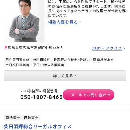
傾け、丁寧に、心を込めてサポート。税や税務
のお悩みに最適解をご提供いたします。税務に
長く携わってきたベテランの税理士が代表を務
めています。
相談内容を見る
広島県東広島市高屋町中島449-5
地図・アクセス
男性専門家在籍
無料相談可
最寄駅から徒歩5分以内
駐車場がある
土日祝日相談可
平日19時以降相談可
詳しく見る
この事務所の電話番号
メールでお問い合わせ
050-1807-8465
司法書士
行政書士
柴田羽輝総合リーガルオフィス