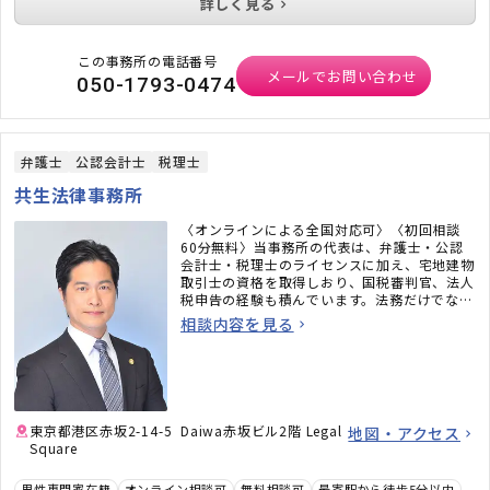
詳しく見る
この事務所の電話番号
メールでお問い合わせ
050-1793-0474
弁護士
公認会計士
税理士
共生法律事務所
〈オンラインによる全国対応可〉〈初回相談
60分無料〉当事務所の代表は、弁護士・公認
会計士・税理士のライセンスに加え、宅地建物
取引士の資格を取得しおり、国税審判官、法人
税申告の経験も積んでいます。法務だけでな
く、税務のことまで考えた包括的なサポートを
相談内容を見る
ご提供いたします。不動産・相続でお困りの
方、顧問弁護士×顧問税理士をお探しの方はお
気軽にご相談ください。
東京都港区赤坂2-14-5 Daiwa赤坂ビル2階 Legal
地図・アクセス
Square
男性専門家在籍
オンライン相談可
無料相談可
最寄駅から徒歩5分以内