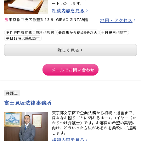
ートいたします。
相談内容を見る
東京都中央区銀座6-13-9 GIRAC GINZA9階
地図・アクセス
男性専門家在籍
無料相談可
最寄駅から徒歩5分以内
土日祝日相談可
平日19時以降相談可
詳しく見る
メールでお問い合わせ
弁護士
富士見坂法律事務所
東京都文京区で企業法務から相続・遺言まで、
様々なお困りごとに頼れるホームロイヤー（か
かりつけ弁護士）です。お客様の希望の実現に
向け、どういった方法があるかを柔軟にご提案
します。
相談内容を見る