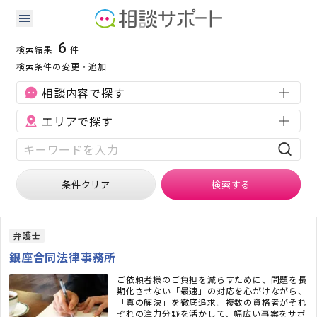
東京都の知的財産に強い専門家の検索結果
検索条件：
東京都
知的財産
6
検索結果
件
検索条件の変更・追加
相談内容で探す
エリアで探す
条件クリア
検索
する
弁護士
銀座合同法律事務所
ご依頼者様のご負担を減らすために、問題を長
期化させない「最速」の対応を心がけながら、
「真の解決」を徹底追求。複数の資格者がそれ
ぞれの注力分野を活かして、幅広い事案をサポ