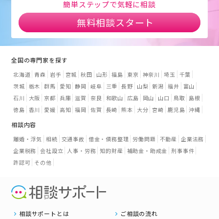
簡単ステップで気軽に相談
無料相談スタート
全国の専門家を探す
北海道
青森
岩手
宮城
秋田
山形
福島
東京
神奈川
埼玉
千葉
茨城
栃木
群馬
愛知
静岡
岐阜
三重
長野
山梨
新潟
福井
富山
石川
大阪
京都
兵庫
滋賀
奈良
和歌山
広島
岡山
山口
鳥取
島根
徳島
香川
愛媛
高知
福岡
佐賀
長崎
熊本
大分
宮崎
鹿児島
沖縄
相談内容
離婚・浮気
相続
交通事故
借金・債務整理
労働問題
不動産
企業法務
企業税務
会社設立
人事・労務
知的財産
補助金・助成金
刑事事件
許認可
その他
相談サポートとは
ご相談の流れ