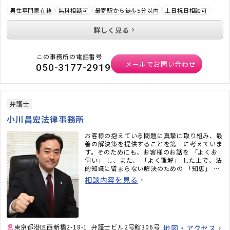
男性専門家在籍
無料相談可
最寄駅から徒歩5分以内
土日祝日相談可
詳しく見る
この事務所の電話番号
メールでお問い合わせ
050-3177-2919
弁護士
小川昌宏法律事務所
お客様の抱えている問題に真摯に取り組み、最
善の解決策を提供することを第一に考えていま
す。そのためにも、お客様のお話を 「よくお
伺い」 し、また、 「よく理解」 した上で、法
的知識に留まらない解決のための 「知恵」 を
提供いたします。
相談内容を見る
東京都港区西新橋2-18-1 弁護士ビル2号館306号
地図・アクセス