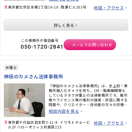
東京都文京区本郷2丁目16-10 西澤ビル203号
地図・アクセス
詳しく見る
この事務所の電話番号
メールでお問い合わせ
050-1720-2841
弁護士
神田のカメさん法律事務所
『神田のカメさん法律事務所』は、史上初！事
務所擬人化キャラを持ち、CM・動画展開等も
しているヲタク弁護士の法律事務所です。著作
権やライセンス等の権利の譲渡・許諾に関する
問題や、クリエイター・技術者の方々の労務問
題にも力を入れています。また、相続問題、遺
相談内容を見る
言書作成、戦略的離婚サービスなどもご好評い
ただいています。
東京都千代田区岩本町3-11-8 イワモトチョービ
地図・アクセス
ル2F ハローオフィス秋葉原225