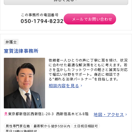
この事務所の電話番号
メールでお問い合わせ
050-1794-8232
弁護士
室賀法律事務所
依頼者一人ひとりの声に丁寧に耳を傾け、状況
に合わせた最適な解決策をともに考えます。若
さを生かしたフットワークの軽さと誠実な対応
で幅広い分野をサポート。身近に相談でき
る“頼れる法律パートナー”を目指します。
相談内容を見る
東京都新宿区西新宿1-20-3 西新宿高木ビル8階
地図・アクセス
男性専門家在籍
最寄駅から徒歩5分以内
土日祝日相談可
平日19時以降相談可