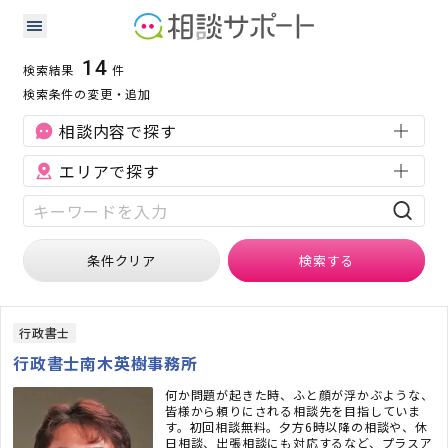
栃木県の離婚・浮気に強い専門家の検索結果
検索条件：
栃木県
離婚・浮気
14
検索結果
件
検索条件の変更・追加
相談内容で探す
エリアで探す
条件クリア
検索
する
行政書士
行政書士南木英樹事務所
何か問題が起きた時、ふと顔が浮かぶような、
皆様から頼りにされる相談先を目指していま
す。初回相談無料。夕方6時以降の相談や、休
日相談、出張相談にも対応するなど、プラスア