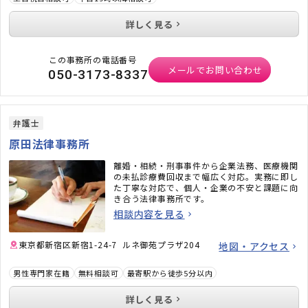
詳しく見る
この事務所の電話番号
メールでお問い合わせ
050-3173-8337
弁護士
原田法律事務所
離婚・相続・刑事事件から企業法務、医療機関
の未払診療費回収まで幅広く対応。実務に即し
た丁寧な対応で、個人・企業の不安と課題に向
き合う法律事務所です。
相談内容を見る
東京都新宿区新宿1-24-7 ルネ御苑プラザ204
地図・アクセス
男性専門家在籍
無料相談可
最寄駅から徒歩5分以内
詳しく見る