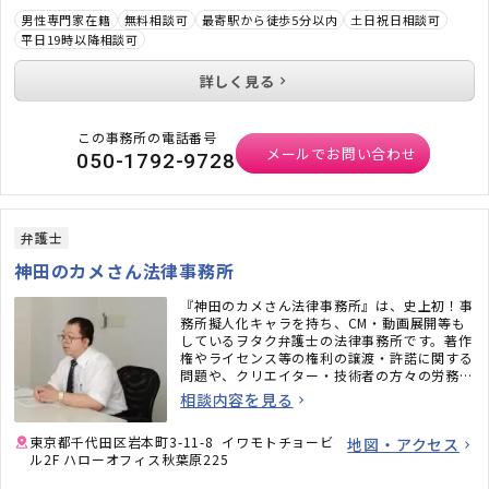
男性専門家在籍
無料相談可
最寄駅から徒歩5分以内
土日祝日相談可
平日19時以降相談可
詳しく見る
この事務所の電話番号
メールでお問い合わせ
050-1792-9728
弁護士
神田のカメさん法律事務所
『神田のカメさん法律事務所』は、史上初！事
務所擬人化キャラを持ち、CM・動画展開等も
しているヲタク弁護士の法律事務所です。著作
権やライセンス等の権利の譲渡・許諾に関する
問題や、クリエイター・技術者の方々の労務問
題にも力を入れています。また、相続問題、遺
相談内容を見る
言書作成、戦略的離婚サービスなどもご好評い
ただいています。
東京都千代田区岩本町3-11-8 イワモトチョービ
地図・アクセス
ル2F ハローオフィス秋葉原225