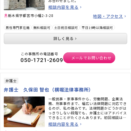
み合わせました。
相談内容を見る
栃木県宇都宮市小幡2-3-28
地図・アクセス
男性専門家在籍
無料相談可
土日祝日相談可
平日19時以降相談可
詳しく見る
この事務所の電話番号
メールでお問い合わせ
050-1721-2609
弁護士
弁護士 久保田 智也（横堀法律事務所）
一般民事・家事事件から、労働問題、企業法
務、刑事事件まで、幅広い法律問題に対応でき
るのが、私の強みです。法律問題かどうかがは
っきりしない段階でも、弁護士にはアドバイス
できることがたくさんあります。初回相談は無
料ですので、どうぞ、お気軽にご相談くださ
相談内容を見る
い。