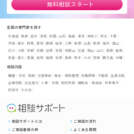
無料相談スタート
全国の専門家を探す
北海道
青森
岩手
宮城
秋田
山形
福島
東京
神奈川
埼玉
千葉
茨城
栃木
群馬
愛知
静岡
岐阜
三重
長野
山梨
新潟
福井
富山
石川
大阪
京都
兵庫
滋賀
奈良
和歌山
広島
岡山
山口
鳥取
島根
徳島
香川
愛媛
高知
福岡
佐賀
長崎
熊本
大分
宮崎
鹿児島
沖縄
相談内容
離婚・浮気
相続
交通事故
借金・債務整理
労働問題
不動産
企業法務
企業税務
会社設立
人事・労務
知的財産
補助金・助成金
刑事事件
許認可
その他
相談サポートとは
ご相談の流れ
ご相談者様の声
よくある質問