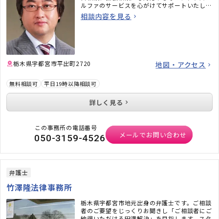
ルファのサービスを心がけてサポートいたしま
す。
相談内容を見る
栃木県宇都宮市平出町2720
地図・アクセス
無料相談可
平日19時以降相談可
詳しく見る
この事務所の電話番号
メールでお問い合わせ
050-3159-4526
弁護士
竹澤隆法律事務所
栃木県宇都宮市地元出身の弁護士です。ご相談
者のご要望をじっくりお聞きし「ご相談者にご
納得いただける円満解決」を目指します。スタ