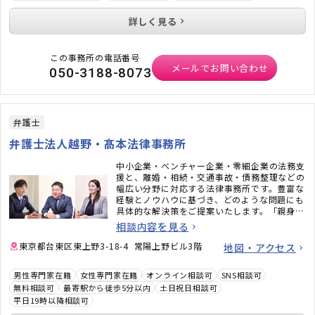
詳しく見る
この事務所の電話番号
メールでお問い合わせ
050-3188-8073
弁護士
弁護士法人越野・髙本法律事務所
中小企業・ベンチャー企業・零細企業の法務支
援と、離婚・相続・交通事故・債務整理などの
幅広い分野に対応する法律事務所です。豊富な
経験とノウハウに基づき、どのような問題にも
具体的な解決策をご提案いたします。「親身に
話を聞いてもらえた」「安心して任せられた」
相談内容を見る
と言っていただくことも多い事務所ですので、
安心してご相談ください。
東京都台東区東上野3-18-4 常陽上野ビル3階
地図・アクセス
男性専門家在籍
女性専門家在籍
オンライン相談可
SNS相談可
無料相談可
最寄駅から徒歩5分以内
土日祝日相談可
平日19時以降相談可