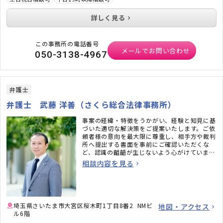
詳しく見る
この事務所の電話番号
メールでお問い合わせ
050-3138-4967
弁護士
弁護士 武藤 洋善（さくら総合法律事務所）
事案の経緯・特徴をうかがい、経験と知見に基
づいた適切な解決策をご提案いたします。ご依
頼者様の意向を最大限に尊重し、相手方や裁判
所へ提出する書面を事前にご確認いただくな
ど、認識の齟齬が生じないよう心がけていま
す。丁寧に・迅速に・柔軟にサポートいたしま
相談内容を見る
すので、お気軽にご相談ください。
埼玉県さいたま市大宮区桜木町1丁目8番2 NMビ
地図・アクセス
ル6階