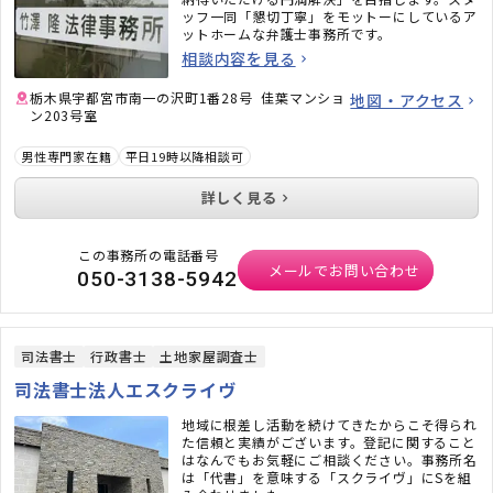
ッフ一同「懇切丁寧」をモットーにしているア
ットホームな弁護士事務所です。
相談内容を見る
栃木県宇都宮市南一の沢町1番28号 佳葉マンショ
地図・アクセス
ン203号室
男性専門家在籍
平日19時以降相談可
詳しく見る
この事務所の電話番号
メールでお問い合わせ
050-3138-5942
司法書士
行政書士
土地家屋調査士
司法書士法人エスクライヴ
地域に根差し活動を続けてきたからこそ得られ
た信頼と実績がございます。登記に関すること
はなんでもお気軽にご相談ください。事務所名
は「代書」を意味する「スクライヴ」にSを組