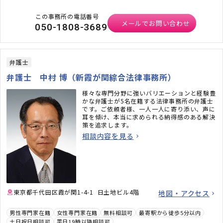
この事務所の電話番号
メールでお問い合わせ
050-1808-3689
弁護士
弁護士 中村 博（新霞が関綜合法律事務所）
様々な専門分野に強いバリエーションと経験豊
かな弁護士が5名在籍する法律事務所の弁護士
です。ご依頼者様、一人一人に寄り添い、声に
耳を傾け、本当に求められる納得感のある解決
策を追求します。
相談内容を見る
東京都千代田区霞が関1-4-1 日土地ビル4階
地図・アクセス
男性専門家在籍
女性専門家在籍
無料相談可
最寄駅から徒歩5分以内
土日祝日相談可
平日19時以降相談可