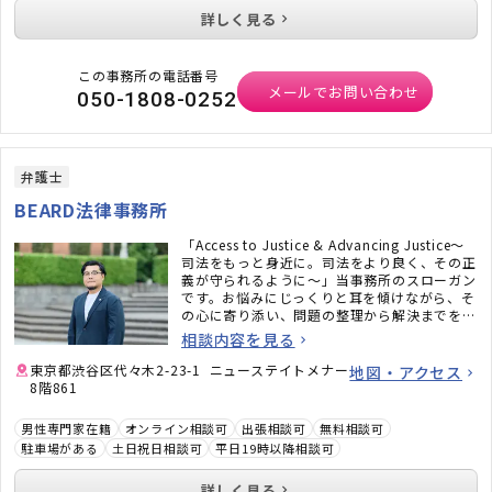
詳しく見る
この事務所の電話番号
メールでお問い合わせ
050-1808-0252
弁護士
BEARD法律事務所
「Access to Justice & Advancing Justice〜
司法をもっと身近に。司法をより良く、その正
義が守られるように〜」当事務所のスローガン
です。お悩みにじっくりと耳を傾けながら、そ
の心に寄り添い、問題の整理から解決までを二
人三脚でサポートいたします。
相談内容を見る
東京都渋谷区代々木2-23-1 ニューステイトメナー
地図・アクセス
8階861
男性専門家在籍
オンライン相談可
出張相談可
無料相談可
駐車場がある
土日祝日相談可
平日19時以降相談可
詳しく見る