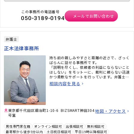
この事務所の電話番号
メールでお問い合わせ
050-3189-0194
弁護士
正木法律事務所
持ち前の親しみやすさと距離の近さで、ざっく
ばらんに話せる事務所です。
「説明を尽くし、依頼者の利益にならないこと
はしない」をモットーに、裁判に頼らない迅速
かつ柔軟なサポートを行っています。弁護士は
「使いどころ」が肝心です。お困りのこと・不
相談内容を見る
安なことがある時こそ、上手に私を使ってくだ
さい。
東京都千代田区鍛冶町1-10-6 BIZSMART神田304
地図・アクセス
号室
男性専門家在籍
オンライン相談可
出張相談可
無料相談可
最寄駅から徒歩5分以内
土日祝日相談可
平日19時以降相談可