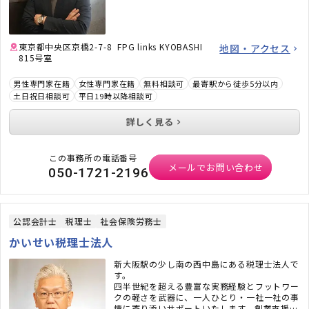
東京都中央区京橋2-7-8 FPG links KYOBASHI
地図・アクセス
815号室
男性専門家在籍
女性専門家在籍
無料相談可
最寄駅から徒歩5分以内
土日祝日相談可
平日19時以降相談可
詳しく見る
この事務所の電話番号
メールでお問い合わせ
050-1721-2196
公認会計士
税理士
社会保険労務士
かいせい税理士法人
新大阪駅の少し南の西中島にある税理士法人で
す。
四半世紀を超える豊富な実務経験とフットワー
クの軽さを武器に、一人ひとり・一社一社の事
情に寄り添いサポートいたします。創業支援か