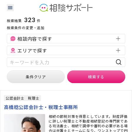
税理士の検索結果
検索条件：
税理士
323
検索結果
件
検索条件の変更・追加
相談内容で探す
エリアで探す
条件クリア
検索
する
公認会計士
税理士
高橋稔公認会計士・税理士事務所
相続の節税対策を得意としています。財産評価
に詳しい税理士と不動産相続登記の専門家であ
る司法書士、相続で調停や審判の必要がある場
合は弁護士とチームになり、ワンストップで円