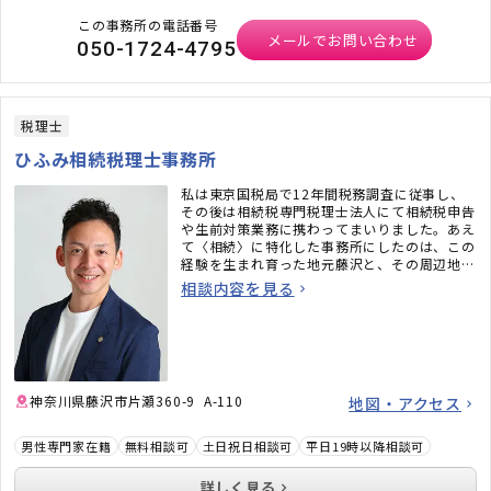
この事務所の電話番号
メールでお問い合わせ
050-1724-4795
税理士
ひふみ相続税理士事務所
私は東京国税局で12年間税務調査に従事し、
その後は相続税専門税理士法人にて相続税申告
や生前対策業務に携わってまいりました。あえ
て〈相続〉に特化した事務所にしたのは、この
経験を生まれ育った地元藤沢と、その周辺地域
の皆さまのために役立てたいと考えたからで
相談内容を見る
す。
LINE相談・オンライン対応も可能です。一都三
県にお住まいの方もお気軽にご利用ください。
神奈川県藤沢市片瀬360-9 A-110
地図・アクセス
男性専門家在籍
無料相談可
土日祝日相談可
平日19時以降相談可
詳しく見る