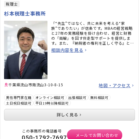
税理士
杉本税理士事務所
「“先生”ではなく、共に未来を考える“家
族”でありたい」が信条です。MBAの経営戦略
と27年の実務経験を掛け合わせ、経営と財務
の「両輪」を回す伴走型サポートを提供しま
す。また、『納税者の権利を正しく守る』とい
う強い信念のもと、不安にさせない頼れるパー
相談内容を見る
トナーとして全力でサポートいたします。
千葉県流山市南流山3-10-8-15
地図・アクセス
男性専門家在籍
オンライン相談可
出張相談可
無料相談可
土日祝日相談可
平日19時以降相談可
詳しく見る
この事務所の電話番号
メールでお問い合わせ
050-1792-7697