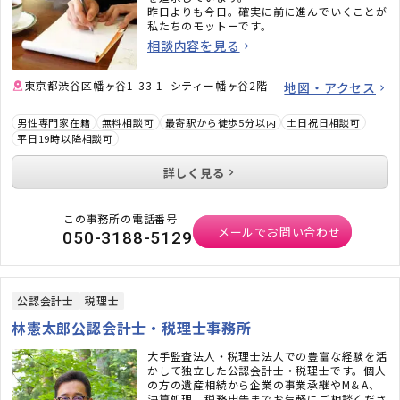
昨日よりも今日。確実に前に進んでいくことが
私たちのモットーです。
相談内容を見る
東京都渋谷区幡ヶ谷1-33-1 シティー幡ヶ谷2階
地図・アクセス
男性専門家在籍
無料相談可
最寄駅から徒歩5分以内
土日祝日相談可
平日19時以降相談可
詳しく見る
この事務所の電話番号
メールでお問い合わせ
050-3188-5129
公認会計士
税理士
林憲太郎公認会計士・税理士事務所
大手監査法人・税理士法人での豊富な経験を活
かして独立した公認会計士・税理士です。個人
の方の遺産相続から企業の事業承継やM＆A、
決算処理、税務申告までお気軽にご相談くださ