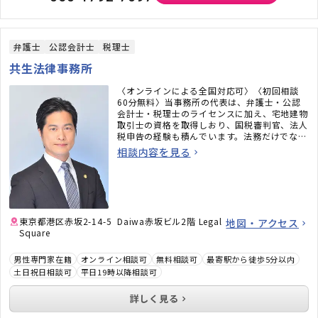
弁護士
公認会計士
税理士
共生法律事務所
〈オンラインによる全国対応可〉〈初回相談
60分無料〉当事務所の代表は、弁護士・公認
会計士・税理士のライセンスに加え、宅地建物
取引士の資格を取得しおり、国税審判官、法人
税申告の経験も積んでいます。法務だけでな
く、税務のことまで考えた包括的なサポートを
相談内容を見る
ご提供いたします。不動産・相続でお困りの
方、顧問弁護士×顧問税理士をお探しの方はお
気軽にご相談ください。
東京都港区赤坂2-14-5 Daiwa赤坂ビル2階 Legal
地図・アクセス
Square
男性専門家在籍
オンライン相談可
無料相談可
最寄駅から徒歩5分以内
土日祝日相談可
平日19時以降相談可
詳しく見る