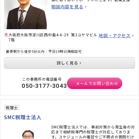
らM＆A、相続・事業承継まで、幅広い対応が
相談内容を見る
可能です。まずは、お気軽にお問合せくださ
い。
大阪府大阪市淀川区西中島4-6-29 第3ユヤマビル
地図・アクセス
7階
最寄駅から徒歩5分以内
平日19時以降相談可
詳しく見る
この事務所の電話番号
メールでお問い合わせ
050-3177-3043
税理士
SMC税理士法人
SMC税理士法人では、事前対策から発生後の対
応まで相続税専門の税理士が対応しておりま
す。スケジュールの確認やご不明点の質問だけ