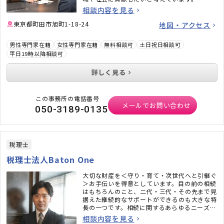
相談内容を見る
東京都町田市旭町1-18-24
地図・アクセス
男性専門家在籍
女性専門家在籍
無料相談可
土日祝日相談可
平日19時以降相談可
詳しく見る
この事務所の電話番号
メールでお問い合わせ
050-3189-0135
税理士
税理士法人Baton One
大切な財産を＜守り・育て・次世代へと引継ぐ
＞お手伝いを得意としています。目の前の相続
はもちろんのこと、二代・三代・その先まで見
据えた継続的なサポートができるのも大きな特
長の一つです。相続に関するあらゆるニーズに
ワンストップでお応えいたします。ぜひ、便利
相談内容を見る
な資産の相談窓口としてもご活用ください。