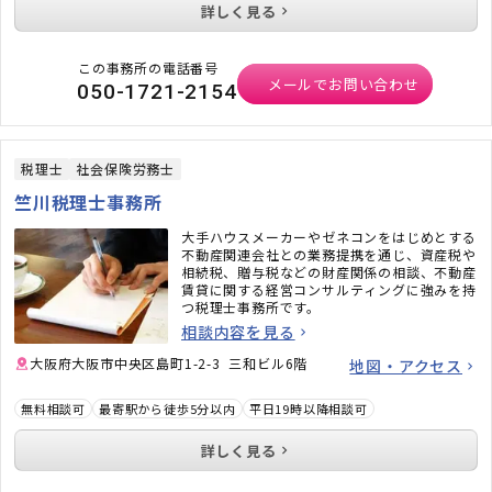
詳しく見る
この事務所の電話番号
メールでお問い合わせ
050-1721-2154
税理士
社会保険労務士
竺川税理士事務所
大手ハウスメーカーやゼネコンをはじめとする
不動産関連会社との業務提携を通じ、資産税や
相続税、贈与税などの財産関係の相談、不動産
賃貸に関する経営コンサルティングに強みを持
つ税理士事務所です。
相談内容を見る
大阪府大阪市中央区島町1-2-3 三和ビル6階
地図・アクセス
無料相談可
最寄駅から徒歩5分以内
平日19時以降相談可
詳しく見る