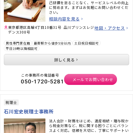
己研鑽を怠ることなく、サービスレベルの向上
に努めます。まずはお気軽にお問い合わせくだ
さい。
相談内容を見る
東京都港区高輪4丁目10番31号 品川プリンスレジ
地図・アクセス
デンス308号
男性専門家在籍
最寄駅から徒歩5分以内
土日祝日相談可
平日19時以降相談可
詳しく見る
この事務所の電話番号
メールでお問い合わせ
050-1720-5281
税理士
石川宏史税理士事務所
法人会計・財務をはじめ、遺産相続・贈与税か
ら税金対策など、税に関する困りごとにバラン
スよく対応。信頼を大切に、丁寧にサポートい