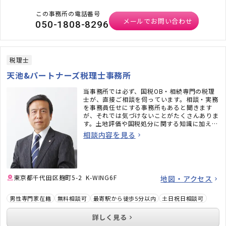
この事務所の電話番号
メールでお問い合わせ
050-1808-8296
税理士
天池&パートナーズ税理士事務所
当事務所では必ず、国税OB・相続専門の税理
士が、直接ご相談を伺っています。相談・実務
を事務員任せにする事務所もあると聞きます
が、それでは気づけないことがたくさんありま
す。土地評価や国税処分に関する知識に加え、
最高裁で納税者側の勝訴判決を勝ち取った実績
相談内容を見る
などもございます。書籍の執筆経験なども生か
し、経験談や実例などを用いてわかりやすくご
説明いたしますので、お気軽にご相談くださ
い。
▼詳しくはこちらをご覧ください
東京都千代田区麹町5-2 K-WING6F
地図・アクセス
最高裁判所ホームページ［平成26年12月12
日］
男性専門家在籍
無料相談可
最寄駅から徒歩5分以内
土日祝日相談可
詳しく見る