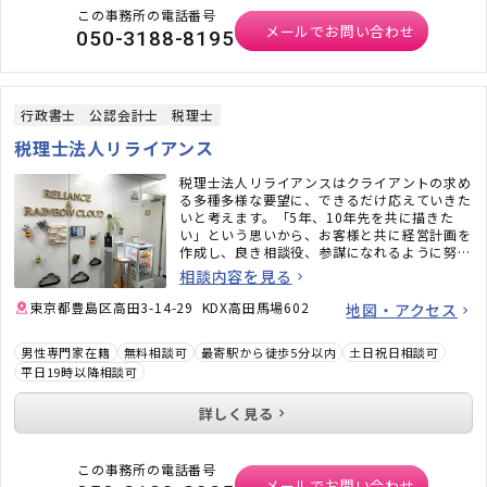
この事務所の電話番号
メールでお問い合わせ
050-3188-8195
行政書士
公認会計士
税理士
税理士法人リライアンス
税理士法人リライアンスはクライアントの求め
る多種多様な要望に、できるだけ応えていきた
いと考えます。「5年、10年先を共に描きた
い」という思いから、お客様と共に経営計画を
作成し、良き相談役、参謀になれるように努力
してまいります。
相談内容を見る
東京都豊島区高田3-14-29 KDX高田馬場602
地図・アクセス
男性専門家在籍
無料相談可
最寄駅から徒歩5分以内
土日祝日相談可
平日19時以降相談可
詳しく見る
この事務所の電話番号
メールでお問い合わせ