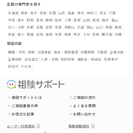
全国の専門家を探す
北海道
青森
岩手
宮城
秋田
山形
福島
東京
神奈川
埼玉
千葉
茨城
栃木
群馬
愛知
静岡
岐阜
三重
長野
山梨
新潟
福井
富山
石川
大阪
京都
兵庫
滋賀
奈良
和歌山
広島
岡山
山口
鳥取
島根
徳島
香川
愛媛
高知
福岡
佐賀
長崎
熊本
大分
宮崎
鹿児島
沖縄
相談内容
離婚・浮気
相続
交通事故
借金・債務整理
労働問題
不動産
企業法務
企業税務
会社設立
人事・労務
知的財産
補助金・助成金
刑事事件
許認可
その他
相談サポートとは
ご相談の流れ
ご相談者様の声
よくある質問
お役立ち記事
お問い合わせ
ユーザー利用規約
情報掲載規約