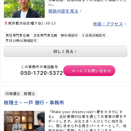
い。
相談内容を見る
東京都渋谷区幡ケ谷1-30-13
地図・アクセス
男性専門家在籍
女性専門家在籍
無料相談可
土日祝日相談可
平日19時以降相談可
詳しく見る
この事務所の電話番号
メールでお問い合わせ
050-1720-5372
行政書士
税理士
税理士・一戸 雅行・事務所
『Make your dreams real～夢をカタチにす
る』 会計事務の仕事を通じてお客様の夢をサ
ポートします。みなさま一人ひとりに向き合
い、常に求められる良きパートナーとして、地
域や社会に貢献したいと考えています。