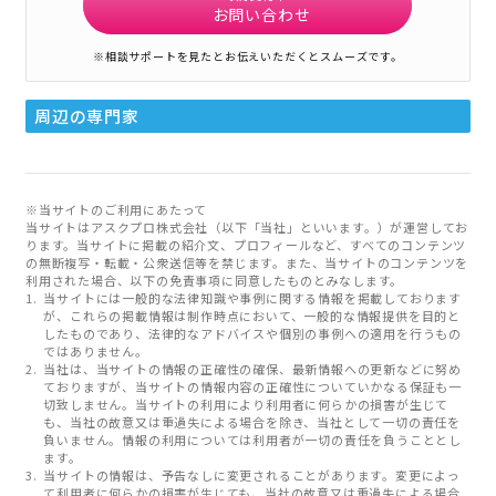
お問い合わせ
※相談サポートを見たとお伝えいただくとスムーズです。
周辺の専門家
※当サイトのご利用にあたって
当サイトはアスクプロ株式会社（以下「当社」といいます。）が運営してお
ります。当サイトに掲載の紹介文、プロフィールなど、すべてのコンテンツ
の無断複写・転載・公衆送信等を禁じます。また、当サイトのコンテンツを
利用された場合、以下の免責事項に同意したものとみなします。
当サイトには一般的な法律知識や事例に関する情報を掲載しております
が、これらの掲載情報は制作時点において、一般的な情報提供を目的と
したものであり、法律的なアドバイスや個別の事例への適用を行うもの
ではありません。
当社は、当サイトの情報の正確性の確保、最新情報への更新などに努め
ておりますが、当サイトの情報内容の正確性についていかなる保証も一
切致しません。当サイトの利用により利用者に何らかの損害が生じて
も、当社の故意又は重過失による場合を除き、当社として一切の責任を
負いません。情報の利用については利用者が一切の責任を負うこととし
ます。
当サイトの情報は、予告なしに変更されることがあります。変更によっ
て利用者に何らかの損害が生じても、当社の故意又は重過失による場合