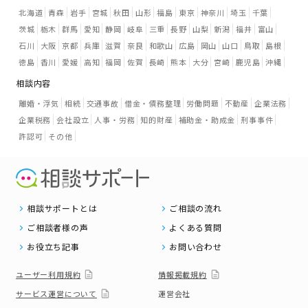
北海道
青森
岩手
宮城
秋田
山形
福島
東京
神奈川
埼玉
千葉
茨城
栃木
群馬
愛知
静岡
岐阜
三重
長野
山梨
新潟
福井
富山
石川
大阪
京都
兵庫
滋賀
奈良
和歌山
広島
岡山
山口
鳥取
島根
徳島
香川
愛媛
高知
福岡
佐賀
長崎
熊本
大分
宮崎
鹿児島
沖縄
相談内容
離婚・浮気
相続
交通事故
借金・債務整理
労働問題
不動産
企業法務
企業税務
会社設立
人事・労務
知的財産
補助金・助成金
刑事事件
許認可
その他
相談サポートとは
ご相談の流れ
ご相談者様の声
よくある質問
お役立ち記事
お問い合わせ
ユーザー利用規約
情報掲載規約
サービス運営について
運営会社