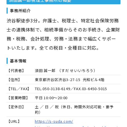
事務所紹介
渋谷駅徒歩3分。弁護士、税理士、特定社会保険労務
士の連携体制で、相続準備からそのお手続き、企業財
務・税務、会計処理、労務・法務まで幅広くサポー
トいたします。全ての税目・全種目に対応。
基本情報
【代表者】
須田 誠一郎
（
すだ せいいちろう
）
【住所】
東京都渋谷区渋谷3-27-15 光和ビル4階
【TEL／FAX】
TEL.
050-3138-6149
／FAX.
03-6450-5015
【営業時間】
平日 10:00～20:00
【定休日】
土 ／ 日 ／ 祝（休日、時間外対応可能・要予
約）
【URL】
https://s-suda.com/