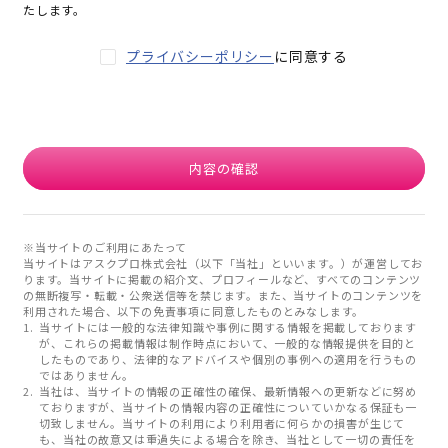
たします。
プライバシーポリシー
に同意する
内容の確認
※当サイトのご利用にあたって
当サイトはアスクプロ株式会社（以下「当社」といいます。）が運営してお
ります。当サイトに掲載の紹介文、プロフィールなど、すべてのコンテンツ
の無断複写・転載・公衆送信等を禁じます。また、当サイトのコンテンツを
利用された場合、以下の免責事項に同意したものとみなします。
当サイトには一般的な法律知識や事例に関する情報を掲載しております
が、これらの掲載情報は制作時点において、一般的な情報提供を目的と
したものであり、法律的なアドバイスや個別の事例への適用を行うもの
ではありません。
当社は、当サイトの情報の正確性の確保、最新情報への更新などに努め
ておりますが、当サイトの情報内容の正確性についていかなる保証も一
切致しません。当サイトの利用により利用者に何らかの損害が生じて
も、当社の故意又は重過失による場合を除き、当社として一切の責任を