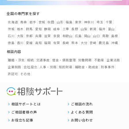
全国の専門家を探す
北海道
青森
岩手
宮城
秋田
山形
福島
東京
神奈川
埼玉
千葉
茨城
栃木
群馬
愛知
静岡
岐阜
三重
長野
山梨
新潟
福井
富山
石川
大阪
京都
兵庫
滋賀
奈良
和歌山
広島
岡山
山口
鳥取
島根
徳島
香川
愛媛
高知
福岡
佐賀
長崎
熊本
大分
宮崎
鹿児島
沖縄
相談内容
離婚・浮気
相続
交通事故
借金・債務整理
労働問題
不動産
企業法務
企業税務
会社設立
人事・労務
知的財産
補助金・助成金
刑事事件
許認可
その他
相談サポートとは
ご相談の流れ
ご相談者様の声
よくある質問
お役立ち記事
お問い合わせ