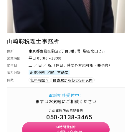
山崎聡税理士事務所
東京都豊島区駒込2丁目3番3号 駒込北口ビル
住所
平日 09:00～18:00
営業時間
土 ／ 日 ／ 祝（休日、時間外対応可能・要予約）
定休日
注力分野
企業税務
相続
不動産
特徴
無料相談可
最寄駅から徒歩5分以内
電話相談受付中！
まずはお気軽にご相談ください
この事務所の電話番号
050-3138-3465
24時間受付中
お問い合わせ