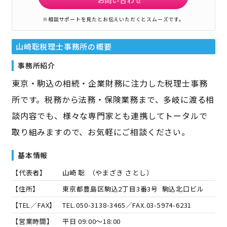
※相談サポートを見たとお伝えいただくとスムーズです。
山崎聡税理士事務所
の概要
事務所紹介
東京・駒込の相続・企業財務に注力した税理士事務
所です。税務から法務・保険業務まで、多岐に渡る相
談内容でも、様々な専門家とも連携してトータルで
取り組みますので、お気軽にご相談ください。
基本情報
【代表者】
山崎 聡
（
やまざき さとし
）
【住所】
東京都豊島区駒込2丁目3番3号 駒込北口ビル
【TEL／FAX】
TEL.
050-3138-3465
／FAX.
03-5974-6231
【営業時間】
平日 09:00～18:00