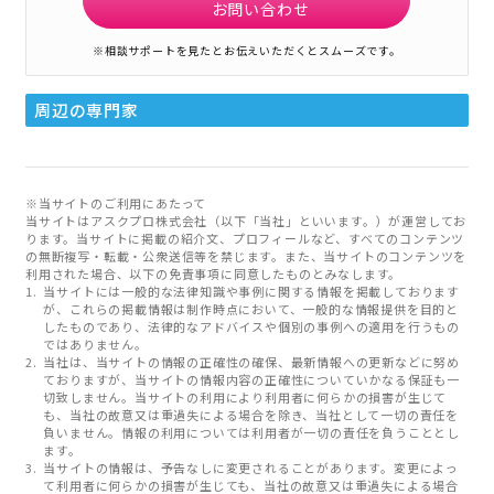
お問い合わせ
※相談サポートを見たとお伝えいただくとスムーズです。
周辺の専門家
※当サイトのご利用にあたって
当サイトはアスクプロ株式会社（以下「当社」といいます。）が運営してお
ります。当サイトに掲載の紹介文、プロフィールなど、すべてのコンテンツ
の無断複写・転載・公衆送信等を禁じます。また、当サイトのコンテンツを
利用された場合、以下の免責事項に同意したものとみなします。
当サイトには一般的な法律知識や事例に関する情報を掲載しております
が、これらの掲載情報は制作時点において、一般的な情報提供を目的と
したものであり、法律的なアドバイスや個別の事例への適用を行うもの
ではありません。
当社は、当サイトの情報の正確性の確保、最新情報への更新などに努め
ておりますが、当サイトの情報内容の正確性についていかなる保証も一
切致しません。当サイトの利用により利用者に何らかの損害が生じて
も、当社の故意又は重過失による場合を除き、当社として一切の責任を
負いません。情報の利用については利用者が一切の責任を負うこととし
ます。
当サイトの情報は、予告なしに変更されることがあります。変更によっ
て利用者に何らかの損害が生じても、当社の故意又は重過失による場合