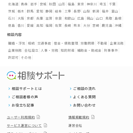
北海道
青森
岩手
宮城
秋田
山形
福島
東京
神奈川
埼玉
千葉
茨城
栃木
群馬
愛知
静岡
岐阜
三重
長野
山梨
新潟
福井
富山
石川
大阪
京都
兵庫
滋賀
奈良
和歌山
広島
岡山
山口
鳥取
島根
徳島
香川
愛媛
高知
福岡
佐賀
長崎
熊本
大分
宮崎
鹿児島
沖縄
相談内容
離婚・浮気
相続
交通事故
借金・債務整理
労働問題
不動産
企業法務
企業税務
会社設立
人事・労務
知的財産
補助金・助成金
刑事事件
許認可
その他
相談サポートとは
ご相談の流れ
ご相談者様の声
よくある質問
お役立ち記事
お問い合わせ
ユーザー利用規約
情報掲載規約
サービス運営について
運営会社