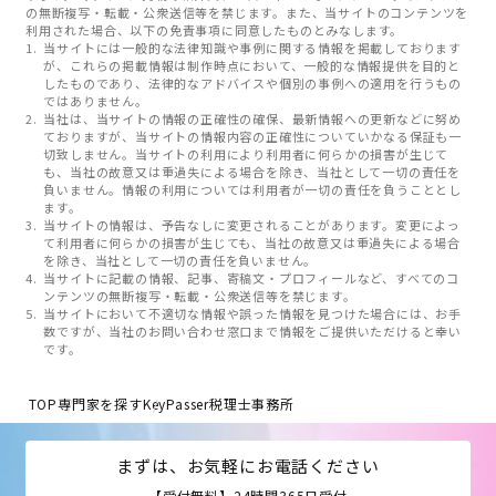
の無断複写・転載・公衆送信等を禁じます。また、当サイトのコンテンツを
利用された場合、以下の免責事項に同意したものとみなします。
当サイトには一般的な法律知識や事例に関する情報を掲載しております
が、これらの掲載情報は制作時点において、一般的な情報提供を目的と
したものであり、法律的なアドバイスや個別の事例への適用を行うもの
ではありません。
当社は、当サイトの情報の正確性の確保、最新情報への更新などに努め
ておりますが、当サイトの情報内容の正確性についていかなる保証も一
切致しません。当サイトの利用により利用者に何らかの損害が生じて
も、当社の故意又は重過失による場合を除き、当社として一切の責任を
負いません。情報の利用については利用者が一切の責任を負うこととし
ます。
当サイトの情報は、予告なしに変更されることがあります。変更によっ
て利用者に何らかの損害が生じても、当社の故意又は重過失による場合
を除き、当社として一切の責任を負いません。
当サイトに記載の情報、記事、寄稿文・プロフィールなど、すべてのコ
ンテンツの無断複写・転載・公衆送信等を禁じます。
当サイトにおいて不適切な情報や誤った情報を見つけた場合には、お手
数ですが、当社のお問い合わせ窓口まで情報をご提供いただけると幸い
です。
TOP
専門家を探す
KeyPasser税理士事務所
まずは、お気軽にお電話ください
【受付無料】24時間365日受付