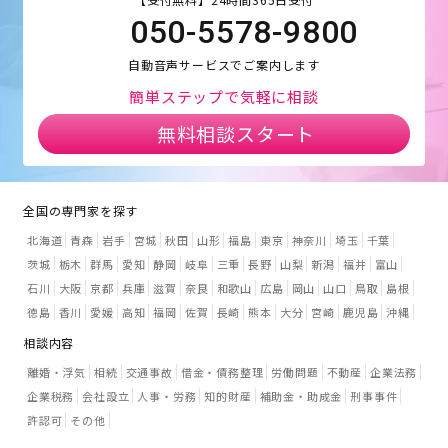
050-5578-9800
自動音声サービスでご案内します
簡単ステップで気軽に相談
無料相談スタート
全国の専門家を探す
北海道
青森
岩手
宮城
秋田
山形
福島
東京
神奈川
埼玉
千葉
茨城
栃木
群馬
愛知
静岡
岐阜
三重
長野
山梨
新潟
福井
富山
石川
大阪
京都
兵庫
滋賀
奈良
和歌山
広島
岡山
山口
鳥取
島根
徳島
香川
愛媛
高知
福岡
佐賀
長崎
熊本
大分
宮崎
鹿児島
沖縄
相談内容
離婚・浮気
相続
交通事故
借金・債務整理
労働問題
不動産
企業法務
企業税務
会社設立
人事・労務
知的財産
補助金・助成金
刑事事件
許認可
その他