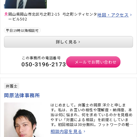
岡山県岡山市北区弓之町2-15 弓之町シティセンタ
地図・アクセス
ービル502
平日19時以降相談可
詳しく見る
この事務所の電話番号
メールでお問い合わせ
050-3196-2173
弁護士
岡原法律事務所
はじめまして。弁護士の岡原 洋介と申しま
す。私は、お互いの相性や理解度・納得度、本
当は何に悩まれ、何を求めているのかを見極め
やすい「対面による相談」を前提としていま
す。初回相談は30分無料。フットワークの軽
さにも定評があります。岡山県内であれば、ご
相談内容を見る
希望の場所に弁護士が伺う出張相談も積極的に