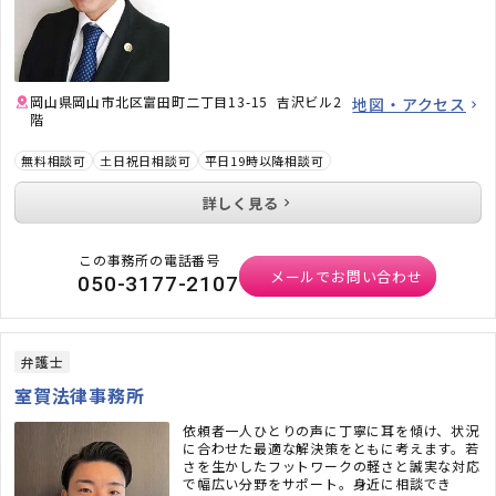
承ります。
岡山県岡山市北区富田町二丁目13-15 吉沢ビル2
地図・アクセス
階
無料相談可
土日祝日相談可
平日19時以降相談可
詳しく見る
この事務所の電話番号
メールでお問い合わせ
050-3177-2107
弁護士
室賀法律事務所
依頼者一人ひとりの声に丁寧に耳を傾け、状況
に合わせた最適な解決策をともに考えます。若
さを生かしたフットワークの軽さと誠実な対応
で幅広い分野をサポート。身近に相談でき