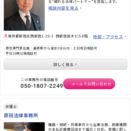
る“頼れる法律パートナー”を目指します。
相談内容を見る
東京都新宿区西新宿1-20-3 西新宿高木ビル8階
地図・アクセス
男性専門家在籍
最寄駅から徒歩5分以内
土日祝日相談可
平日19時以降相談可
詳しく見る
この事務所の電話番号
メールでお問い合わせ
050-1807-2249
弁護士
原田法律事務所
離婚・相続・刑事事件から企業法務、医療機関
の未払診療費回収まで幅広く対応。実務に即し