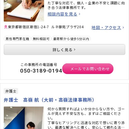
た丁寧な対応で、個人・企業の不安と課題に向
き合う法律事務所です。
相談内容を見る
東京都新宿区新宿1-24-7 ルネ御苑プラザ204
地図・アクセス
男性専門家在籍
無料相談可
最寄駅から徒歩5分以内
詳しく見る
この事務所の電話番号
メールでお問い合わせ
050-3189-0194
弁護士
弁護士 高嶺 航（大前・高嶺法律事務所）
何から質問すればよいか分からない方や、ゴー
ルが見えず不安な方も、まずはご相談くださ
い。
丁寧なヒアリングと迅速な対応で想いに寄り添
い、最適な解決へと導く、安心して頼れる法律