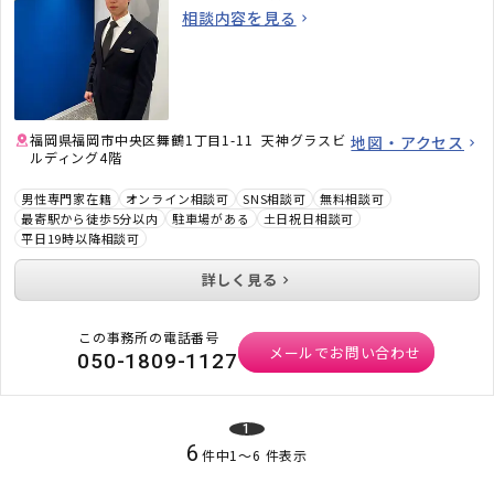
事務所です。
相談内容を見る
福岡県福岡市中央区舞鶴1丁目1-11 天神グラスビ
地図・アクセス
ルディング4階
男性専門家在籍
オンライン相談可
SNS相談可
無料相談可
最寄駅から徒歩5分以内
駐車場がある
土日祝日相談可
平日19時以降相談可
詳しく見る
この事務所の電話番号
メールでお問い合わせ
050-1809-1127
1
6
件中
1
〜
6
件表示