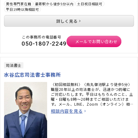
男性専門家在籍
最寄駅から徒歩5分以内
土日祝日相談可
平日19時以降相談可
詳しく見る
この事務所の電話番号
メールでお問い合わせ
050-1807-2249
司法書士
水谷広志司法書士事務所
〈初回相談無料〉〈烏丸御池駅より徒歩5分〉
職歴20年以上の司法書士が、迅速かつ的確に
ご対応いたします。平日はもちろんのこと、土
曜・日曜も8時〜20時までご相談いただけま
す。メール、LINE、Zoom（オンライン）相談
も承ります。必ず何かしらのアドバイスをさせ
相談内容を見る
ていただきますので、お気軽にご連絡くださ
い。