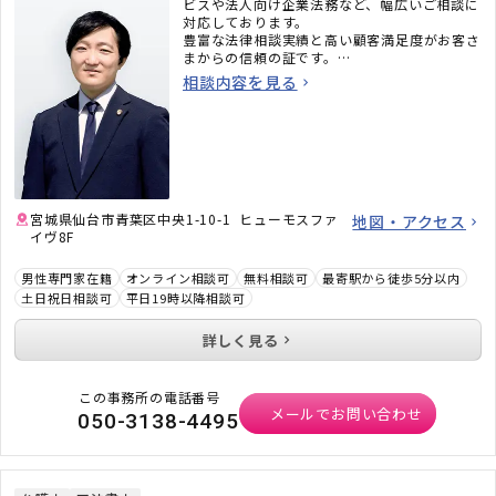
ビスや法人向け企業法務など、幅広いご相談に
対応しております。
豊富な法律相談実績と高い顧客満足度がお客さ
まからの信頼の証です。
相談内容を見る
また、公認会計士や税理士、行政書士、司法書
士、弁理士、社会保険労務士といった各専門家
がグループ法人に在籍し、法律問題以外のご相
談にもワンストップでの対応が可能です。お気
軽にご相談ください。
■コーポレートサイト
■慰謝料請求・離婚相談専門サイト
宮城県仙台市青葉区中央1-10-1 ヒューモスファ
地図・アクセス
■借金返済・債務整理専門サイト
イヴ8F
■交通事故被害のための専門サイト
男性専門家在籍
オンライン相談可
無料相談可
最寄駅から徒歩5分以内
土日祝日相談可
平日19時以降相談可
詳しく見る
この事務所の電話番号
メールでお問い合わせ
050-3138-4495