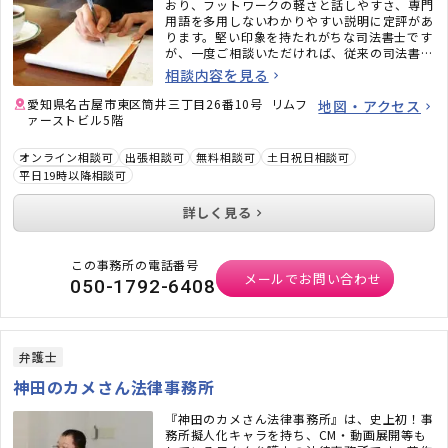
おり、フットワークの軽さと話しやすさ、専門
用語を多用しないわかりやすい説明に定評があ
ります。堅い印象を持たれがちな司法書士です
が、一度ご相談いただければ、従来の司法書士
のイメージがガラッと変わるかと思います。ど
相談内容を見る
うぞお気軽にご相談ください。
愛知県名古屋市東区筒井三丁目26番10号 リムフ
地図・アクセス
ァーストビル5階
オンライン相談可
出張相談可
無料相談可
土日祝日相談可
平日19時以降相談可
詳しく見る
この事務所の電話番号
メールでお問い合わせ
050-1792-6408
弁護士
神田のカメさん法律事務所
『神田のカメさん法律事務所』は、史上初！事
務所擬人化キャラを持ち、CM・動画展開等も