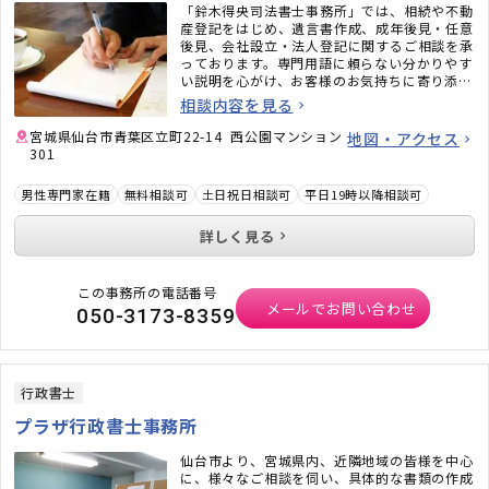
「鈴木得央司法書士事務所」では、相続や不動
産登記をはじめ、遺言書作成、成年後見・任意
後見、会社設立・法人登記に関するご相談を承
っております。専門用語に頼らない分かりやす
い説明を心がけ、お客様のお気持ちに寄り添い
ながらサポートいたします。些細なことでも構
相談内容を見る
いません。まずはお気軽にご相談ください。
宮城県仙台市青葉区立町22-14 西公園マンション
地図・アクセス
301
男性専門家在籍
無料相談可
土日祝日相談可
平日19時以降相談可
詳しく見る
この事務所の電話番号
メールでお問い合わせ
050-3173-8359
行政書士
プラザ行政書士事務所
仙台市より、宮城県内、近隣地域の皆様を中心
に、様々なご相談を伺い、具体的な書類の作成