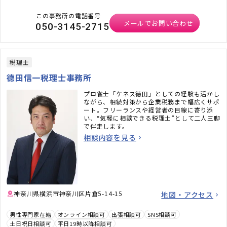
この事務所の電話番号
メールでお問い合わせ
050-3145-2715
税理士
德田信一税理士事務所
プロ雀士「ケネス徳田」としての経験も活かし
ながら、相続対策から企業税務まで幅広くサポ
ート。フリーランスや経営者の目線に寄り添
い、“気軽に相談できる税理士”として二人三脚
で伴走します。
相談内容を見る
神奈川県横浜市神奈川区片倉5-14-15
地図・アクセス
男性専門家在籍
オンライン相談可
出張相談可
SNS相談可
土日祝日相談可
平日19時以降相談可