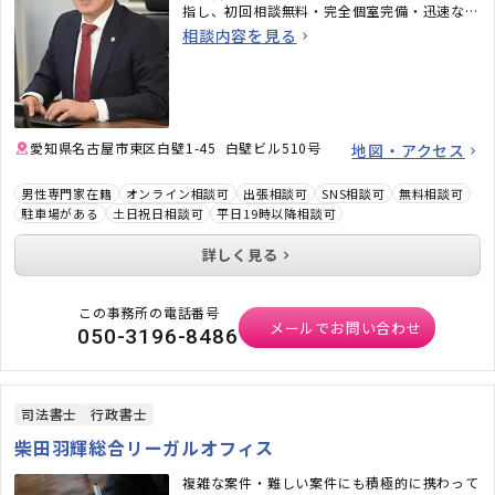
指し、初回相談無料・完全個室完備・迅速なメ
ール対応など、相談しやすい環境も整えていま
相談内容を見る
す。「弁護士に相談するべきかわからない」と
いう段階でも構いません。ぜひお気軽にご相談
ください。
愛知県名古屋市東区白壁1-45 白壁ビル510号
地図・アクセス
男性専門家在籍
オンライン相談可
出張相談可
SNS相談可
無料相談可
駐車場がある
土日祝日相談可
平日19時以降相談可
詳しく見る
この事務所の電話番号
メールでお問い合わせ
050-3196-8486
司法書士
行政書士
柴田羽輝総合リーガルオフィス
複雑な案件・難しい案件にも積極的に携わって