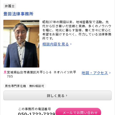
弁護士
豊田法律事務所
昭和37年の開設以来、地域密着型で活動。先
代から引き継いだ信頼と実績、多くのノウハウ
を糧に、地元に暮らす皆様、働く方々に安心と
希望をお届けするべく、尽力している法律事務
所です。
相談内容を見る
宮城県仙台市青葉区片平1-1-6 ネオハイツ片平
地図・アクセス
705
男性専門家在籍
無料相談可
詳しく見る
この事務所の電話番号
メールでお問い合わせ
050-1722-7329