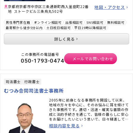
京都府京都市中京区三条通新町西入釜座町22番
地図・アクセス
地 ストークビル三条烏丸502号
男性専門家在籍
オンライン相談可
出張相談可
SNS相談可
無料相談可
最寄駅から徒歩5分以内
土日祝日相談可
平日19時以降相談可
詳しく見る
この事務所の電話番号
メールでお問い合わせ
050-1793-0474
司法書士
行政書士
むつみ合同司法書士事務所
2005年に前身となる事務所を開設して以来、
地域の方々を中心に、そのお悩みに耳を傾けて
きた事務所です。適切・迅速・確実な書類の作
成と法的手続きを通じて、皆様の暮らしに安心
をお届けしたいという思いで、日々精進してお
ります 。
相談内容を見る