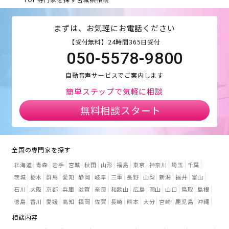
まずは、お気軽にお電話ください
【受付無料】24時間365日受付
050-5578-9800
自動音声サービスでご案内します
簡単ステップで気軽に相談
無料相談スタート
全国の専門家を探す
北海道
青森
岩手
宮城
秋田
山形
福島
東京
神奈川
埼玉
千葉
茨城
栃木
群馬
愛知
静岡
岐阜
三重
長野
山梨
新潟
福井
富山
石川
大阪
京都
兵庫
滋賀
奈良
和歌山
広島
岡山
山口
鳥取
島根
徳島
香川
愛媛
高知
福岡
佐賀
長崎
熊本
大分
宮崎
鹿児島
沖縄
相談内容