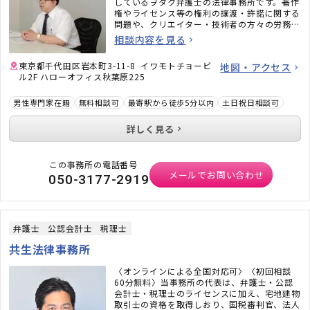
しているヲタク弁護士の法律事務所です。著作
権やライセンス等の権利の譲渡・許諾に関する
問題や、クリエイター・技術者の方々の労務問
題にも力を入れています。また、相続問題、遺
相談内容を見る
言書作成、戦略的離婚サービスなどもご好評い
ただいています。
東京都千代田区岩本町3-11-8 イワモトチョービ
地図・アクセス
ル2F ハローオフィス秋葉原225
男性専門家在籍
無料相談可
最寄駅から徒歩5分以内
土日祝日相談可
詳しく見る
この事務所の電話番号
メールでお問い合わせ
050-3177-2919
弁護士
公認会計士
税理士
共生法律事務所
〈オンラインによる全国対応可〉〈初回相談
60分無料〉当事務所の代表は、弁護士・公認
会計士・税理士のライセンスに加え、宅地建物
取引士の資格を取得しおり、国税審判官、法人