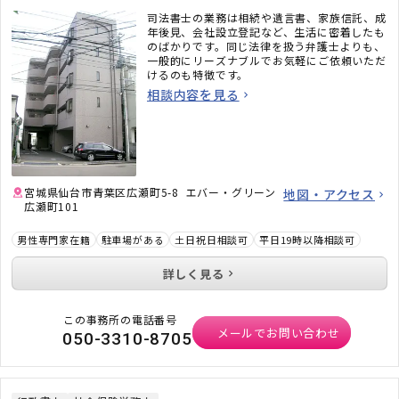
司法書士の業務は相続や遺言書、家族信託、成
年後見、会社設立登記など、生活に密着したも
のばかりです。同じ法律を扱う弁護士よりも、
一般的にリーズナブルでお気軽にご依頼いただ
けるのも特徴です。
相談内容を見る
宮城県仙台市青葉区広瀬町5-8 エバー・グリーン
地図・アクセス
広瀬町101
男性専門家在籍
駐車場がある
土日祝日相談可
平日19時以降相談可
詳しく見る
この事務所の電話番号
メールでお問い合わせ
050-3310-8705