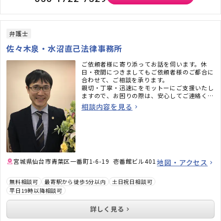
弁護士
佐々木泉・水沼直己法律事務所
ご依頼者様に寄り添ってお話を伺います。休
日・夜間につきましてもご依頼者様のご都合に
合わせて、ご相談を承ります。
親切・丁寧・迅速にをモットーにご支援いたし
ますので、お困りの際は、安心してご連絡くだ
さい。
相談内容を見る
宮城県仙台市青葉区一番町1-6-19 壱番館ビル401
地図・アクセス
無料相談可
最寄駅から徒歩5分以内
土日祝日相談可
平日19時以降相談可
詳しく見る