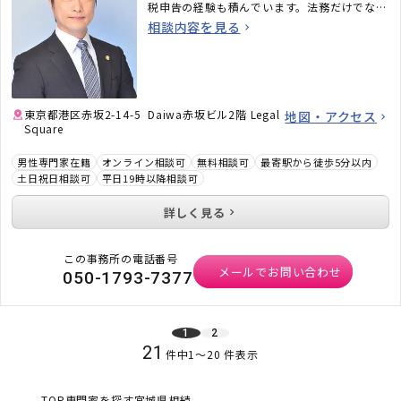
税申告の経験も積んでいます。法務だけでな
く、税務のことまで考えた包括的なサポートを
相談内容を見る
ご提供いたします。不動産・相続でお困りの
方、顧問弁護士×顧問税理士をお探しの方はお
気軽にご相談ください。
東京都港区赤坂2-14-5 Daiwa赤坂ビル2階 Legal
地図・アクセス
Square
男性専門家在籍
オンライン相談可
無料相談可
最寄駅から徒歩5分以内
土日祝日相談可
平日19時以降相談可
詳しく見る
この事務所の電話番号
メールでお問い合わせ
050-1793-7377
1
2
21
件中
1
〜
20
件表示
TOP
専門家を探す
宮城県
相続