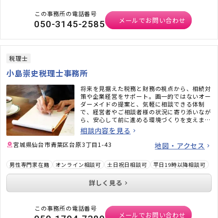
この事務所の電話番号
メールでお問い合わせ
050-3145-2585
税理士
小島崇史税理士事務所
将来を見据えた税務と財務の視点から、相続対
策や企業経営をサポート。画一的ではないオー
ダーメイドの提案と、気軽に相談できる体制
で、経営者やご相談者様の状況に寄り添いなが
ら、安心して前に進める環境づくりを支えま
す。
相談内容を見る
宮城県仙台市青葉区台原3丁目1-43
地図・アクセス
男性専門家在籍
オンライン相談可
土日祝日相談可
平日19時以降相談可
詳しく見る
この事務所の電話番号
メールでお問い合わせ