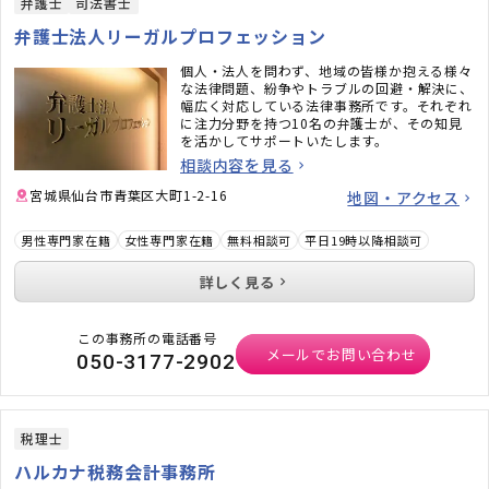
弁護士
司法書士
弁護士法人リーガルプロフェッション
個人・法人を問わず、地域の皆様か抱える様々
な法律問題、紛争やトラブルの回避・解決に、
幅広く対応している法律事務所です。それぞれ
に注力分野を持つ10名の弁護士が、その知見
を活かしてサポートいたします。
相談内容を見る
宮城県仙台市青葉区大町1-2-16
地図・アクセス
男性専門家在籍
女性専門家在籍
無料相談可
平日19時以降相談可
詳しく見る
この事務所の電話番号
メールでお問い合わせ
050-3177-2902
税理士
ハルカナ税務会計事務所