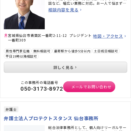
談など、幅広い業務に対応。お一人で悩まずご
相談ください。
相談内容を見る
宮城県仙台市青葉区一番町2-11-12 プレジデント
地図・アクセス
一番町309
男性専門家在籍
無料相談可
最寄駅から徒歩5分以内
土日祝日相談可
平日19時以降相談可
詳しく見る
この事務所の電話番号
メールでお問い合わせ
050-3173-8972
弁護士
弁護士法人プロテクトスタンス 仙台事務所
総合法律事務所として、個人向けリーガルサー