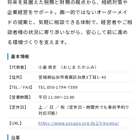
将来を見据えた税務と財務の視点から、相続対策や
企業経営をサポート。画一的ではないオーダーメイ
ドの提案と、気軽に相談できる体制で、経営者やご相
談者様の状況に寄り添いながら、安心して前に進め
る環境づくりを支えます。
基本情報
【代表者】
小島 崇史
（
おじま たかふみ
）
【住所】
宮城県仙台市青葉区台原3丁目1-43
【TEL／FAX】
TEL.
050-1794-7389
【営業時間】
平日 11:00～22:00
【定休日】
土 ／ 日 ／ 祝（定休日・時間外でも事前予約で
対応可能）
【URL】
https://www.sosapo.org/lp2/t-kojima/
沿革