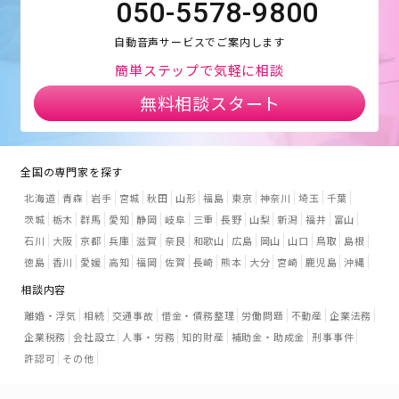
050-5578-9800
自動音声サービスでご案内します
簡単ステップで気軽に相談
無料相談スタート
全国の専門家を探す
北海道
青森
岩手
宮城
秋田
山形
福島
東京
神奈川
埼玉
千葉
茨城
栃木
群馬
愛知
静岡
岐阜
三重
長野
山梨
新潟
福井
富山
石川
大阪
京都
兵庫
滋賀
奈良
和歌山
広島
岡山
山口
鳥取
島根
徳島
香川
愛媛
高知
福岡
佐賀
長崎
熊本
大分
宮崎
鹿児島
沖縄
相談内容
離婚・浮気
相続
交通事故
借金・債務整理
労働問題
不動産
企業法務
企業税務
会社設立
人事・労務
知的財産
補助金・助成金
刑事事件
許認可
その他