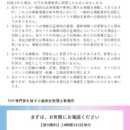
利用された場合、以下の免責事項に同意したものとみなします。
当サイトには一般的な法律知識や事例に関する情報を掲載しております
が、これらの掲載情報は制作時点において、一般的な情報提供を目的と
したものであり、法律的なアドバイスや個別の事例への適用を行うもの
ではありません。
当社は、当サイトの情報の正確性の確保、最新情報への更新などに努め
ておりますが、当サイトの情報内容の正確性についていかなる保証も一
切致しません。当サイトの利用により利用者に何らかの損害が生じて
も、当社の故意又は重過失による場合を除き、当社として一切の責任を
負いません。情報の利用については利用者が一切の責任を負うこととし
ます。
当サイトの情報は、予告なしに変更されることがあります。変更によっ
て利用者に何らかの損害が生じても、当社の故意又は重過失による場合
を除き、当社として一切の責任を負いません。
当サイトに記載の情報、記事、寄稿文・プロフィールなど、すべてのコ
ンテンツの無断複写・転載・公衆送信等を禁じます。
当サイトにおいて不適切な情報や誤った情報を見つけた場合には、お手
数ですが、当社のお問い合わせ窓口まで情報をご提供いただけると幸い
です。
TOP
専門家を探す
小島崇史税理士事務所
まずは、お気軽にお電話ください
【受付無料】24時間365日受付