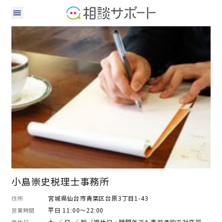
税理士
小島崇史税理士事務所
宮城県仙台市青葉区台原3丁目1-43
住所
平日 11:00～22:00
営業時間
土 ／ 日 ／ 祝（定休日・時間外でも事前予約で対応可
定休日