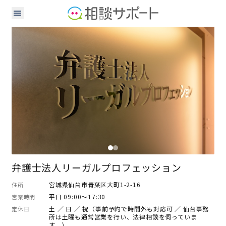
弁護士
司法書士
弁護士法人リーガルプロフェッション
宮城県仙台市青葉区大町1-2-16
住所
平日 09:00～17:30
営業時間
土 ／ 日 ／ 祝（事前予約で時間外も対応可 ／ 仙台事務
定休日
所は土曜も通常営業を行い、法律相談を伺っていま
す。）