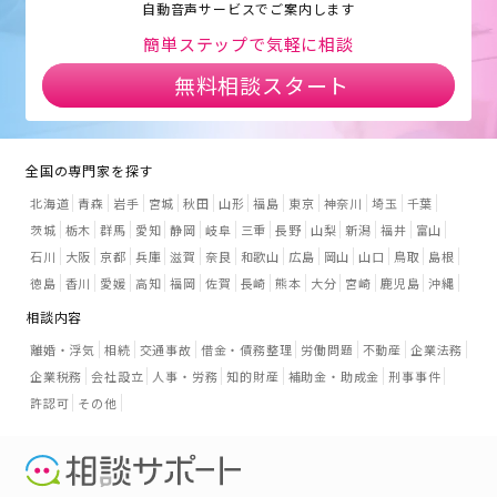
自動音声サービスでご案内します
簡単ステップで気軽に相談
無料相談スタート
全国の専門家を探す
北海道
青森
岩手
宮城
秋田
山形
福島
東京
神奈川
埼玉
千葉
茨城
栃木
群馬
愛知
静岡
岐阜
三重
長野
山梨
新潟
福井
富山
石川
大阪
京都
兵庫
滋賀
奈良
和歌山
広島
岡山
山口
鳥取
島根
徳島
香川
愛媛
高知
福岡
佐賀
長崎
熊本
大分
宮崎
鹿児島
沖縄
相談内容
離婚・浮気
相続
交通事故
借金・債務整理
労働問題
不動産
企業法務
企業税務
会社設立
人事・労務
知的財産
補助金・助成金
刑事事件
許認可
その他