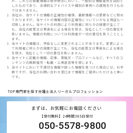
が、これらの掲載情報は制作時点において、一般的な情報提供を目的と
したものであり、法律的なアドバイスや個別の事例への適用を行うもの
ではありません。
当社は、当サイトの情報の正確性の確保、最新情報への更新などに努め
ておりますが、当サイトの情報内容の正確性についていかなる保証も一
切致しません。当サイトの利用により利用者に何らかの損害が生じて
も、当社の故意又は重過失による場合を除き、当社として一切の責任を
負いません。情報の利用については利用者が一切の責任を負うこととし
ます。
当サイトの情報は、予告なしに変更されることがあります。変更によっ
て利用者に何らかの損害が生じても、当社の故意又は重過失による場合
を除き、当社として一切の責任を負いません。
当サイトに記載の情報、記事、寄稿文・プロフィールなど、すべてのコ
ンテンツの無断複写・転載・公衆送信等を禁じます。
当サイトにおいて不適切な情報や誤った情報を見つけた場合には、お手
数ですが、当社のお問い合わせ窓口まで情報をご提供いただけると幸い
です。
TOP
専門家を探す
弁護士法人リーガルプロフェッション
まずは、お気軽にお電話ください
【受付無料】24時間365日受付
050-5578-9800