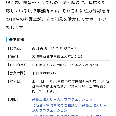
律問題、紛争やトラブルの回避・解決に、幅広く対
応している法律事務所です。それぞれに注力分野を持
つ10名の弁護士が、その知見を活かしてサポートい
たします。
基本情報
【代表者】
髙田 英典
（
たかだ ひでのり
）
【住所】
宮城県仙台市青葉区大町1-2-16
【TEL／FAX】
TEL.
050-3177-2902
／FAX.
022-225-8220
【営業時間】
平日 09:00～17:30
【定休日】
土 ／ 日 ／ 祝（事前予約で時間外も対応可 ／ 仙
台事務所は土曜も通常営業を行い、法律相談を
伺っています。）
【URL】
弁護士法人リーガルプロフェッション
【仙台・宮城県でのご相談は】弁護士法人リー
ガルプロフェッション