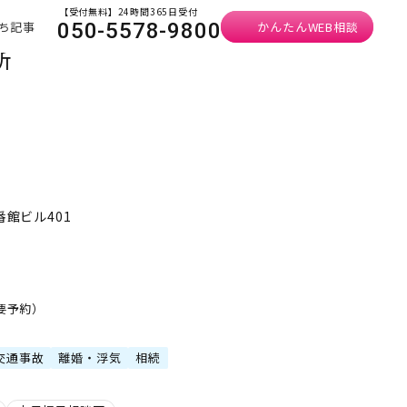
【受付無料】24時間365日受付
ち記事
かんたんWEB相談
050-5578-9800
所
番館ビル401
・要予約）
交通事故
離婚・浮気
相続