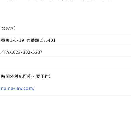
 なおき
）
町1-6-19 壱番館ビル401
／FAX.
022-302-5237
日、時間外対応可能・要予約）
zunuma-law.com/