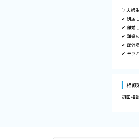
▷夫婦
✔ 別
✔ 離
✔ 離
✔ 配
✔ モラ
相談
初回相