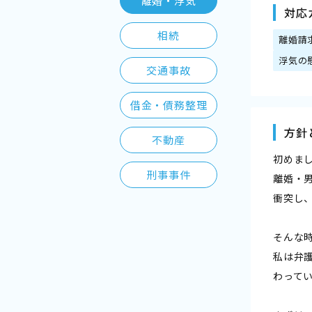
離婚・浮気
対応
相続
離婚請
浮気の
交通事故
借金・債務整理
方針
不動産
初めま
刑事事件
離婚・
衝突し
そんな
私は弁
わって