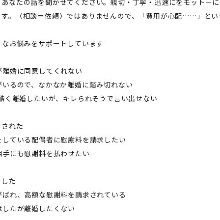
、あなたの話を聞かせてください。親切・丁寧・迅速にをモットーに
ます。〈相談＝依頼〉ではありませんので、「費用が心配……」とい
ようなお悩みをサポートしています――
が離婚に同意してくれない
供がいるので、なかなか離婚に踏み切れない
が酷く離婚したいが、キレられそうで言い出せない
をされた
気をしている配偶者に慰謝料を請求したい
倫相手にも慰謝料を払わせたい
をした
気がばれ、高額な慰謝料を請求されている
はしたが離婚したくない