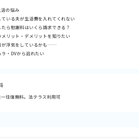
生活の悩み
居している夫が生活費を入れてくれない
婚したら慰謝料はいくら請求できる？
婚のメリット・デメリットを知りたい
偶者が浮気をしているかも……
ハラ・DVから逃れたい
料
談一往復無料。法テラス利用可