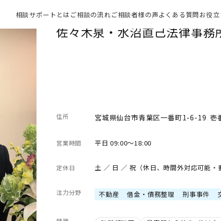
相談サポートとは
ご相談の流れ
ご相談者様の声
よくある質問
お役立
佐々木泉・水沼直己法律事務
住所
宮城県仙台市青葉区一番町1-6-19 壱
平日 09:00～18:00
営業時間
土 ／ 日 ／ 祝（休日、時間外対応可能
定休日
注力分野
不動産
借金・債務整理
刑事事件
特徴