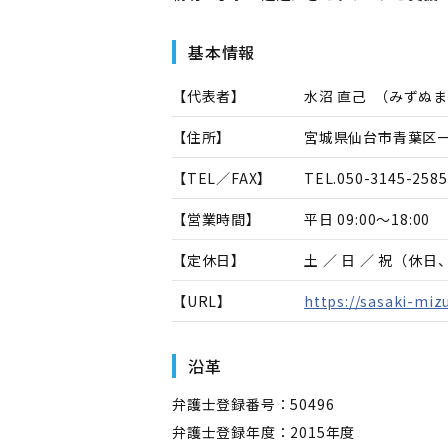
基本情報
【代表者】
水沼 直己
（
みずぬま
【住所】
宮城県仙台市青葉区一番
【TEL／FAX】
TEL.
050-3145-2585
【営業時間】
平日 09:00～18:00
【定休日】
土 ／ 日 ／ 祝（休
【URL】
https://sasaki-mi
沿革
弁護士登録番号：50496
弁護士登録年度：2015年度