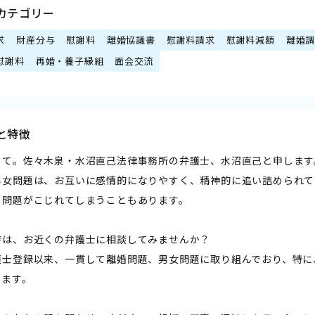
カテゴリー
求
財産分与
慰謝料
離婚協議書
慰謝料請求
慰謝料減額
離婚
慰謝料
再婚・養子縁組
面会交流
と特徴
して。佐々木泉・水沼直己法律事務所の弁護士、水沼直己と申します
男女問題は、お互いに感情的になりやすく、精神的に追い詰められて
、問題がこじれてしまうこともあります。
時は、お近くの弁護士に相談してみませんか？
護士登録以来、一貫して離婚問題、男女問題に取り組んでおり、特に
います。