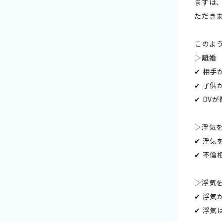
まずは
ただき
――この
▷離婚
✔ 相手
✔ 子
✔ DV
▷浮気
✔ 浮
✔ 不
▷浮気
✔ 浮
✔ 浮気