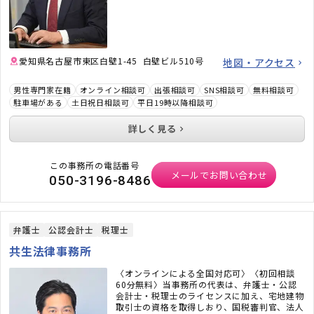
いう段階でも構いません。ぜひお気軽にご相談
ください。
愛知県名古屋市東区白壁1-45 白壁ビル510号
地図・アクセス
男性専門家在籍
オンライン相談可
出張相談可
SNS相談可
無料相談可
駐車場がある
土日祝日相談可
平日19時以降相談可
詳しく見る
この事務所の電話番号
メールでお問い合わせ
050-3196-8486
弁護士
公認会計士
税理士
共生法律事務所
〈オンラインによる全国対応可〉〈初回相談
60分無料〉当事務所の代表は、弁護士・公認
会計士・税理士のライセンスに加え、宅地建物
取引士の資格を取得しおり、国税審判官、法人