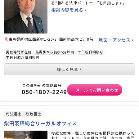
る“頼れる法律パートナー”を目指します。
相談内容を見る
東京都新宿区西新宿1-20-3 西新宿高木ビル8階
地図・アクセス
男性専門家在籍
最寄駅から徒歩5分以内
土日祝日相談可
平日19時以降相談可
詳しく見る
この事務所の電話番号
メールでお問い合わせ
050-1807-2249
司法書士
行政書士
柴田羽輝総合リーガルオフィス
複雑な案件・難しい案件にも積極的に携わって
おり、フットワークの軽さと話しやすさ、専門