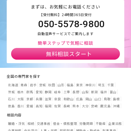
まずは、お気軽にお電話ください
【受付無料】24時間365日受付
050-5578-9800
自動音声サービスでご案内します
簡単ステップで気軽に相談
無料相談スタート
全国の専門家を探す
北海道
青森
岩手
宮城
秋田
山形
福島
東京
神奈川
埼玉
千葉
茨城
栃木
群馬
愛知
静岡
岐阜
三重
長野
山梨
新潟
福井
富山
石川
大阪
京都
兵庫
滋賀
奈良
和歌山
広島
岡山
山口
鳥取
島根
徳島
香川
愛媛
高知
福岡
佐賀
長崎
熊本
大分
宮崎
鹿児島
沖縄
相談内容
離婚・浮気
相続
交通事故
借金・債務整理
労働問題
不動産
企業法務
企業税務
会社設立
人事・労務
知的財産
補助金・助成金
刑事事件