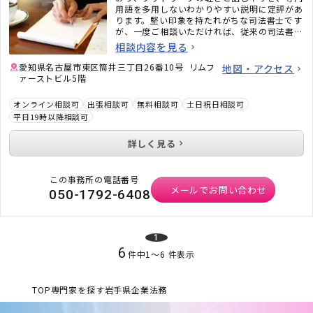
用語を多用しないわかりやすい説明に定評があ
ります。堅い印象を持たれがちな司法書士です
が、一度ご相談いただければ、従来の司法書士
のイメージがガラッと変わるかと思います。ど
相談内容を見る
うぞお気軽にご相談ください。
愛知県名古屋市東区筒井三丁目26番10号 リムフ
地図・アクセス
ァーストビル5階
オンライン相談可
出張相談可
無料相談可
土日祝日相談可
平日19時以降相談可
詳しく見る
この事務所の電話番号
メールでお問い合わせ
050-1792-6408
1
6
件中
1
〜
6
件表示
TOP
専門家を探す
岩手県
企業法務