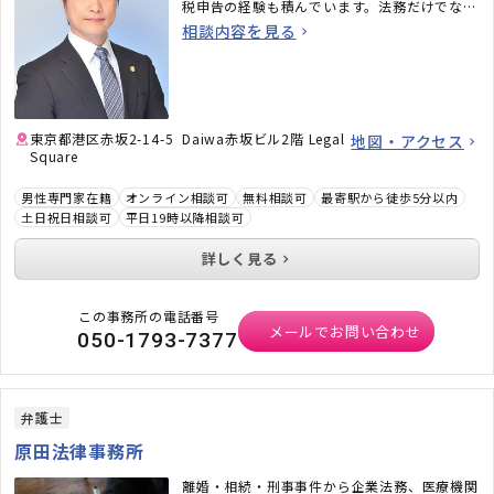
税申告の経験も積んでいます。法務だけでな
く、税務のことまで考えた包括的なサポートを
相談内容を見る
ご提供いたします。不動産・相続でお困りの
方、顧問弁護士×顧問税理士をお探しの方はお
気軽にご相談ください。
東京都港区赤坂2-14-5 Daiwa赤坂ビル2階 Legal
地図・アクセス
Square
男性専門家在籍
オンライン相談可
無料相談可
最寄駅から徒歩5分以内
土日祝日相談可
平日19時以降相談可
詳しく見る
この事務所の電話番号
メールでお問い合わせ
050-1793-7377
弁護士
原田法律事務所
離婚・相続・刑事事件から企業法務、医療機関