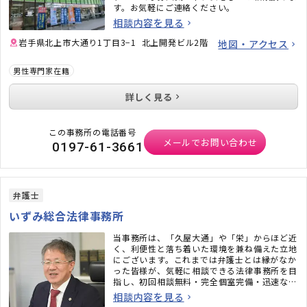
す。お気軽にご連絡ください。
相談内容を見る
岩手県北上市大通り1丁目3−1 北上開発ビル2階
地図・アクセス
男性専門家在籍
詳しく見る
この事務所の電話番号
メールでお問い合わせ
0197-61-3661
弁護士
いずみ総合法律事務所
当事務所は、「久屋大通」や「栄」からほど近
く、利便性と落ち着いた環境を兼ね備えた立地
にございます。これまでは弁護士とは縁がなか
った皆様が、気軽に相談できる法律事務所を目
指し、初回相談無料・完全個室完備・迅速なメ
ール対応など、相談しやすい環境も整えていま
相談内容を見る
す。「弁護士に相談するべきかわからない」と