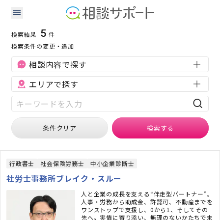
岐阜県の人事・労務に強い専門家の検索結果
検索条件：
岐阜県
人事・労務
5
検索結果
件
検索条件の変更・追加
相談内容で探す
エリアで探す
条件クリア
検索
する
行政書士
社会保険労務士
中小企業診断士
社労士事務所ブレイク・スルー
人と企業の成長を支える“伴走型パートナー”。
人事・労務から助成金、許認可、不動産までを
ワンストップで支援し、0から1、そしてその
先へ。実情に寄り添い、無理のないかたちで未