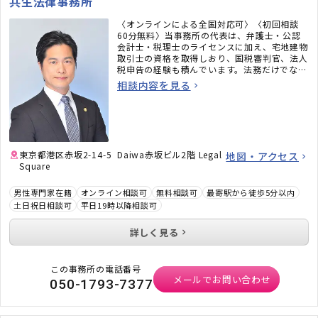
共生法律事務所
〈オンラインによる全国対応可〉〈初回相談
60分無料〉当事務所の代表は、弁護士・公認
会計士・税理士のライセンスに加え、宅地建物
取引士の資格を取得しおり、国税審判官、法人
税申告の経験も積んでいます。法務だけでな
く、税務のことまで考えた包括的なサポートを
相談内容を見る
ご提供いたします。不動産・相続でお困りの
方、顧問弁護士×顧問税理士をお探しの方はお
気軽にご相談ください。
東京都港区赤坂2-14-5 Daiwa赤坂ビル2階 Legal
地図・アクセス
Square
男性専門家在籍
オンライン相談可
無料相談可
最寄駅から徒歩5分以内
土日祝日相談可
平日19時以降相談可
詳しく見る
この事務所の電話番号
メールでお問い合わせ
050-1793-7377