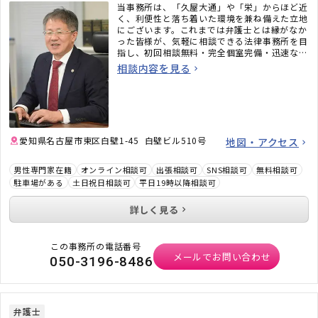
当事務所は、「久屋大通」や「栄」からほど近
く、利便性と落ち着いた環境を兼ね備えた立地
にございます。これまでは弁護士とは縁がなか
った皆様が、気軽に相談できる法律事務所を目
指し、初回相談無料・完全個室完備・迅速なメ
ール対応など、相談しやすい環境も整えていま
相談内容を見る
す。「弁護士に相談するべきかわからない」と
いう段階でも構いません。ぜひお気軽にご相談
ください。
愛知県名古屋市東区白壁1-45 白壁ビル510号
地図・アクセス
男性専門家在籍
オンライン相談可
出張相談可
SNS相談可
無料相談可
駐車場がある
土日祝日相談可
平日19時以降相談可
詳しく見る
この事務所の電話番号
メールでお問い合わせ
050-3196-8486
弁護士