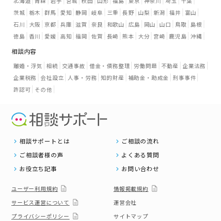
北海道
青森
岩手
宮城
秋田
山形
福島
東京
神奈川
埼玉
千葉
茨城
栃木
群馬
愛知
静岡
岐阜
三重
長野
山梨
新潟
福井
富山
石川
大阪
京都
兵庫
滋賀
奈良
和歌山
広島
岡山
山口
鳥取
島根
徳島
香川
愛媛
高知
福岡
佐賀
長崎
熊本
大分
宮崎
鹿児島
沖縄
相談内容
離婚・浮気
相続
交通事故
借金・債務整理
労働問題
不動産
企業法務
企業税務
会社設立
人事・労務
知的財産
補助金・助成金
刑事事件
許認可
その他
相談サポートとは
ご相談の流れ
ご相談者様の声
よくある質問
お役立ち記事
お問い合わせ
ユーザー利用規約
情報掲載規約
サービス運営について
運営会社
プライバシーポリシー
サイトマップ