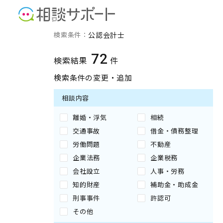
公認会計士の検索結果
検索条件：
公認会計士
72
検索結果
件
検索条件の変更・追加
相談内容
離婚・浮気
相続
交通事故
借金・債務整理
労働問題
不動産
企業法務
企業税務
会社設立
人事・労務
知的財産
補助金・助成金
刑事事件
許認可
その他