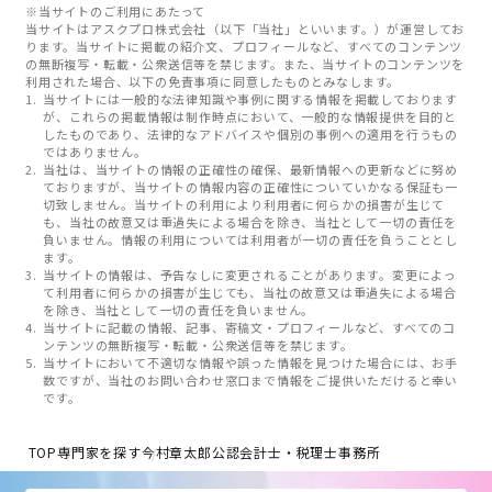
※当サイトのご利用にあたって
当サイトはアスクプロ株式会社（以下「当社」といいます。）が運営してお
ります。当サイトに掲載の紹介文、プロフィールなど、すべてのコンテンツ
の無断複写・転載・公衆送信等を禁じます。また、当サイトのコンテンツを
利用された場合、以下の免責事項に同意したものとみなします。
当サイトには一般的な法律知識や事例に関する情報を掲載しております
が、これらの掲載情報は制作時点において、一般的な情報提供を目的と
したものであり、法律的なアドバイスや個別の事例への適用を行うもの
ではありません。
当社は、当サイトの情報の正確性の確保、最新情報への更新などに努め
ておりますが、当サイトの情報内容の正確性についていかなる保証も一
切致しません。当サイトの利用により利用者に何らかの損害が生じて
も、当社の故意又は重過失による場合を除き、当社として一切の責任を
負いません。情報の利用については利用者が一切の責任を負うこととし
ます。
当サイトの情報は、予告なしに変更されることがあります。変更によっ
て利用者に何らかの損害が生じても、当社の故意又は重過失による場合
を除き、当社として一切の責任を負いません。
当サイトに記載の情報、記事、寄稿文・プロフィールなど、すべてのコ
ンテンツの無断複写・転載・公衆送信等を禁じます。
当サイトにおいて不適切な情報や誤った情報を見つけた場合には、お手
数ですが、当社のお問い合わせ窓口まで情報をご提供いただけると幸い
です。
TOP
専門家を探す
今村章太郎公認会計士・税理士事務所