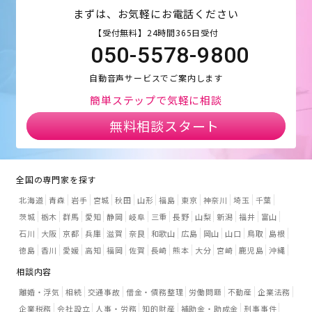
まずは、お気軽にお電話ください
【受付無料】24時間365日受付
050-5578-9800
自動音声サービスでご案内します
簡単ステップで気軽に相談
無料相談スタート
全国の専門家を探す
北海道
青森
岩手
宮城
秋田
山形
福島
東京
神奈川
埼玉
千葉
茨城
栃木
群馬
愛知
静岡
岐阜
三重
長野
山梨
新潟
福井
富山
石川
大阪
京都
兵庫
滋賀
奈良
和歌山
広島
岡山
山口
鳥取
島根
徳島
香川
愛媛
高知
福岡
佐賀
長崎
熊本
大分
宮崎
鹿児島
沖縄
相談内容
離婚・浮気
相続
交通事故
借金・債務整理
労働問題
不動産
企業法務
企業税務
会社設立
人事・労務
知的財産
補助金・助成金
刑事事件