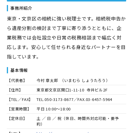
事務所紹介
東京・文京区の相続に強い税理士です。相続税申告か
ら遺産分割の検討まで丁寧に寄り添うとともに、企
業税務では会社設立や日常の税務相談まで幅広く対
応します。安心して任せられる身近なパートナーを目
指しています。
基本情報
【代表者】
今村 章太郎
（
いまむら しょうたろう
）
【住所】
東京都文京区関口1-11-10 寺井ビル2F
【TEL／FAX】
TEL.
050-3173-8677
／FAX.
03-6457-5964
【営業時間】
平日 10:00～18:00
【定休日】
土 ／ 日 ／ 祝（休日、時間外対応可能・要予
約）