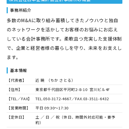
事務所紹介
多数のM&Aに取り組み蓄積してきたノウハウと独自
のネットワークを活かしてお客様のお悩みにお応え
している会計事務所です。柔軟且つ充実した支援体制
で、企業と経営者様の暮らしを守り、未来をお支えし
ます。
基本情報
【代表者】
近 暁
（
ちか さとる
）
【住所】
東京都千代田区平河町2-8-10 宮川ビル4F
【TEL／FAX】
TEL.
050-3172-4667
／FAX.
03-3511-6432
【営業時間】
平日 09:30～17:30
【定休日】
土 ／ 日 ／ 祝（休日、時間外対応可能・要予
約）