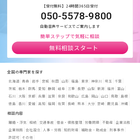
【受付無料】24時間365日受付
050-5578-9800
自動音声サービスでご案内します
簡単ステップで気軽に相談
無料相談スタート
全国の専門家を探す
北海道
青森
岩手
宮城
秋田
山形
福島
東京
神奈川
埼玉
千葉
茨城
栃木
群馬
愛知
静岡
岐阜
三重
長野
山梨
新潟
福井
富山
石川
大阪
京都
兵庫
滋賀
奈良
和歌山
広島
岡山
山口
鳥取
島根
徳島
香川
愛媛
高知
福岡
佐賀
長崎
熊本
大分
宮崎
鹿児島
沖縄
相談内容
離婚・浮気
相続
交通事故
借金・債務整理
労働問題
不動産
企業法務
企業税務
会社設立
人事・労務
知的財産
補助金・助成金
刑事事件
許認可
その他