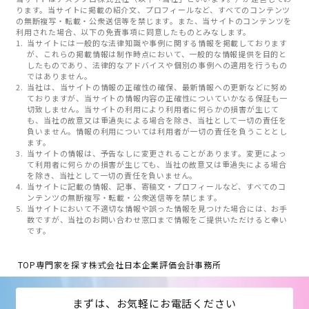
ります。当サイトに掲載の紹介文、プロフィールなど、すべてのコンテンツ
の無断複写・転載・公衆送信等を禁じます。また、当サイトのコンテンツを
利用された場合、以下の免責事項に同意したものとみなします。
当サイトには一般的な法律知識や事例に関する情報を掲載しております
が、これらの掲載情報は制作時点において、一般的な情報提供を目的と
したものであり、法律的なアドバイスや個別の事例への適用を行うもの
ではありません。
当社は、当サイトの情報の正確性の確保、最新情報への更新などに努め
ておりますが、当サイトの情報内容の正確性についていかなる保証も一
切致しません。当サイトの利用により利用者に何らかの損害が生じて
も、当社の故意又は重過失による場合を除き、当社として一切の責任を
負いません。情報の利用については利用者が一切の責任を負うこととし
ます。
当サイトの情報は、予告なしに変更されることがあります。変更によっ
て利用者に何らかの損害が生じても、当社の故意又は重過失による場合
を除き、当社として一切の責任を負いません。
当サイトに記載の情報、記事、寄稿文・プロフィールなど、すべてのコ
ンテンツの無断複写・転載・公衆送信等を禁じます。
当サイトにおいて不適切な情報や誤った情報を見つけた場合には、お手
数ですが、当社のお問い合わせ窓口まで情報をご提供いただけると幸い
です。
TOP
専門家を探す
株式会社日本企業評価会計事務所
まずは、お気軽にお電話ください