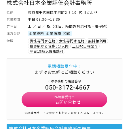
株式会社日本企業評価会計事務所
東京都千代田区平河町2-8-10 宮川ビル4F
住所
平日 09:30～17:30
営業時間
土 ／ 日 ／ 祝（休日、時間外対応可能・要予約）
定休日
注力分野
企業税務
企業法務
相続
特徴
男性専門家在籍
女性専門家在籍
無料相談可
最寄駅から徒歩5分以内
土日祝日相談可
平日19時以降相談可
電話相談受付中！
まずはお気軽にご相談ください
この事務所の電話番号
050-3172-4667
24時間受付中
お問い合わせ
※相談サポートを見たとお伝えいただくとスムーズです。
株式会社日本企業評価会計事務所
の概要