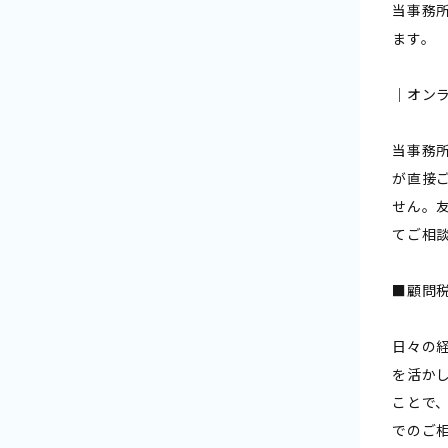
当事務
ます。
｜オン
当事務
が直接
せん。
てご相
■顧問
日々の
を活か
ことで
でのご