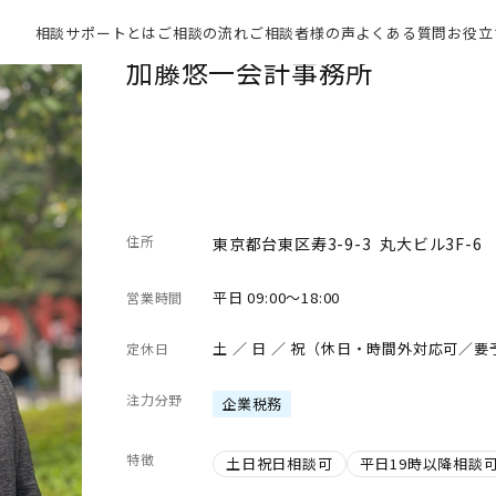
相談サポートとは
ご相談の流れ
ご相談者様の声
よくある質問
お役立
加藤悠一会計事務所
住所
東京都台東区寿3-9-3 丸大ビル3F-6
平日 09:00～18:00
営業時間
土 ／ 日 ／ 祝（休日・時間外対応可／要
定休日
注力分野
企業税務
特徴
土日祝日相談可
平日19時以降相談