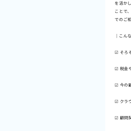
を活か
ことで
でのご
｜こん
☑ そ
☑ 税
☑ 今
☑ ク
☑ 顧