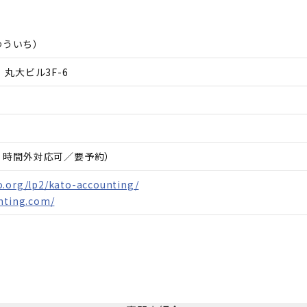
ゆういち
）
 丸大ビル3F-6
日・時間外対応可／要予約）
o.org/lp2/kato-accounting/
nting.com/