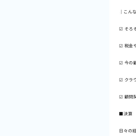
｜こん
☑ そ
☑ 税
☑ 今
☑ ク
☑ 顧
■決算
日々の