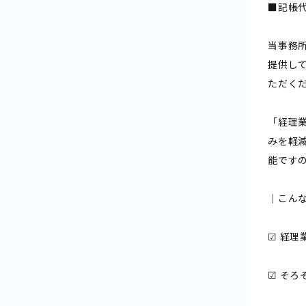
■記帳
当事務
提供し
ただく
「経理
みを軽
能です
｜こん
☑ 経
☑ そ