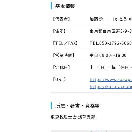
基本情報
【代表者】
加藤 悠一
（
かとう 
【住所】
東京都台東区寿3-9-3
【TEL／FAX】
TEL.
050-1792-6660
【営業時間】
平日 09:00～18:00
【定休日】
土 ／ 日 ／ 祝（休
【URL】
https://www.sosap
https://kato-accou
所属・著書・資格等
東京税理士会 浅草支部