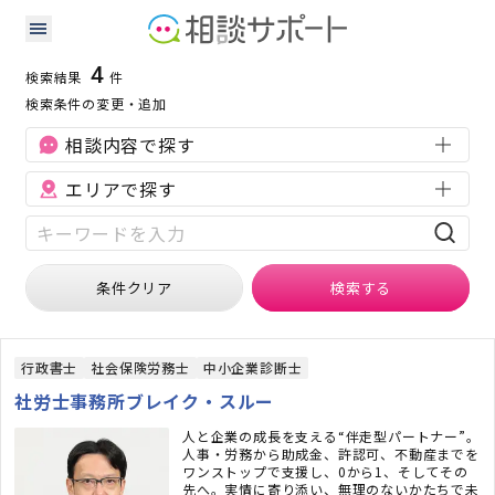
島根県の人事・労務に強い専門家の検索結果
検索条件：
島根県
人事・労務
4
検索結果
件
検索条件の変更・追加
相談内容で探す
エリアで探す
条件クリア
検索
する
行政書士
社会保険労務士
中小企業診断士
社労士事務所ブレイク・スルー
人と企業の成長を支える“伴走型パートナー”。
人事・労務から助成金、許認可、不動産までを
ワンストップで支援し、0から1、そしてその
先へ。実情に寄り添い、無理のないかたちで未