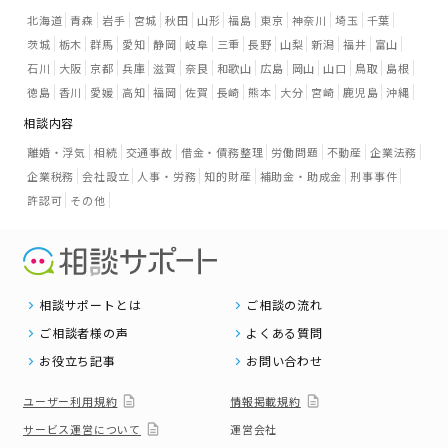
北海道
青森
岩手
宮城
秋田
山形
福島
東京
神奈川
埼玉
千葉
茨城
栃木
群馬
愛知
静岡
岐阜
三重
長野
山梨
新潟
福井
富山
石川
大阪
京都
兵庫
滋賀
奈良
和歌山
広島
岡山
山口
鳥取
島根
徳島
香川
愛媛
高知
福岡
佐賀
長崎
熊本
大分
宮崎
鹿児島
沖縄
相談内容
離婚・浮気
相続
交通事故
借金・債務整理
労働問題
不動産
企業法務
企業税務
会社設立
人事・労務
知的財産
補助金・助成金
刑事事件
許認可
その他
相談サポートとは
ご相談の流れ
ご相談者様の声
よくある質問
お役立ち記事
お問い合わせ
ユーザー利用規約
情報掲載規約
サービス運営について
運営会社