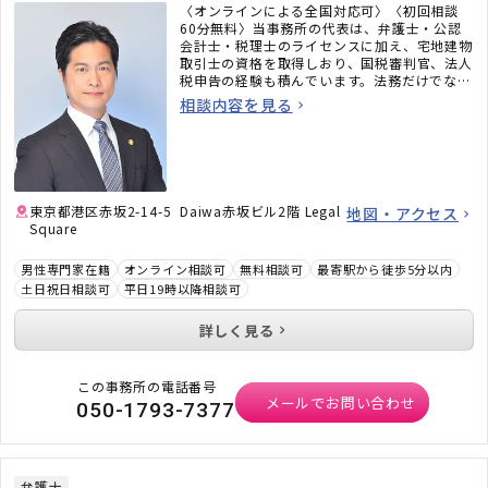
〈オンラインによる全国対応可〉〈初回相談
60分無料〉当事務所の代表は、弁護士・公認
会計士・税理士のライセンスに加え、宅地建物
取引士の資格を取得しおり、国税審判官、法人
税申告の経験も積んでいます。法務だけでな
く、税務のことまで考えた包括的なサポートを
相談内容を見る
ご提供いたします。不動産・相続でお困りの
方、顧問弁護士×顧問税理士をお探しの方はお
気軽にご相談ください。
東京都港区赤坂2-14-5 Daiwa赤坂ビル2階 Legal
地図・アクセス
Square
男性専門家在籍
オンライン相談可
無料相談可
最寄駅から徒歩5分以内
土日祝日相談可
平日19時以降相談可
詳しく見る
この事務所の電話番号
メールでお問い合わせ
050-1793-7377
弁護士