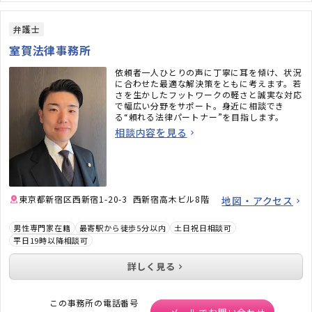
弁護士
室賀法律事務所
依頼者一人ひとりの声に丁寧に耳を傾け、状況
に合わせた最適な解決策をともに考えます。若
さを生かしたフットワークの軽さと誠実な対応
で幅広い分野をサポート。身近に相談でき
る“頼れる法律パートナー”を目指します。
相談内容を見る
東京都新宿区西新宿1-20-3 西新宿高木ビル8階
地図・アクセス
男性専門家在籍
最寄駅から徒歩5分以内
土日祝日相談可
平日19時以降相談可
詳しく見る
この事務所の電話番号