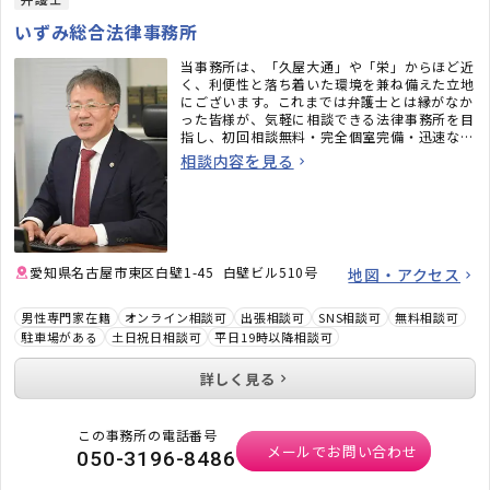
いずみ総合法律事務所
当事務所は、「久屋大通」や「栄」からほど近
く、利便性と落ち着いた環境を兼ね備えた立地
にございます。これまでは弁護士とは縁がなか
った皆様が、気軽に相談できる法律事務所を目
指し、初回相談無料・完全個室完備・迅速なメ
ール対応など、相談しやすい環境も整えていま
相談内容を見る
す。「弁護士に相談するべきかわからない」と
いう段階でも構いません。ぜひお気軽にご相談
ください。
愛知県名古屋市東区白壁1-45 白壁ビル510号
地図・アクセス
男性専門家在籍
オンライン相談可
出張相談可
SNS相談可
無料相談可
駐車場がある
土日祝日相談可
平日19時以降相談可
詳しく見る
この事務所の電話番号
メールでお問い合わせ
050-3196-8486