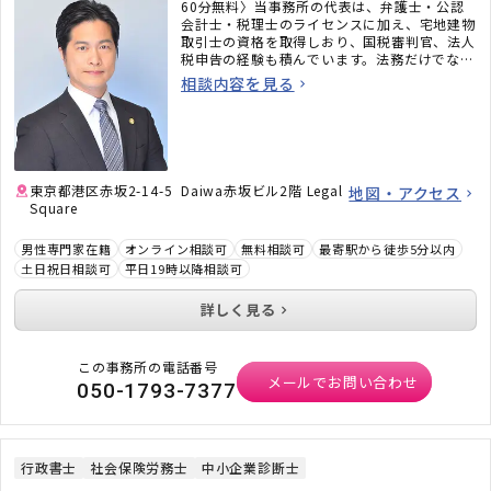
60分無料〉当事務所の代表は、弁護士・公認
会計士・税理士のライセンスに加え、宅地建物
取引士の資格を取得しおり、国税審判官、法人
税申告の経験も積んでいます。法務だけでな
く、税務のことまで考えた包括的なサポートを
相談内容を見る
ご提供いたします。不動産・相続でお困りの
方、顧問弁護士×顧問税理士をお探しの方はお
気軽にご相談ください。
東京都港区赤坂2-14-5 Daiwa赤坂ビル2階 Legal
地図・アクセス
Square
男性専門家在籍
オンライン相談可
無料相談可
最寄駅から徒歩5分以内
土日祝日相談可
平日19時以降相談可
詳しく見る
この事務所の電話番号
メールでお問い合わせ
050-1793-7377
行政書士
社会保険労務士
中小企業診断士