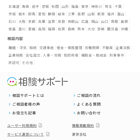
北海道
青森
岩手
宮城
秋田
山形
福島
東京
神奈川
埼玉
千葉
茨城
栃木
群馬
愛知
静岡
岐阜
三重
長野
山梨
新潟
福井
富山
石川
大阪
京都
兵庫
滋賀
奈良
和歌山
広島
岡山
山口
鳥取
島根
徳島
香川
愛媛
高知
福岡
佐賀
長崎
熊本
大分
宮崎
鹿児島
沖縄
相談内容
離婚・浮気
相続
交通事故
借金・債務整理
労働問題
不動産
企業法務
企業税務
会社設立
人事・労務
知的財産
補助金・助成金
刑事事件
許認可
その他
相談サポートとは
ご相談の流れ
ご相談者様の声
よくある質問
お役立ち記事
お問い合わせ
ユーザー利用規約
情報掲載規約
サービス運営について
運営会社