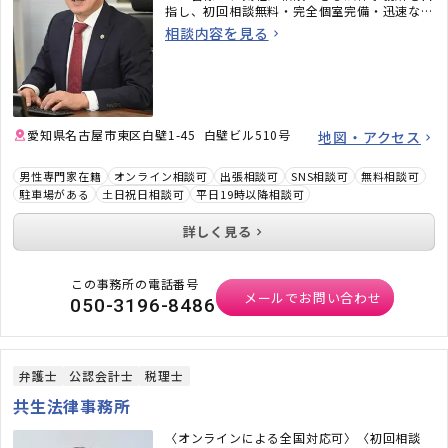
指し、初回相談無料・完全個室完備・迅速なメ
ール対応など、相談しやすい環境も整えていま
相談内容を見る
す。「弁護士に相談するべきかわからない」と
いう段階でも構いません。ぜひお気軽にご相談
ください。
愛知県名古屋市東区白壁1-45 白壁ビル510号
地図・アクセス
男性専門家在籍
オンライン相談可
出張相談可
SNS相談可
無料相談可
駐車場がある
土日祝日相談可
平日19時以降相談可
詳しく見る
この事務所の電話番号
メールでお問い合わせ
050-3196-8486
弁護士
公認会計士
税理士
共生法律事務所
〈オンラインによる全国対応可〉〈初回相談