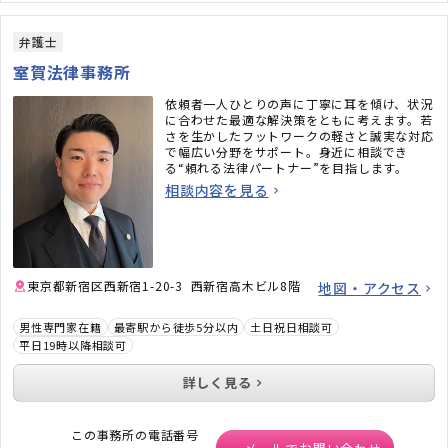
弁護士
室賀法律事務所
依頼者一人ひとりの声に丁寧に耳を傾け、状況
に合わせた最適な解決策をともに考えます。若
さを生かしたフットワークの軽さと誠実な対応
で幅広い分野をサポート。身近に相談でき
る“頼れる法律パートナー”を目指します。
相談内容を見る
東京都新宿区西新宿1-20-3 西新宿高木ビル8階
地図・アクセス
男性専門家在籍
最寄駅から徒歩5分以内
土日祝日相談可
平日19時以降相談可
詳しく見る
この事務所の電話番号