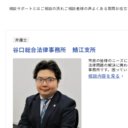
専門家の検索結果
相談サポートとは
ご相談の流れ
ご相談者様の声
よくある質問
お役立
弁護士
谷口総合法律事務所 鯖江支所
市民の皆様のニーズに
法律問題の解決に携わ
事務所です。困ってい
相談内容を見る