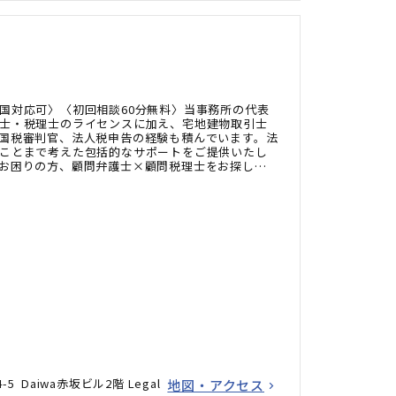
国対応可〉〈初回相談60分無料〉当事務所の代表
士・税理士のライセンスに加え、宅地建物取引士
国税審判官、法人税申告の経験も積んでいます。法
ことまで考えた包括的なサポートをご提供いたし
お困りの方、顧問弁護士×顧問税理士をお探しの
ださい。
5 Daiwa赤坂ビル2階 Legal
地図・アクセス