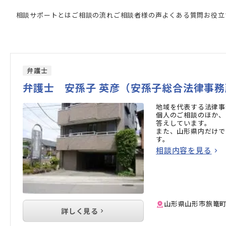
専門家の検索結果
相談サポートとは
ご相談の流れ
ご相談者様の声
よくある質問
お役立
弁護士
弁護士 安孫子 英彦（安孫子総合法律事務
地域を代表する法律事
個人のご相談のほか、
答えしています。
また、山形県内だけで
す。
相談内容を見る
山形県山形市旅篭町3-
詳しく見る