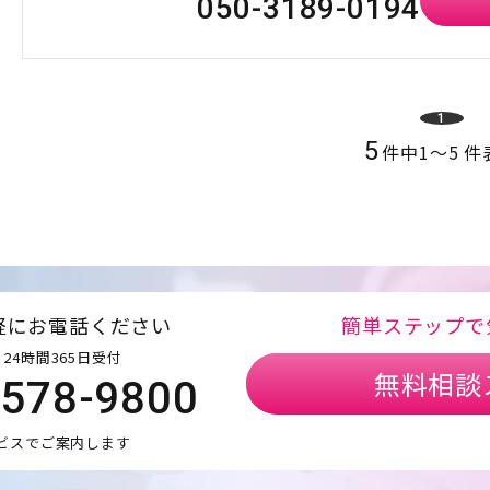
050-3189-0194
1
5
件中
1
〜
5
件
軽にお電話ください
簡単ステップで
24時間365日受付
無料相談
5578-9800
ビスでご案内します