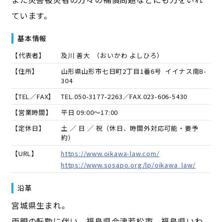
ています。
基本情報
【代表者】
及川 善大
（
おいかわ よしひろ
）
【住所】
山形県山形市七日町2丁目1番6号 イイナス南B-
304
【TEL／FAX】
TEL.
050-3177-2263
／FAX.
023-606-5430
【営業時間】
平日 09:00～17:00
【定休日】
土 ／ 日 ／ 祝（休日、時間外対応可能・要予
約）
【URL】
https://www.oikawa-law.com/
https://www.sosapo.org/lp/oikawa_law/
沿革
宮城県生まれ。
両親の転勤に伴い，福島県会津若松市，福島県いわ