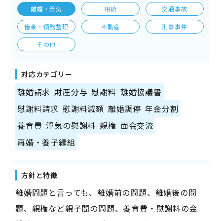
離婚・浮気
相続
交通事故
借金・債務整理
不動産
刑事事件
その他
対応カテゴリー
離婚請求
財産分与
慰謝料
離婚協議書
慰謝料請求
慰謝料減額
離婚調停
年金分割
養育費
浮気の慰謝料
親権
面会交流
再婚・養子縁組
方針と特徴
離婚問題と言っても、離婚前の問題、離婚後の問
題、親権など親子間の問題、養育費・慰謝料の金