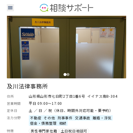
弁護士
及川法律事務所
山形県山形市七日町2丁目1番6号 イイナス南B-304
住所
平日 09:00～17:00
営業時間
土 ／ 日 ／ 祝（休日、時間外対応可能・要予約）
定休日
注力分野
不動産
その他
刑事事件
交通事故
離婚・浮気
借金・債務整理
相続
特徴
男性専門家在籍
土日祝日相談可