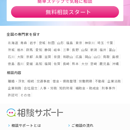
簡単ステップで気軽に相談
無料相談スタート
全国の専門家を探す
北海道
青森
岩手
宮城
秋田
山形
福島
東京
神奈川
埼玉
千葉
茨城
栃木
群馬
愛知
静岡
岐阜
三重
長野
山梨
新潟
福井
富山
石川
大阪
京都
兵庫
滋賀
奈良
和歌山
広島
岡山
山口
鳥取
島根
徳島
香川
愛媛
高知
福岡
佐賀
長崎
熊本
大分
宮崎
鹿児島
沖縄
相談内容
離婚・浮気
相続
交通事故
借金・債務整理
労働問題
不動産
企業法務
企業税務
会社設立
人事・労務
知的財産
補助金・助成金
刑事事件
許認可
その他
相談サポートとは
ご相談の流れ