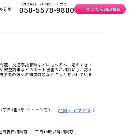
【受付無料】24時間365日受付
ち記事
かんたんWEB相談
050-5578-9800
問題、交通事故相談などはもちろん、増えてきて
や架空請求などのネット被害のご相談にもお応え
被災者の方々の補償問題などにも力をいれていま
丁目1番6号 イイナス南B-
地図・アクセス
土日祝日相談可
平日19時以降相談可