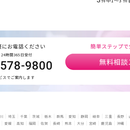
3
件中
1
〜
3
件
軽にお電話ください
簡単ステップで
24時間365日受付
無料相談
5578-9800
ビスでご案内します
川
埼玉
千葉
茨城
栃木
群馬
愛知
静岡
岐阜
三重
長野
愛媛
高知
福岡
佐賀
長崎
熊本
大分
宮崎
鹿児島
沖縄