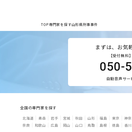
TOP
専門家を探す
山形県
刑事事件
まずは、お気
【受付無料】
050-
自動音声サー
全国の専門家を探す
北海道
青森
岩手
宮城
秋田
山形
福島
東京
神奈
奈良
和歌山
広島
岡山
山口
鳥取
島根
徳島
香川