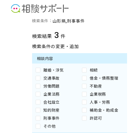
山形県の刑事事件に強い専
検索条件：
山形県
刑事事件
3
検索結果
件
検索条件の変更・追加
相談内容
離婚・浮気
相続
交通事故
借金・債務整理
労働問題
不動産
企業法務
企業税務
会社設立
人事・労務
知的財産
補助金・助成金
刑事事件
許認可
その他