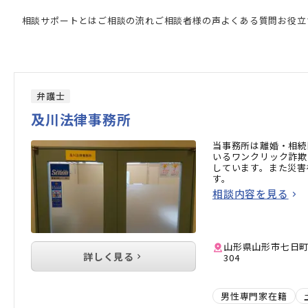
門家の検索結果
相談サポートとは
ご相談の流れ
ご相談者様の声
よくある質問
お役立
弁護士
及川法律事務所
当事務所は離婚・相続
いるワンクリック詐欺
しています。また災害
す。
相談内容を見る
山形県山形市七日町2
詳しく見る
304
男性専門家在籍