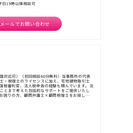
平日19時以降相談可
メールでお問い合わせ
国対応可〉〈初回相談60分無料〉当事務所の代表
士・税理士のライセンスに加え、宅地建物取引士
国税審判官、法人税申告の経験も積んでいます。法
ことまで考えた包括的なサポートをご提供いたし
お困りの方、顧問弁護士×顧問税理士をお探しの
ださい。